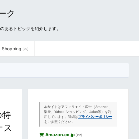
ワーク
性のあるトピックを紹介します。
! Shopping
[PR]
本サイトはアフィリエイト広告（Amazon、
の特
楽天、Yahoo!ショッピング、Jalan等）を利
用しています。詳細は
プライバシーポリシー
をご参照ください。
ナス
Amazon.co.jp
[PR]