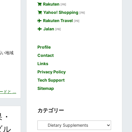
Rakuten
[PR]
Yahoo! Shopping
[PR]
Rakuten Travel
[PR]
Jalan
[PR]
Profile
高い地域
Contact
Links
Privacy Policy
Tech Support
Sitemap
と ...
カテゴリー
果・
カ
ダル
テ