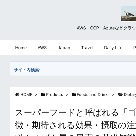
AWS・GCP・Azureな
Home
AWS
Japan
Travel
Daily Life
P
サイト内検索:
HOME
>
Products
>
Foods and Drinks
>
Dieta
スーパーフードと呼ばれる「ゴ
徴・期待される効果・摂取の注