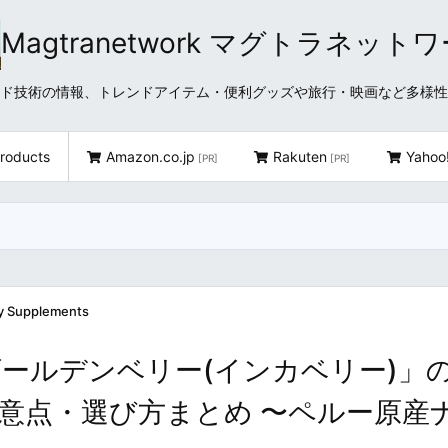
Magtranetwork マグトラネット
どクラウド技術の情報、トレンドアイテム・便利グッズや旅行・映画など多様
roducts
Amazon.co.jp
Rakuten
Yahoo
[PR]
[PR]
ry Supplements
ールデンベリー(インカベリー)」
意点・選び方まとめ 〜ペルー原産