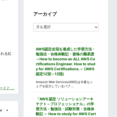
ゴ
リ
ー
アーカイブ
ア
ー
カ
イ
ブ
AWS認定全冠を達成した学習方法・
される紅
勉強法・合格体験記・資格の難易度
～How to become an ALL AWS Ce
rtifications Engineer. How to stud
y for AWS Certifications.～ (AWS
認定12冠～13冠)
Amazon Web Services(AWS)は今最もシ
ェアを拡大しているパブ ...
と ...
「AWS 認定 ソリューションアーキ
テクト – プロフェッショナル」の学
ャ・
習方法・勉強法・試験対策・合格体
験記 ～ How to study for AWS Cert