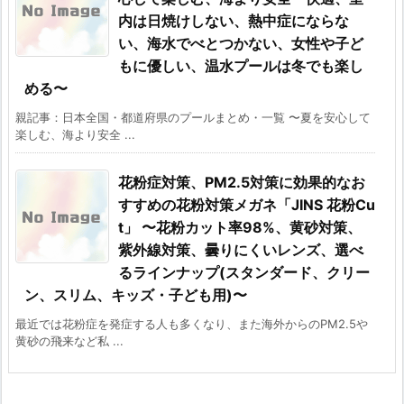
内は日焼けしない、熱中症にならな
い、海水でべとつかない、女性や子ど
もに優しい、温水プールは冬でも楽し
める〜
親記事：日本全国・都道府県のプールまとめ・一覧 〜夏を安心して
楽しむ、海より安全 ...
花粉症対策、PM2.5対策に効果的なお
すすめの花粉対策メガネ「JINS 花粉Cu
t」 〜花粉カット率98%、黄砂対策、
紫外線対策、曇りにくいレンズ、選べ
るラインナップ(スタンダード、クリー
ン、スリム、キッズ・子ども用)〜
最近では花粉症を発症する人も多くなり、また海外からのPM2.5や
黄砂の飛来など私 ...