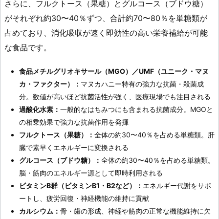
さらに、フルクトース（果糖）とグルコース（ブドウ糖）
がそれぞれ約30〜40％ずつ、合計約70〜80％を単糖類が
占めており、消化吸収が速く即効性の高い栄養補給が可能
な食品です。
食品メチルグリオキサール（MGO）／UMF（ユニーク・マヌ
カ・ファクター）：
マヌカハニー特有の強力な抗菌・殺菌成
分。数値が高いほど抗菌活性が強く、医療現場でも注目される
過酸化水素：
一般的なはちみつにも含まれる抗菌成分。MGOと
の相乗効果で強力な抗菌作用を発揮
フルクトース（果糖）：
全体の約30〜40％を占める単糖類。肝
臓で素早くエネルギーに変換される
グルコース（ブドウ糖）：
全体の約30〜40％を占める単糖類。
脳・筋肉のエネルギー源として即時利用される
ビタミンB群（ビタミンB1・B2など）：
エネルギー代謝をサポ
ートし、疲労回復・神経機能の維持に貢献
カルシウム：
骨・歯の形成、神経や筋肉の正常な機能維持に欠