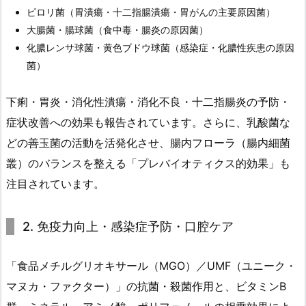
ピロリ菌（胃潰瘍・十二指腸潰瘍・胃がんの主要原因菌）
大腸菌・腸球菌（食中毒・腸炎の原因菌）
化膿レンサ球菌・黄色ブドウ球菌（感染症・化膿性疾患の原因
菌）
下痢・胃炎・消化性潰瘍・消化不良・十二指腸炎の予防・
症状改善への効果も報告されています。さらに、乳酸菌な
どの善玉菌の活動を活発化させ、腸内フローラ（腸内細菌
叢）のバランスを整える「プレバイオティクス的効果」も
注目されています。
2. 免疫力向上・感染症予防・口腔ケア
「食品メチルグリオキサール（MGO）／UMF（ユニーク・
マヌカ・ファクター）」の抗菌・殺菌作用と、ビタミンB