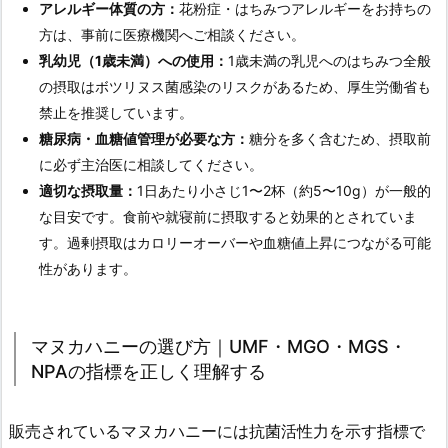
アレルギー体質の方：
花粉症・はちみつアレルギーをお持ちの
方は、事前に医療機関へご相談ください。
乳幼児（1歳未満）への使用：
1歳未満の乳児へのはちみつ全般
の摂取はボツリヌス菌感染のリスクがあるため、厚生労働省も
禁止を推奨しています。
糖尿病・血糖値管理が必要な方：
糖分を多く含むため、摂取前
に必ず主治医に相談してください。
適切な摂取量：
1日あたり小さじ1〜2杯（約5〜10g）が一般的
な目安です。食前や就寝前に摂取すると効果的とされていま
す。過剰摂取はカロリーオーバーや血糖値上昇につながる可能
性があります。
マヌカハニーの選び方｜UMF・MGO・MGS・
NPAの指標を正しく理解する
販売されているマヌカハニーには抗菌活性力を示す指標で