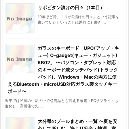
リポビタン漬けの日々（1本目）
10年ほど昔、「リポD漬けの日々」という記事を
書いていたということは以前にも書き ...
ガラスのキーボード「UPQ(アップ・キ
ュー) Q-gadget(キュー・ガジェット)
KB02」 〜パソコン・タブレット対応
のキーボード兼タッチパッド(トラック
パッド)、Windows・Macの両方に使
えるBluetooth・microUSB対応ガラス製タッチキー
ボード〜
近年では私達の生活の中で必需品とも言える家電・PCサプライ・も
進化し、高機能で先 ...
大分県のプールまとめ・一覧 〜夏を安
心して楽しむ、海より安全・快適、室