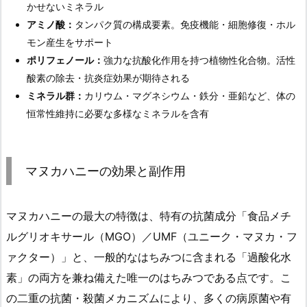
かせないミネラル
アミノ酸：
タンパク質の構成要素。免疫機能・細胞修復・ホル
モン産生をサポート
ポリフェノール：
強力な抗酸化作用を持つ植物性化合物。活性
酸素の除去・抗炎症効果が期待される
ミネラル群：
カリウム・マグネシウム・鉄分・亜鉛など、体の
恒常性維持に必要な多様なミネラルを含有
マヌカハニーの効果と副作用
マヌカハニーの最大の特徴は、特有の抗菌成分「食品メチ
ルグリオキサール（MGO）／UMF（ユニーク・マヌカ・フ
ァクター）」と、一般的なはちみつに含まれる「過酸化水
素」の両方を兼ね備えた唯一のはちみつである点です。こ
の二重の抗菌・殺菌メカニズムにより、多くの病原菌や有