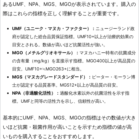
あるUMF、NPA、MGS、MGOが表示されています。購入の
際はこれらの指標を正しく理解することが重要です。
UMF（ユニーク・マヌカ・ファクター）：
ニュージーランド政
府が認定した総合品質保証指標。UMF10+以上が治療的効果の
目安とされる。数値が高いほど抗菌活性が強い。
MGO（メチルグリオキサール）：
マヌカハニー特有の抗菌成分
の含有量（mg/kg）を直接示す指標。MGO400以上が高品質の
目安。UMF10+≒MGO263+に相当。
MGS（マヌカグレードスタンダード）：
ピーター・モーラン博
士が認定する品質基準。MGS12+以上が高品質の目安。
NPA（非過酸化活性）：
過酸化水素以外の抗菌活性を示す指
標。UMFと同等の活性力を示し、信頼性が高い。
基本的にUMF、NPA、MGS、MGOの指標はその数値が大き
いほど抗菌・殺菌作用が高いことを示すため指標の値が高
いものを購入することをおすすめします。