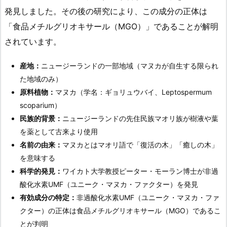
発見しました。その後の研究により、この成分の正体は
「食品メチルグリオキサール（MGO）」であることが解明
されています。
産地：
ニュージーランドの一部地域（マヌカが自生する限られ
た地域のみ）
原料植物：
マヌカ（学名：ギョリュウバイ、Leptospermum
scoparium）
民族的背景：
ニュージーランドの先住民族マオリ族が樹液や葉
を薬として古来より使用
名前の由来：
マヌカとはマオリ語で「復活の木」「癒しの木」
を意味する
科学的発見：
ワイカト大学教授ピーター・モーラン博士が非過
酸化水素UMF（ユニーク・マヌカ・ファクター）を発見
有効成分の特定：
非過酸化水素UMF（ユニーク・マヌカ・ファ
クター）の正体は食品メチルグリオキサール（MGO）であるこ
とが判明