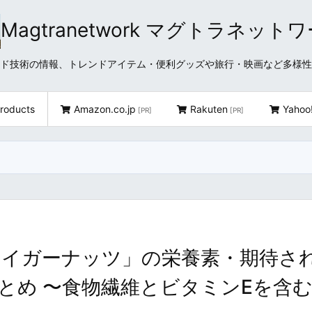
Magtranetwork マグトラネット
どクラウド技術の情報、トレンドアイテム・便利グッズや旅行・映画など多様
roducts
Amazon.co.jp
Rakuten
Yahoo
[PR]
[PR]
タイガーナッツ」の栄養素・期待さ
とめ 〜食物繊維とビタミンEを含