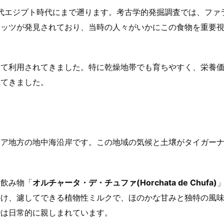
古代エジプト時代にまで遡ります。考古学的発掘調査では、ファ
ナッツが発見されており、当時の人々がいかにこの食物を重要
して利用されてきました。特に乾燥地帯でも育ちやすく、栄養
れてきました。
シア地方の地中海沿岸です。この地域の気候と土壌がタイガー
な飲み物「
オルチャータ・デ・チュファ(Horchata de Chufa)
かけ、濾してできる植物性ミルクで、ほのかな甘みと独特の風
では日常的に親しまれています。