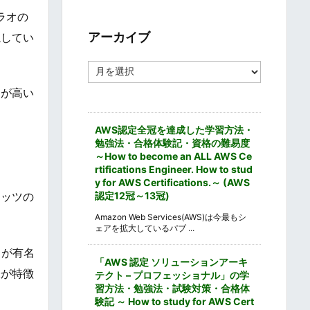
ゴ
ラオの
リ
ー
アーカイブ
視してい
ア
ー
価が高い
カ
イ
ブ
AWS認定全冠を達成した学習方法・
勉強法・合格体験記・資格の難易度
～How to become an ALL AWS Ce
rtifications Engineer. How to stud
y for AWS Certifications.～ (AWS
認定12冠～13冠)
ナッツの
Amazon Web Services(AWS)は今最もシ
ェアを拡大しているパブ ...
」が有名
「AWS 認定 ソリューションアーキ
味が特徴
テクト – プロフェッショナル」の学
習方法・勉強法・試験対策・合格体
験記 ～ How to study for AWS Cert