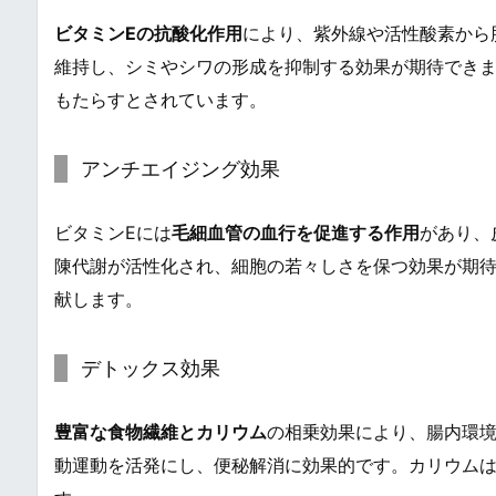
ビタミンEの抗酸化作用
により、紫外線や活性酸素から
維持し、シミやシワの形成を抑制する効果が期待でき
もたらすとされています。
アンチエイジング効果
ビタミンEには
毛細血管の血行を促進する作用
があり、
陳代謝が活性化され、細胞の若々しさを保つ効果が期
献します。
デトックス効果
豊富な食物繊維とカリウム
の相乗効果により、腸内環
動運動を活発にし、便秘解消に効果的です。カリウム