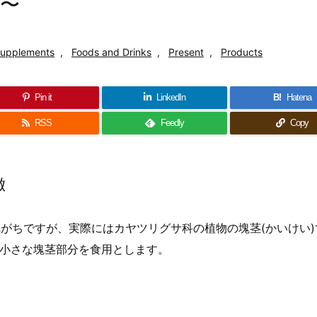
〜
Supplements
,
Foods and Drinks
,
Present
,
Products
Pin it
LinkedIn
B!
Hatena
RSS
Feedly
Copy
徴
がちですが、実際にはカヤツリグサ科の植物の塊茎(かいけい)
小さな塊茎部分を食用とします。