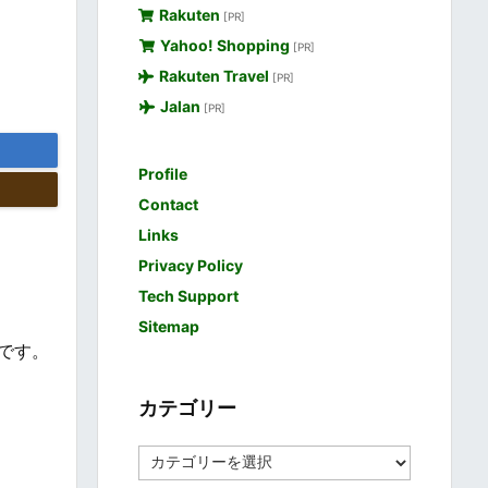
Rakuten
[PR]
Yahoo! Shopping
[PR]
Rakuten Travel
[PR]
Jalan
[PR]
Profile
Contact
Links
Privacy Policy
Tech Support
Sitemap
です。
カテゴリー
カ
テ