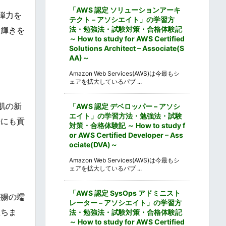
「AWS 認定 ソリューションアーキ
弾力を
テクト – アソシエイト」の学習方
法・勉強法・試験対策・合格体験記
な輝きを
～ How to study for AWS Certified
Solutions Architect – Associate(S
AA)～
Amazon Web Services(AWS)は今最もシ
ェアを拡大しているパブ ...
肌の新
「AWS 認定 デベロッパー – アソシ
エイト」の学習方法・勉強法・試験
持にも貢
対策・合格体験記 ～ How to study f
or AWS Certified Developer – Ass
ociate(DVA)～
Amazon Web Services(AWS)は今最もシ
ェアを拡大しているパブ ...
「AWS 認定 SysOps アドミニスト
が腸の蠕
レーター – アソシエイト」の学習方
立ちま
法・勉強法・試験対策・合格体験記
～ How to study for AWS Certified