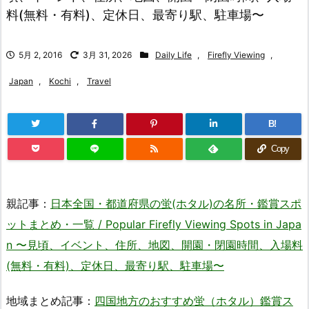
料(無料・有料)、定休日、最寄り駅、駐車場〜
5月 2, 2016
3月 31, 2026
Daily Life
,
Firefly Viewing
,
Japan
,
Kochi
,
Travel
B!
Copy
親記事：
日本全国・都道府県の蛍(ホタル)の名所・鑑賞スポ
ットまとめ・一覧 / Popular Firefly Viewing Spots in Japa
n 〜見頃、イベント、住所、地図、開園・閉園時間、入場料
(無料・有料)、定休日、最寄り駅、駐車場〜
地域まとめ記事：
四国地方のおすすめ蛍（ホタル）鑑賞ス