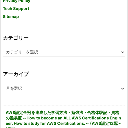
Privacy Policy
Tech Support
Sitemap
カテゴリー
カ
テ
ゴ
リ
ー
アーカイブ
ア
ー
カ
イ
ブ
AWS認定全冠を達成した学習方法・勉強法・合格体験記・資格
の難易度 ～How to become an ALL AWS Certifications Engin
eer. How to study for AWS Certifications.～ (AWS認定12冠～