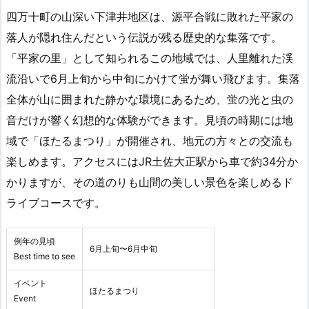
四万十町の山深い下津井地区は、源平合戦に敗れた平家の
落人が隠れ住んだという伝説が残る歴史的な集落です。
「平家の里」として知られるこの地域では、人里離れた渓
流沿いで6月上旬から中旬にかけて蛍が舞い飛びます。集落
全体が山に囲まれた静かな環境にあるため、蛍の光と虫の
音だけが響く幻想的な体験ができます。見頃の時期には地
域で「ほたるまつり」が開催され、地元の方々との交流も
楽しめます。アクセスにはJR土佐大正駅から車で約34分か
かりますが、その道のりも山間の美しい景色を楽しめるド
ライブコースです。
例年の見頃
6月上旬〜6月中旬
Best time to see
イベント
ほたるまつり
Event