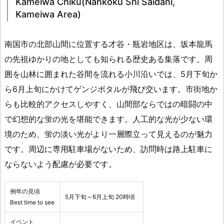
Kameiwa Chiku(Nankoku Shi Saidani,
Kameiwa Area)
南国市の北部山間に位置する才谷・瓶岩地区は、坂本龍馬
の先祖ゆかりの地としても知られる歴史ある集落です。周
囲を山林に囲まれた谷間を流れる小川沿いでは、5月下旬か
ら6月上旬にかけてゲンジボタルが飛び交います。市街地か
らも比較的アクセスしやすく、山間部ならではの暗闘の中
で幻想的な蛍の光を堪能できます。人工的な光が少ない環
境のため、蛍の淡い光がより一層際立って見えるのが魅力
です。周辺に専用駐車場がないため、訪問時は路上駐車に
ならないよう配慮が必要です。
例年の見頃
5月下旬～6月上旬 20時頃
Best time to see
イベント