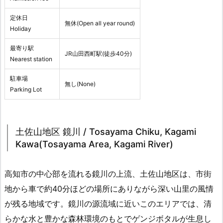
定休日
無休(Open all year round)
Holiday
最寄り駅
JR山田西町駅(徒歩40分)
Nearest station
駐車場
無し(None)
Parking Lot
土佐山地区 鏡川 / Tosayama Chiku, Kagami
Kawa(Tosayama Area, Kagami River)
高知市の中心部を流れる鏡川の上流、土佐山地区は、市街
地から車で約40分ほどの場所にありながら深い山里の風情
が残る地域です。鏡川の源流域に近いこのエリアでは、清
らかな水と豊かな森林環境のもとでゲンジボタルが生息し