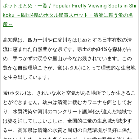
ポットまとめ・一覧 / Popular Firefly Viewing Spots in Shi
koku ～四国4県のホタル鑑賞スポット・清流に舞う蛍の名
所～
高知県は、四万十川や仁淀川をはじめとする日本有数の清
流に恵まれた自然豊かな県です。県土の約84%を森林が占
め、手つかずの渓谷や里山が今なお残されています。この
豊かな自然環境こそが、蛍(ホタル)にとって理想的な生息地
を生み出しています。
蛍(ホタル)は、きれいな水と空気がある場所でしか生きるこ
とができません。幼虫は清流に棲むカワニナを餌としてお
り、水質汚染や河川のコンクリート護岸化が進んだ地域で
は姿を消してしまいました。全国的に蛍の生息域が減少す
る中、高知県は清流の水質と周辺の自然環境が良好に保た