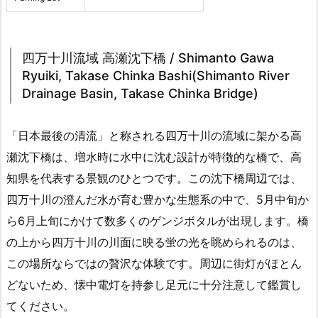
四万十川流域 高瀬沈下橋 / Shimanto Gawa
Ryuiki, Takase Chinka Bashi(Shimanto River
Drainage Basin, Takase Chinka Bridge)
「日本最後の清流」と称される四万十川の流域に架かる高
瀬沈下橋は、増水時に水中に沈む設計が特徴的な橋で、高
知県を代表する景観のひとつです。この沈下橋周辺では、
四万十川の澄んだ水が育む豊かな生態系の中で、5月中旬か
ら6月上旬にかけて数多くのゲンジボタルが出現します。橋
の上から四万十川の川面に映る蛍の光を眺められるのは、
この場所ならではの贅沢な体験です。周辺に街灯がほとん
どないため、懐中電灯を持参し足元に十分注意して鑑賞し
てください。