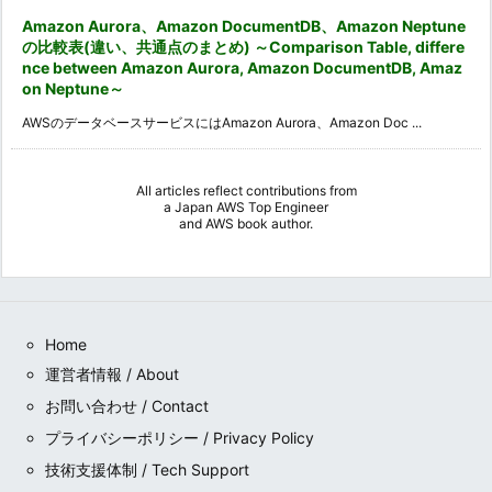
Amazon Aurora、Amazon DocumentDB、Amazon Neptune
の比較表(違い、共通点のまとめ) ～Comparison Table, differe
nce between Amazon Aurora, Amazon DocumentDB, Amaz
on Neptune～
AWSのデータベースサービスにはAmazon Aurora、Amazon Doc ...
All articles reflect contributions from
a
Japan AWS Top Engineer
and
AWS book author
.
Home
運営者情報 / About
お問い合わせ / Contact
プライバシーポリシー / Privacy Policy
技術支援体制 / Tech Support