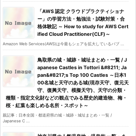
「AWS 認定 クラウドプラクティショナ
ー」の学習方法・勉強法・試験対策・合
格体験記 ～ How to study for AWS Cert
ified Cloud Practitioner(CLF)～
Amazon Web Services(AWS)は今最もシェアを拡大しているパブ ...
鳥取県の城・城跡・城址まとめ・一覧 / J
apanese Castles in Tottori &#8211; Ja
pan&#8217;s Top 100 Castles ～日本1
00名城と天守のある城(現存天守、復元天
守、復興天守、模擬天守)、天守の分類・
種類・指定文化財などの観点でみる歴史的建造物、梅・
桜・紅葉も楽しめる名所・スポット～
親記事：日本全国・都道府県の城・城跡・城址まとめ・一覧 /
Japanese C ...