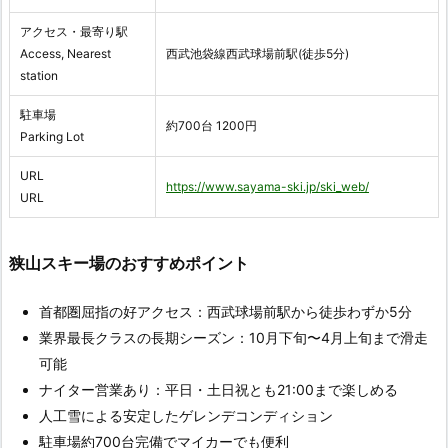
アクセス・最寄り駅
Access, Nearest
西武池袋線西武球場前駅(徒歩5分)
station
駐車場
約700台 1200円
Parking Lot
URL
https://www.sayama-ski.jp/ski_web/
URL
狭山スキー場のおすすめポイント
首都圏屈指の好アクセス：西武球場前駅から徒歩わずか5分
業界最長クラスの長期シーズン：10月下旬〜4月上旬まで滑走
可能
ナイター営業あり：平日・土日祝とも21:00まで楽しめる
人工雪による安定したゲレンデコンディション
駐車場約700台完備でマイカーでも便利