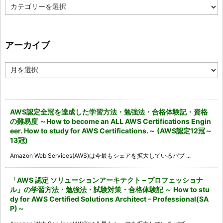
カ
テ
ゴ
リ
ー
アーカイブ
ア
ー
カ
イ
ブ
AWS認定全冠を達成した学習方法・勉強法・合格体験記・資格
の難易度 ～How to become an ALL AWS Certifications Engin
eer. How to study for AWS Certifications.～ (AWS認定12冠～
13冠)
Amazon Web Services(AWS)は今最もシェアを拡大しているパブ ...
「AWS 認定 ソリューションアーキテクト – プロフェッショナ
ル」の学習方法・勉強法・試験対策・合格体験記 ～ How to stu
dy for AWS Certified Solutions Architect – Professional(SA
P)～