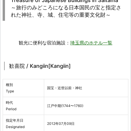
Treasure of Japanese Buildings in Saitama
～旅行のみどころになる日本国民の宝と指定さ
れた神社、寺、城、住宅等の重要文化財～
観光に便利な宿泊施設：
埼玉県のホテル一覧
歓喜院 / Kangiin[Kangiin]
種別
国宝・近世以前・神社
Type
時代
江戸中期(1744〜1760)
Period
指定年月日
2012年07月09日
Designated