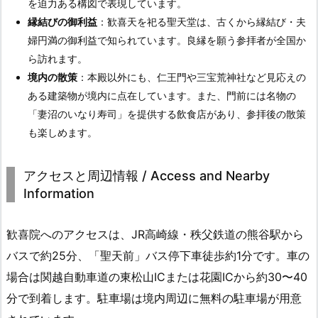
を迫力ある構図で表現しています。
縁結びの御利益
：歓喜天を祀る聖天堂は、古くから縁結び・夫
婦円満の御利益で知られています。良縁を願う参拝者が全国か
ら訪れます。
境内の散策
：本殿以外にも、仁王門や三宝荒神社など見応えの
ある建築物が境内に点在しています。また、門前には名物の
「妻沼のいなり寿司」を提供する飲食店があり、参拝後の散策
も楽しめます。
アクセスと周辺情報 / Access and Nearby
Information
歓喜院へのアクセスは、JR高崎線・秩父鉄道の熊谷駅から
バスで約25分、「聖天前」バス停下車徒歩約1分です。車の
場合は関越自動車道の東松山ICまたは花園ICから約30〜40
分で到着します。駐車場は境内周辺に無料の駐車場が用意