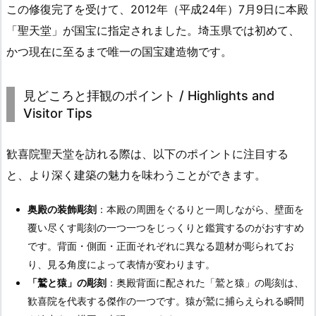
この修復完了を受けて、2012年（平成24年）7月9日に本殿
「聖天堂」が国宝に指定されました。埼玉県では初めて、
かつ現在に至るまで唯一の国宝建造物です。
見どころと拝観のポイント / Highlights and
Visitor Tips
歓喜院聖天堂を訪れる際は、以下のポイントに注目する
と、より深く建築の魅力を味わうことができます。
奥殿の装飾彫刻
：本殿の周囲をぐるりと一周しながら、壁面を
覆い尽くす彫刻の一つ一つをじっくりと鑑賞するのがおすすめ
です。背面・側面・正面それぞれに異なる題材が彫られてお
り、見る角度によって表情が変わります。
「鷲と猿」の彫刻
：奥殿背面に配された「鷲と猿」の彫刻は、
歓喜院を代表する傑作の一つです。猿が鷲に捕らえられる瞬間