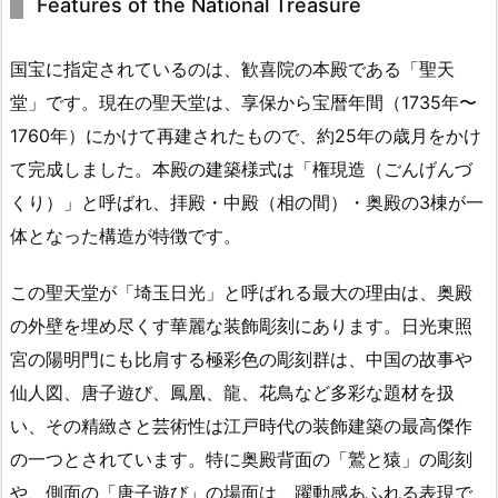
Features of the National Treasure
国宝に指定されているのは、歓喜院の本殿である「聖天
堂」です。現在の聖天堂は、享保から宝暦年間（1735年〜
1760年）にかけて再建されたもので、約25年の歳月をかけ
て完成しました。本殿の建築様式は「権現造（ごんげんづ
くり）」と呼ばれ、拝殿・中殿（相の間）・奥殿の3棟が一
体となった構造が特徴です。
この聖天堂が「埼玉日光」と呼ばれる最大の理由は、奥殿
の外壁を埋め尽くす華麗な装飾彫刻にあります。日光東照
宮の陽明門にも比肩する極彩色の彫刻群は、中国の故事や
仙人図、唐子遊び、鳳凰、龍、花鳥など多彩な題材を扱
い、その精緻さと芸術性は江戸時代の装飾建築の最高傑作
の一つとされています。特に奥殿背面の「鷲と猿」の彫刻
や、側面の「唐子遊び」の場面は、躍動感あふれる表現で