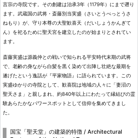
言宗の寺院です。その創建は治承3年（1179年）にまで遡り
ます。武蔵国の武将・斎藤別当実盛（さいとうべっとうさ
ねもり）が、守り本尊の大聖歓喜天（だいしょうかんぎて
ん）を祀るために聖天宮を建立したのが始まりとされてい
ます。
斎藤実盛は源義仲との戦いで知られる平安時代末期の武将
で、老齢の身ながら白髪を黒く染めて出陣し壮絶な最期を
遂げたという逸話が『平家物語』に語られています。この
実盛ゆかりの寺院として、歓喜院は地域の人々に「妻沼の
聖天さま」と親しまれ、約840年以上にわたって縁結びの霊
験あらたかなパワースポットとして信仰を集めてきまし
た。
国宝「聖天堂」の建築的特徴 / Architectural