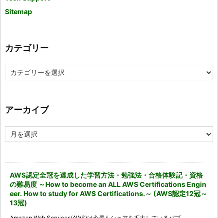
Sitemap
カテゴリー
カ
テ
ゴ
リ
ー
アーカイブ
ア
ー
カ
イ
ブ
AWS認定全冠を達成した学習方法・勉強法・合格体験記・資格
の難易度 ～How to become an ALL AWS Certifications Engin
eer. How to study for AWS Certifications.～ (AWS認定12冠～
13冠)
Amazon Web Services(AWS)は今最もシェアを拡大しているパブ ...