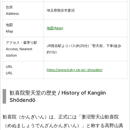
住所
埼玉県熊谷市妻沼
Address
地図
地図(Map)
Map
アクセス・最寄り駅
JR熊谷駅よりバス(約25分)「聖天前」下車(徒歩
Access, Nearest
約1分)
station
URL
https://www.ksky.ne.jp/~shouden/
URL
歓喜院聖天堂の歴史 / History of Kangiin
Shōdendō
歓喜院（かんぎいん）は、正式には「妻沼聖天山歓喜院
（めぬましょうでんざんかんぎいん）」と称する高野山真