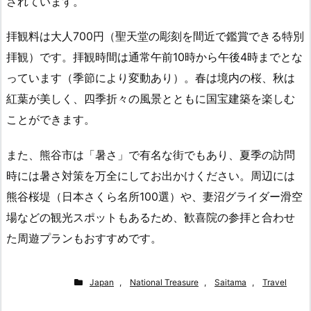
されています。
拝観料は大人700円（聖天堂の彫刻を間近で鑑賞できる特別
拝観）です。拝観時間は通常午前10時から午後4時までとな
っています（季節により変動あり）。春は境内の桜、秋は
紅葉が美しく、四季折々の風景とともに国宝建築を楽しむ
ことができます。
また、熊谷市は「暑さ」で有名な街でもあり、夏季の訪問
時には暑さ対策を万全にしてお出かけください。周辺には
熊谷桜堤（日本さくら名所100選）や、妻沼グライダー滑空
場などの観光スポットもあるため、歓喜院の参拝と合わせ
た周遊プランもおすすめです。
Japan
,
National Treasure
,
Saitama
,
Travel