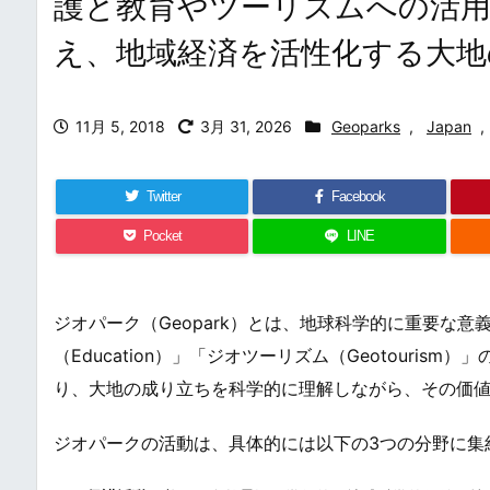
護と教育やツーリズムへの活用
え、地域経済を活性化する大地
11月 5, 2018
3月 31, 2026
Geoparks
,
Japan
,
Twitter
Facebook
Pocket
LINE
ジオパーク（Geopark）とは、地球科学的に重要な意義
（Education）」「ジオツーリズム（Geotouri
り、大地の成り立ちを科学的に理解しながら、その価
ジオパークの活動は、具体的には以下の3つの分野に集