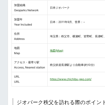
加盟組織
日本ジオパーク
Geoparks Network
加盟年
日本：2011年9月、世界：−
Year Included
住所
埼玉県：秩父市、横瀬町、皆野町、長瀞町
Address
地図
地図(Map)
Map
アクセス・最寄り駅
秩父鉄道長瀞駅より自動車(約10分)
Access, Nearest station
URL
https://www.chichibu-geo.com/
URL
ジオパーク秩父を訪れる際のポイン