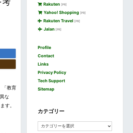
を考
Rakuten
[PR]
Yahoo! Shopping
[PR]
Rakuten Travel
[PR]
Jalan
[PR]
Profile
Contact
Links
Privacy Policy
Tech Support
」「教育
Sitemap
は異な
います。
カテゴリー
カ
テ