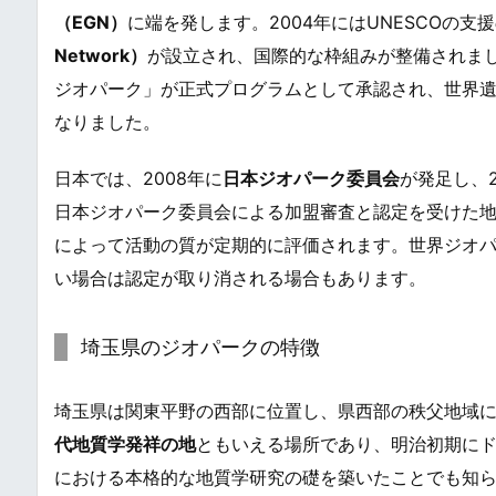
（EGN）
に端を発します。2004年にはUNESCOの支
Network）
が設立され、国際的な枠組みが整備されました
ジオパーク」が正式プログラムとして承認され、世界遺
なりました。
日本では、2008年に
日本ジオパーク委員会
が発足し、2
日本ジオパーク委員会による加盟審査と認定を受けた
によって活動の質が定期的に評価されます。世界ジオパ
い場合は認定が取り消される場合もあります。
埼玉県のジオパークの特徴
埼玉県は関東平野の西部に位置し、県西部の秩父地域
代地質学発祥の地
ともいえる場所であり、明治初期に
における本格的な地質学研究の礎を築いたことでも知ら