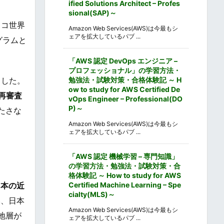
ified Solutions Architect – Profes
sional(SAP)～
スコ世界
Amazon Web Services(AWS)は今最もシ
ェアを拡大しているパブ ...
グラムと
「AWS 認定 DevOps エンジニア –
プロフェッショナル」の学習方法・
勉強法・試験対策・合格体験記 ～ H
ました。
ow to study for AWS Certified De
再審査
vOps Engineer – Professional(DO
P)～
たさな
Amazon Web Services(AWS)は今最もシ
ェアを拡大しているパブ ...
「AWS 認定 機械学習 – 専門知識」
の学習方法・勉強法・試験対策・合
格体験記 ～ How to study for AWS
Certified Machine Learning – Spe
日本の近
cialty(MLS)～
い、日本
Amazon Web Services(AWS)は今最もシ
地層が
ェアを拡大しているパブ ...