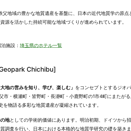
秩父地域の豊かな地質遺産を基盤に、日本の近代地質学の原点
光資源を活かした持続可能な地域づくりが進められています。
宿泊施設：
埼玉県のホテル一覧
opark Chichibu]
「大地の営みを知り、学び、楽しむ」
をコンセプトとするジオ
秩父市・横瀬町・皆野町・長瀞町・小鹿野町の1市4町にまたが
史を物語る多彩な地質遺産が凝縮されています。
祥の地
としての学術的価値にあります。明治初期、ドイツから
地質調査を行い、日本における本格的な地質学研究の礎を築き