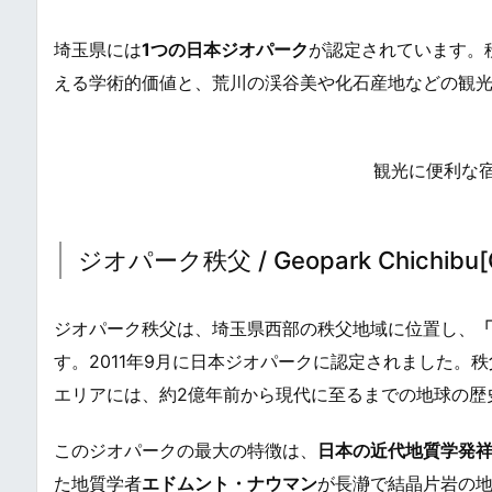
埼玉県には
1つの日本ジオパーク
が認定されています。
える学術的価値と、荒川の渓谷美や化石産地などの観
観光に便利な
ジオパーク秩父 / Geopark Chichibu[Ge
ジオパーク秩父は、埼玉県西部の秩父地域に位置し、
す。2011年9月に日本ジオパークに認定されました。
エリアには、約2億年前から現代に至るまでの地球の歴
このジオパークの最大の特徴は、
日本の近代地質学発
た地質学者
エドムント・ナウマン
が長瀞で結晶片岩の