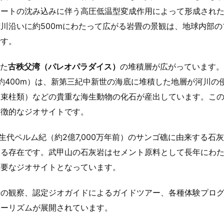
レートの沈み込みに伴う高圧低温型変成作用によって形成され
川沿いに約500mにわたって広がる岩畳の景観は、地球内部の
です。
した
古秩父湾（パレオパラダイス）
の堆積層が広がっています。
幅約400m）は、新第三紀中新世の海底に堆積した地層が河川の
（束柱類）などの貴重な海生動物の化石が産出しています。こ
象徴的なジオサイトです。
生代ペルム紀（約2億7,000万年前）のサンゴ礁に由来する石
する存在です。武甲山の石灰岩はセメント原料として長年にわ
重要なジオサイトとなっています。
岩の観察、認定ジオガイドによるガイドツアー、各種体験プロ
ツーリズムが展開されています。