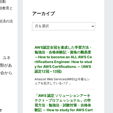
活動
ゴ
リ
校教育と
ー
アーカイブ
経済の活
ア
ー
カ
イ
ブ
AWS認定全冠を達成した学習方法・
勉強法・合格体験記・資格の難易度
～How to become an ALL AWS Ce
、ユネ
rtifications Engineer. How to stud
種類があ
y for AWS Certifications.～ (AWS
認定12冠～13冠)
員会から
Amazon Web Services(AWS)は今最もシ
ェアを拡大しているパブ ...
「AWS 認定 ソリューションアーキ
テクト – プロフェッショナル」の学
習方法・勉強法・試験対策・合格体
験記 ～ How to study for AWS Cert
ク