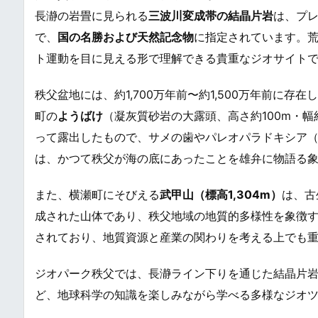
長瀞の岩畳に見られる
三波川変成帯の結晶片岩
は、プ
で、
国の名勝および天然記念物
に指定されています。荒
ト運動を目に見える形で理解できる貴重なジオサイト
秩父盆地には、約1,700万年前〜約1,500万年前に存在
町の
ようばけ
（凝灰質砂岩の大露頭、高さ約100m・
って露出したもので、サメの歯やパレオパラドキシア
は、かつて秩父が海の底にあったことを雄弁に物語る
また、横瀬町にそびえる
武甲山（標高1,304m）
は、古
成された山体であり、秩父地域の地質的多様性を象徴
されており、地質資源と産業の関わりを考える上でも
ジオパーク秩父では、長瀞ライン下りを通じた結晶片
ど、地球科学の知識を楽しみながら学べる多様なジオ