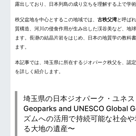
露出しており、日本列島の成り立ちを理解する上で学
秩父盆地を中心とするこの地域では、
古秩父湾
と呼ば
質構造、河川の侵食作用が生み出した渓谷美など、地
ます。長瀞の結晶片岩をはじめ、日本の地質学の教科
ます。
本記事では、埼玉県に所在するジオパーク秩父を、認
を詳しく紹介します。
埼玉県の日本ジオパーク・ユネスコ世
Geoparks and UNESCO Globa
ズムへの活用で持続可能な社会や
る大地の遺産〜