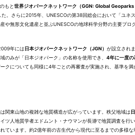
援のもと
世界ジオパークネットワーク（GGN: Global Geoparks
。さらに2015年、UNESCOの第38回総会において「ユネ
産や無形文化遺産と並ぶUNESCOの地球科学分野の主要プロ
009年には
日本ジオパークネットワーク（JGN）
が設立され
地域のみが「日本ジオパーク」の名称を使用でき、
4年に一度の
ークについても同様に4年ごとの再審査が実施され、基準を満
には関東山地の複雑な地質構造が広がっています。秩父地域は
ドイツ人地質学者エドムント・ナウマンが長瀞で地質調査を行
れています。約2億年前の古生代から現代に至るまでの多様な