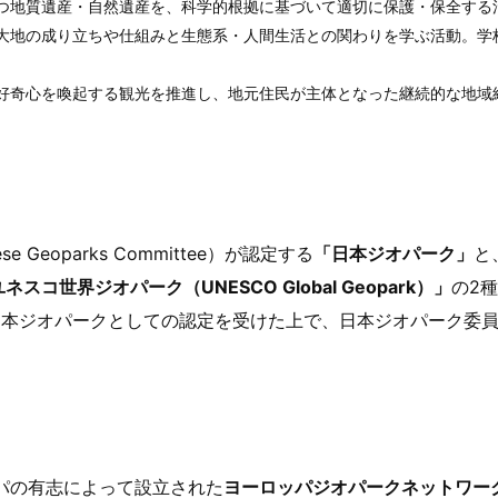
つ地質遺産・自然遺産を、科学的根拠に基づいて適切に保護・保全する
大地の成り立ちや仕組みと生態系・人間生活との関わりを学ぶ活動。学
好奇心を喚起する観光を推進し、地元住民が主体となった継続的な地域
Geoparks Committee）が認定する
「日本ジオパーク」
と
ネスコ世界ジオパーク（UNESCO Global Geopark）」
の2
日本ジオパークとしての認定を受けた上で、日本ジオパーク委
ッパの有志によって設立された
ヨーロッパジオパークネットワー