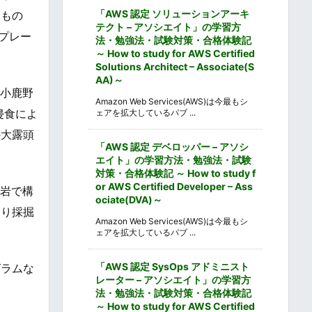
「AWS 認定 ソリューションアーキ
たもの
テクト – アソシエイト」の学習方
プレー
法・勉強法・試験対策・合格体験記
～ How to study for AWS Certified
Solutions Architect – Associate(S
AA)～
小鹿野
Amazon Web Services(AWS)は今最もシ
侵食によ
ェアを拡大しているパブ ...
の大露頭
「AWS 認定 デベロッパー – アソシ
エイト」の学習方法・勉強法・試験
対策・合格体験記 ～ How to study f
or AWS Certified Developer – Ass
灰岩で構
ociate(DVA)～
たり採掘
Amazon Web Services(AWS)は今最もシ
ェアを拡大しているパブ ...
「AWS 認定 SysOps アドミニスト
グラムな
レーター – アソシエイト」の学習方
法・勉強法・試験対策・合格体験記
～ How to study for AWS Certified