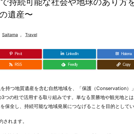
で持続可能な社会や地球のあり方
の遺産〜
Saitama
,
Travel
Pin it
LinkedIn
B!
Hatena
RSS
Feedly
Copy
を持つ地質遺産を含む自然地域を、「保護（Conservation）
sm）」の3つの柱で活用する取り組みです。単なる景勝地や観光地と
値を保全し、持続可能な地域発展につなげることを目的として
約されます。