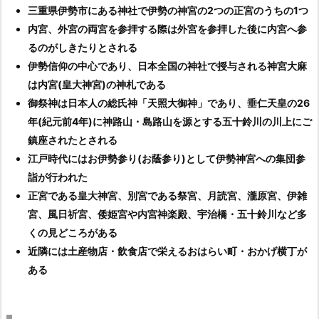
三重県伊勢市にある神社で伊勢の神宮の2つの正宮のうちの1つ
内宮、外宮の両宮を参拝する際は外宮を参拝した後に内宮へ参
るのがしきたりとされる
伊勢信仰の中心であり、日本全国の神社で授与される神宮大麻
は内宮(皇大神宮)の神札である
御祭神は日本人の総氏神「天照大御神」であり、垂仁天皇の26
年(紀元前4年)に神路山・島路山を源とする五十鈴川の川上にご
鎮座されたとされる
江戸時代にはお伊勢参り(お蔭参り)として伊勢神宮への集団参
詣が行われた
正宮である皇大神宮、別宮である祭宮、月読宮、瀧原宮、伊雑
宮、風日祈宮、倭姫宮や内宮神楽殿、宇治橋・五十鈴川など多
くの見どころがある
近隣には土産物店・飲食店で栄えるおはらい町・おかげ横丁が
ある