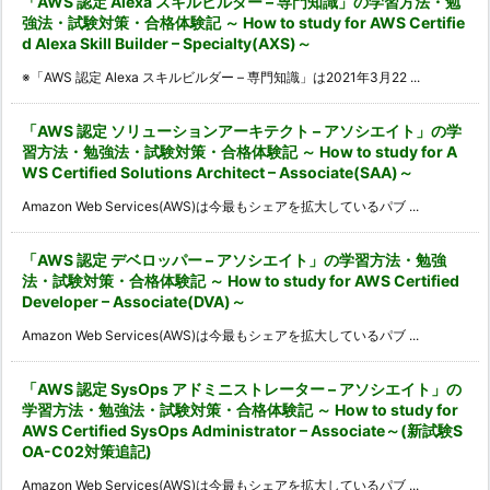
「AWS 認定 Alexa スキルビルダー – 専門知識」の学習方法・勉
強法・試験対策・合格体験記 ～ How to study for AWS Certifie
d Alexa Skill Builder – Specialty(AXS)～
※「AWS 認定 Alexa スキルビルダー – 専門知識」は2021年3月22 ...
「AWS 認定 ソリューションアーキテクト – アソシエイト」の学
習方法・勉強法・試験対策・合格体験記 ～ How to study for A
WS Certified Solutions Architect – Associate(SAA)～
Amazon Web Services(AWS)は今最もシェアを拡大しているパブ ...
「AWS 認定 デベロッパー – アソシエイト」の学習方法・勉強
法・試験対策・合格体験記 ～ How to study for AWS Certified
Developer – Associate(DVA)～
Amazon Web Services(AWS)は今最もシェアを拡大しているパブ ...
「AWS 認定 SysOps アドミニストレーター – アソシエイト」の
学習方法・勉強法・試験対策・合格体験記 ～ How to study for
AWS Certified SysOps Administrator – Associate～(新試験S
OA-C02対策追記)
Amazon Web Services(AWS)は今最もシェアを拡大しているパブ ...