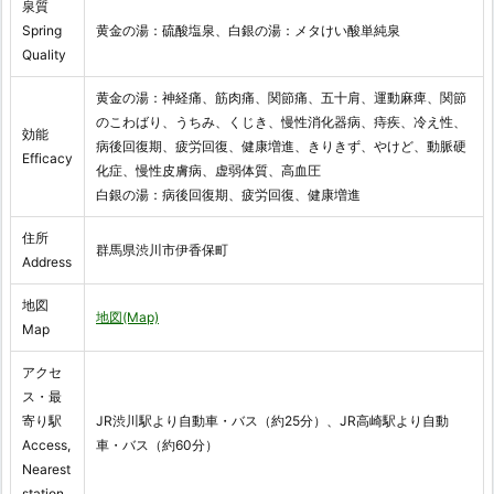
泉質
Spring
黄金の湯：硫酸塩泉、白銀の湯：メタけい酸単純泉
Quality
黄金の湯：神経痛、筋肉痛、関節痛、五十肩、運動麻痺、関節
のこわばり、うちみ、くじき、慢性消化器病、痔疾、冷え性、
効能
病後回復期、疲労回復、健康増進、きりきず、やけど、動脈硬
Efficacy
化症、慢性皮膚病、虚弱体質、高血圧
白銀の湯：病後回復期、疲労回復、健康増進
住所
群馬県渋川市伊香保町
Address
地図
地図(Map)
Map
アクセ
ス・最
寄り駅
JR渋川駅より自動車・バス（約25分）、JR高崎駅より自動
Access,
車・バス（約60分）
Nearest
station