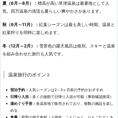
夏（6月～8月）：
標高が高い草津温泉は避暑地として人
気。四万温泉の清流も夏らしい爽やかさがあります。
秋（9月～11月）：
紅葉シーズンは最も美しい時期。温泉と
紅葉狩りを同時に楽しめます。
冬（12月～2月）：
雪景色の露天風呂は格別。スキーと温泉
を組み合わせた旅行も人気です。
温泉旅行のポイント
宿泊予約：
人気シーズンは2～3ヶ月前の予約がおすすめ
日帰り入浴：
多くの旅館で日帰り入浴が可能（事前確認推奨）
湯めぐり手形：
各温泉地で販売されており、複数の施設を楽し
める
食事：
群馬の地元食材（上州牛、こんにゃく、りんごなど）を