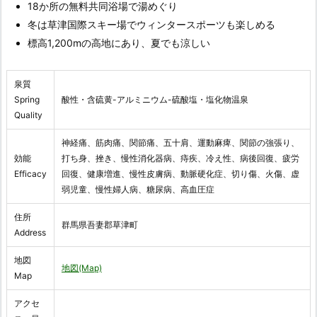
18か所の無料共同浴場で湯めぐり
冬は草津国際スキー場でウィンタースポーツも楽しめる
標高1,200mの高地にあり、夏でも涼しい
泉質
Spring
酸性・含硫黄-アルミニウム-硫酸塩・塩化物温泉
Quality
神経痛、筋肉痛、関節痛、五十肩、運動麻痺、関節の強張り、
効能
打ち身、挫き、慢性消化器病、痔疾、冷え性、病後回復、疲労
Efficacy
回復、健康増進、慢性皮膚病、動脈硬化症、切り傷、火傷、虚
弱児童、慢性婦人病、糖尿病、高血圧症
住所
群馬県吾妻郡草津町
Address
地図
地図(Map)
Map
アクセ