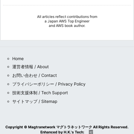
All articles reflect contributions from
a
Japan AWS Top Engineer
and
AWS book author
.
Home
運営者情報 / About
お問い合わせ / Contact
プライバシーポリシー / Privacy Policy
技術支援体制 / Tech Support
サイトマップ / Sitemap
Copyright ©
Magtranetwork マグトラネットワーク
All Rights Reserved.
Enhanced by
H.K.
's
Tech
: