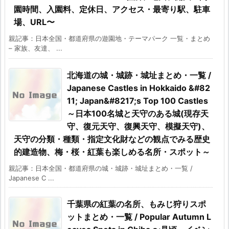
園時間、入園料、定休日、アクセス・最寄り駅、駐車
場、URL〜
親記事：日本全国・都道府県の遊園地・テーマパーク 一覧・まとめ
– 家族、友達、 ...
北海道の城・城跡・城址まとめ・一覧 /
Japanese Castles in Hokkaido &#82
11; Japan&#8217;s Top 100 Castles
～日本100名城と天守のある城(現存天
守、復元天守、復興天守、模擬天守)、
天守の分類・種類・指定文化財などの観点でみる歴史
的建造物、梅・桜・紅葉も楽しめる名所・スポット～
親記事：日本全国・都道府県の城・城跡・城址まとめ・一覧 /
Japanese C ...
千葉県の紅葉の名所、もみじ狩りスポ
ットまとめ・一覧 / Popular Autumn L