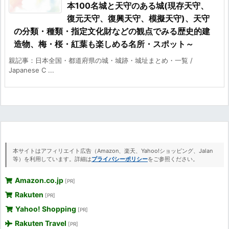
本100名城と天守のある城(現存天守、
復元天守、復興天守、模擬天守)、天守
の分類・種類・指定文化財などの観点でみる歴史的建
造物、梅・桜・紅葉も楽しめる名所・スポット～
親記事：日本全国・都道府県の城・城跡・城址まとめ・一覧 /
Japanese C ...
本サイトはアフィリエイト広告（Amazon、楽天、Yahoo!ショッピング、Jalan
等）を利用しています。詳細は
プライバシーポリシー
をご参照ください。
Amazon.co.jp
[PR]
Rakuten
[PR]
Yahoo! Shopping
[PR]
Rakuten Travel
[PR]