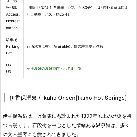
ス・最
寄り駅
JR軽井沢駅より自動車・バス（約80分）、JR長野原草津口よ
Access,
り自動車・バス（約25分）
Nearest
station
駐車場
Parking
宿泊施設に有り(Available)。町営駐車場も多数
Lot
URL
草津温泉の温泉旅館・ホテル一覧
URL
伊香保温泉 / Ikaho Onsen[Ikaho Hot Springs]
伊香保温泉は、万葉集にも詠まれた1300年以上の歴史を持
つ古湯です。石段街を中心とした情緒ある温泉街は、多く
の文人墨客にも愛されてきました。