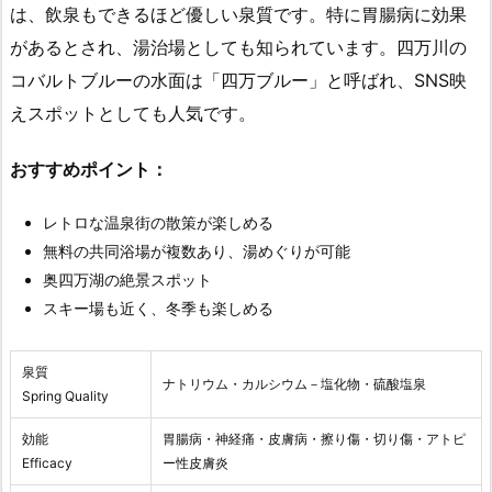
は、飲泉もできるほど優しい泉質です。特に胃腸病に効果
があるとされ、湯治場としても知られています。四万川の
コバルトブルーの水面は「四万ブルー」と呼ばれ、SNS映
えスポットとしても人気です。
おすすめポイント：
レトロな温泉街の散策が楽しめる
無料の共同浴場が複数あり、湯めぐりが可能
奥四万湖の絶景スポット
スキー場も近く、冬季も楽しめる
泉質
ナトリウム・カルシウム－塩化物・硫酸塩泉
Spring Quality
効能
胃腸病・神経痛・皮膚病・擦り傷・切り傷・アトピ
Efficacy
ー性皮膚炎