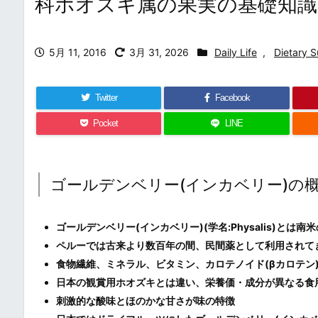
科ホオズキ属の果実の基礎知識
5月 11, 2016
3月 31, 2026
Daily Life
,
Dietary 
Twitter
Facebook
Pocket
LINE
ゴールデンベリー(インカベリー)の
ゴールデンベリー(インカベリー)(学名:Physalis)
ペルーでは古来より数百年の間、民間薬として利用されて
食物繊維、ミネラル、ビタミン、カロテノイド(βカロテン
日本の観賞用ホオズキとは違い、栄養価・成分が異なる食
刺激的な酸味とほのかな甘さが味の特徴