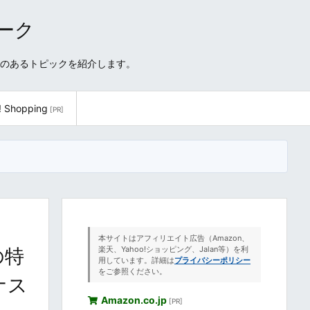
ワーク
性のあるトピックを紹介します。
! Shopping
[PR]
本サイトはアフィリエイト広告（Amazon、
の特
楽天、Yahoo!ショッピング、Jalan等）を利
用しています。詳細は
プライバシーポリシー
をご参照ください。
ナス
Amazon.co.jp
[PR]