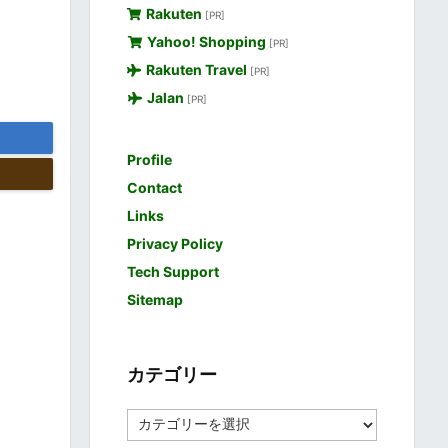
Rakuten
[PR]
Yahoo! Shopping
[PR]
Rakuten Travel
[PR]
Jalan
[PR]
Profile
Contact
Links
Privacy Policy
Tech Support
Sitemap
カテゴリー
カ
テ