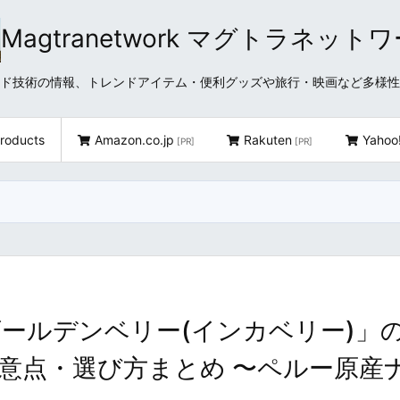
Magtranetwork マグトラネット
どクラウド技術の情報、トレンドアイテム・便利グッズや旅行・映画など多様
roducts
Amazon.co.jp
Rakuten
Yahoo
[PR]
[PR]
ールデンベリー(インカベリー)」
意点・選び方まとめ 〜ペルー原産