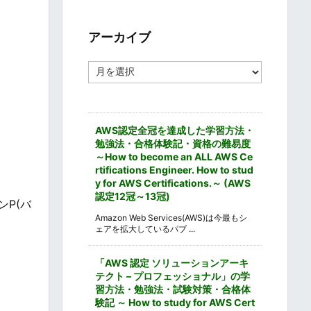
ゴ
リ
ー
アーカイブ
ア
ー
カ
イ
ブ
AWS認定全冠を達成した学習方法・
勉強法・合格体験記・資格の難易度
～How to become an ALL AWS Ce
rtifications Engineer. How to stud
y for AWS Certifications.～ (AWS
認定12冠～13冠)
ンP(バ
Amazon Web Services(AWS)は今最もシ
ェアを拡大しているパブ ...
「AWS 認定 ソリューションアーキ
テクト – プロフェッショナル」の学
習方法・勉強法・試験対策・合格体
験記 ～ How to study for AWS Cert