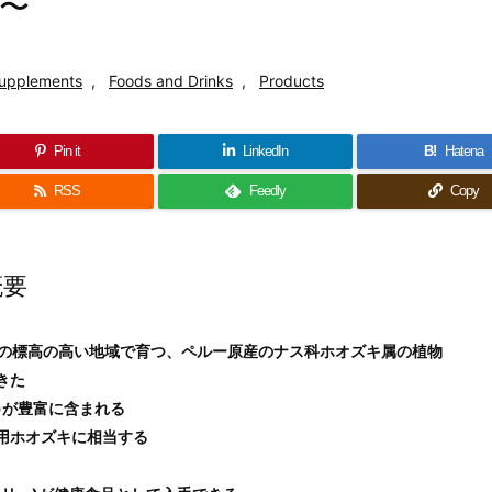
〜
Supplements
,
Foods and Drinks
,
Products
Pin it
LinkedIn
B!
Hatena
RSS
Feedly
Copy
概要
とは南米の標高の高い地域で育つ、ペルー原産のナス科ホオズキ属の植物
きた
)が豊富に含まれる
用ホオズキに相当する