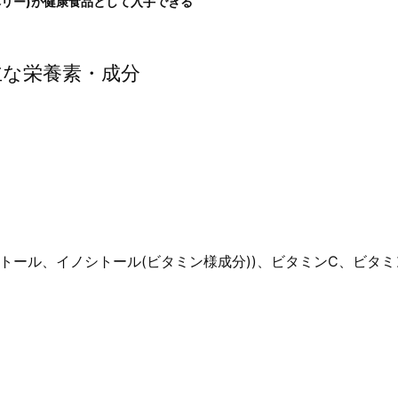
リー)が健康食品として入手できる
主な栄養素・成分
シトール、イノシトール(ビタミン様成分))、ビタミンC、ビタミ