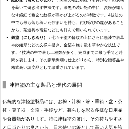
を蒔いて研ぎ出す技法です。漆黒の渋い艶の中に、炭粉が織り
なす繊細で幽玄な紋様が浮かび上がるのが特徴です。4技法の
中でも最も落ち着いた佇まいを持ち、侘び寂びの趣があること
から、茶道具や硯箱などにも好んで用いられています。
錦塗（にしきぬり）
：七々子塗の輪紋の上にさらに黒漆で唐草
や紗綾形などの文様を描き、金箔を施す最も華やかな技法で
す。4技法の中で最も工程数が多く、完成までに最も手間と時
間を要します。その豪華絢爛な仕上がりから、特別な贈答品や
格式高い調度品として珍重されています。
津軽塗の主な製品と現代の展開
伝統的な津軽塗製品には、お椀・汁椀・箸・重箱・盆・茶
托・菓子器・文箱・手鏡など、暮らしを彩る多様な日用品
や食器類があります。特に津軽塗の箸は、その持ちやすさ
と口当たりの良さから、日常使いの箸として高い人気を誇