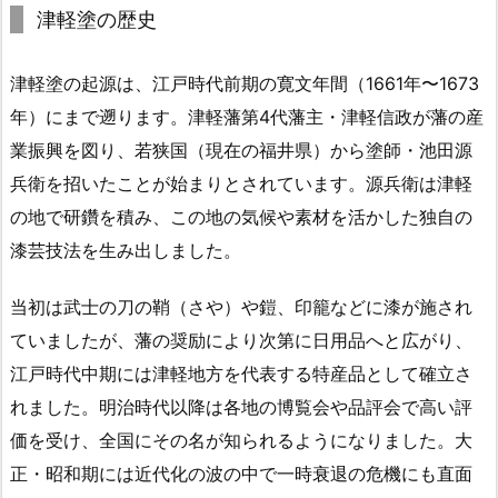
津軽塗の歴史
津軽塗の起源は、江戸時代前期の寛文年間（1661年〜1673
年）にまで遡ります。津軽藩第4代藩主・津軽信政が藩の産
業振興を図り、若狭国（現在の福井県）から塗師・池田源
兵衛を招いたことが始まりとされています。源兵衛は津軽
の地で研鑽を積み、この地の気候や素材を活かした独自の
漆芸技法を生み出しました。
当初は武士の刀の鞘（さや）や鎧、印籠などに漆が施され
ていましたが、藩の奨励により次第に日用品へと広がり、
江戸時代中期には津軽地方を代表する特産品として確立さ
れました。明治時代以降は各地の博覧会や品評会で高い評
価を受け、全国にその名が知られるようになりました。大
正・昭和期には近代化の波の中で一時衰退の危機にも直面