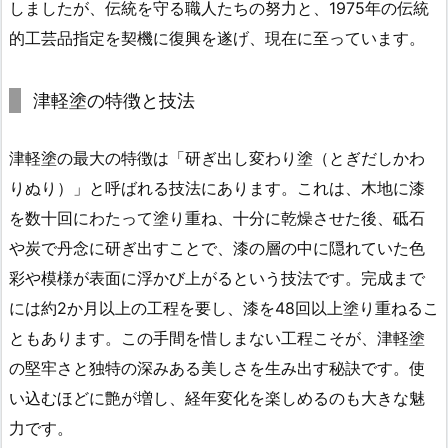
しましたが、伝統を守る職人たちの努力と、1975年の伝統
的工芸品指定を契機に復興を遂げ、現在に至っています。
津軽塗の特徴と技法
津軽塗の最大の特徴は「研ぎ出し変わり塗（とぎだしかわ
りぬり）」と呼ばれる技法にあります。これは、木地に漆
を数十回にわたって塗り重ね、十分に乾燥させた後、砥石
や炭で丹念に研ぎ出すことで、漆の層の中に隠れていた色
彩や模様が表面に浮かび上がるという技法です。完成まで
には約2か月以上の工程を要し、漆を48回以上塗り重ねるこ
ともあります。この手間を惜しまない工程こそが、津軽塗
の堅牢さと独特の深みある美しさを生み出す秘訣です。使
い込むほどに艶が増し、経年変化を楽しめるのも大きな魅
力です。