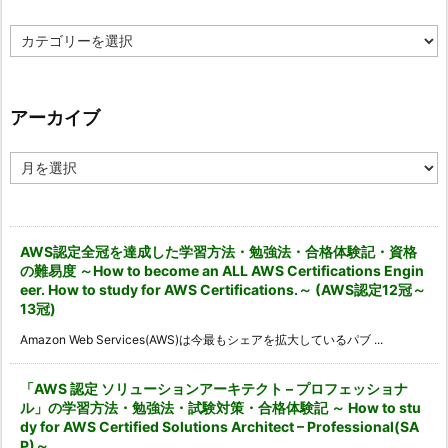
カ
テ
ゴ
リ
ー
アーカイブ
ア
ー
カ
イ
ブ
AWS認定全冠を達成した学習方法・勉強法・合格体験記・資格
の難易度 ～How to become an ALL AWS Certifications Engin
eer. How to study for AWS Certifications.～ (AWS認定12冠～
13冠)
Amazon Web Services(AWS)は今最もシェアを拡大しているパブ ...
「AWS 認定 ソリューションアーキテクト – プロフェッショナ
ル」の学習方法・勉強法・試験対策・合格体験記 ～ How to stu
dy for AWS Certified Solutions Architect – Professional(SA
P)～