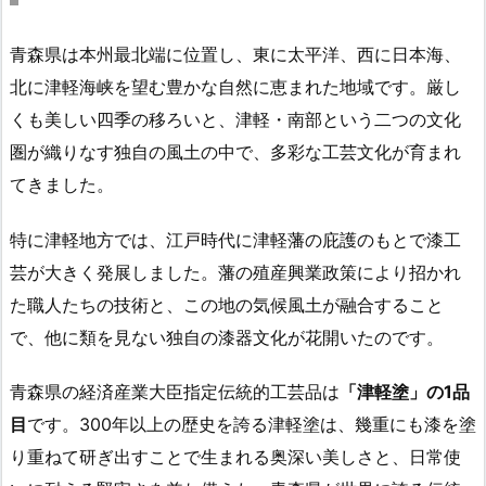
青森県は本州最北端に位置し、東に太平洋、西に日本海、
北に津軽海峡を望む豊かな自然に恵まれた地域です。厳し
くも美しい四季の移ろいと、津軽・南部という二つの文化
圏が織りなす独自の風土の中で、多彩な工芸文化が育まれ
てきました。
特に津軽地方では、江戸時代に津軽藩の庇護のもとで漆工
芸が大きく発展しました。藩の殖産興業政策により招かれ
た職人たちの技術と、この地の気候風土が融合すること
で、他に類を見ない独自の漆器文化が花開いたのです。
青森県の経済産業大臣指定伝統的工芸品は
「津軽塗」の1品
目
です。300年以上の歴史を誇る津軽塗は、幾重にも漆を塗
り重ねて研ぎ出すことで生まれる奥深い美しさと、日常使