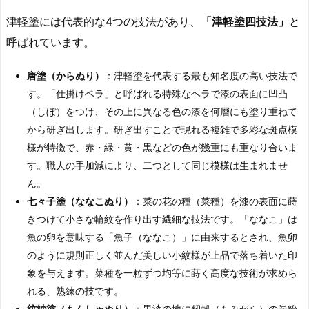
津軽塗には代表的な4つの技法があり、
「津軽塗四技法」
と
呼ばれています。
唐塗（からぬり）
：津軽塗を代表する最も知名度の高い技法で
す。「仕掛けベラ」と呼ばれる特殊なヘラで漆の表面に凹凸
（しぼ）をつけ、その上に異なる色の漆を何層にも塗り重ねて
から研ぎ出します。研ぎ出すことで現れる複雑で多彩な斑点模
様が特徴で、赤・緑・黄・黒などの色が幾重にも重なり合いま
す。職人の手加減により、二つとして同じ模様は生まれませ
ん。
七々子塗（ななこぬり）
：菜の花の種（菜種）を漆の表面に蒔
きつけて小さな輪紋を作り出す繊細な技法です。「ななこ」は
魚の卵を意味する「魚子（ななこ）」に由来するとされ、魚卵
のように規則正しく並んだ美しい小紋様が上品で落ち着いた印
象を与えます。菜種を一粒ずつ均等に蒔く高度な技術が求めら
れる、熟練の技です。
紋紗塗（もんしゃぬり）
：黒漆の地に籾殻（もみがら）の炭粉