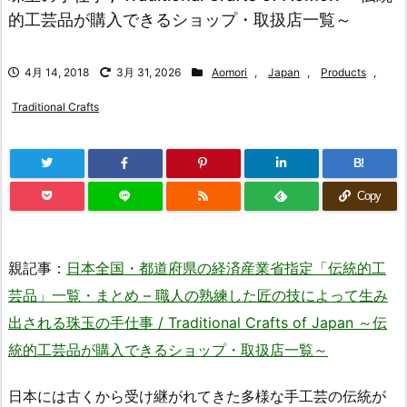
的工芸品が購入できるショップ・取扱店一覧～
4月 14, 2018
3月 31, 2026
Aomori
,
Japan
,
Products
,
Traditional Crafts
B!
Copy
親記事：
日本全国・都道府県の経済産業省指定「伝統的工
芸品」一覧・まとめ – 職人の熟練した匠の技によって生み
出される珠玉の手仕事 / Traditional Crafts of Japan ～伝
統的工芸品が購入できるショップ・取扱店一覧～
日本には古くから受け継がれてきた多様な手工芸の伝統が