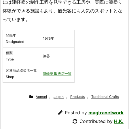
には津軽塗の制作工程を見学できる工房や、実際に漆塗り
体験ができる施設もあり、観光客にも人気のスポットとな
っています。
登録年
1975年
Designated
種類
漆器
Type
関連商品取扱店一覧
津軽塗 取扱店一覧
Shop
Aomori
,
Japan
,
Products
,
Traditional Crafts
Posted by
magtranetwork
Contributed by
H.K.