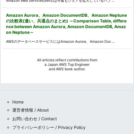
Amazon Web Services(AWS)は今最もシェアを拡大しているパブ ...
Amazon Aurora、Amazon DocumentDB、Amazon Neptune
の比較表(違い、共通点のまとめ) ～Comparison Table, differe
nce between Amazon Aurora, Amazon DocumentDB, Amaz
on Neptune～
AWSのデータベースサービスにはAmazon Aurora、Amazon Doc ...
All articles reflect contributions from
a
Japan AWS Top Engineer
and
AWS book author
.
Home
運営者情報 / About
お問い合わせ / Contact
プライバシーポリシー / Privacy Policy