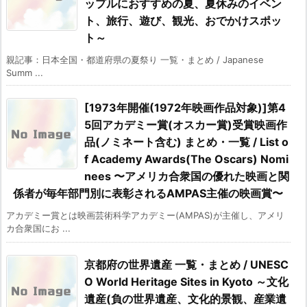
ップルにおすすめの夏、夏休みのイベン
ト、旅行、遊び、観光、おでかけスポッ
ト～
親記事：日本全国・都道府県の夏祭り 一覧・まとめ / Japanese
Summ ...
[1973年開催(1972年映画作品対象)]第4
5回アカデミー賞(オスカー賞)受賞映画作
品(ノミネート含む) まとめ・一覧 / List o
f Academy Awards(The Oscars) Nomi
nees 〜アメリカ合衆国の優れた映画と関
係者が毎年部門別に表彰されるAMPAS主催の映画賞〜
アカデミー賞とは映画芸術科学アカデミー(AMPAS)が主催し、アメリ
カ合衆国にお ...
京都府の世界遺産 一覧・まとめ / UNESC
O World Heritage Sites in Kyoto ～文化
遺産(負の世界遺産、文化的景観、産業遺