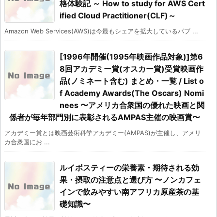
格体験記 ～ How to study for AWS Cert
ified Cloud Practitioner(CLF)～
Amazon Web Services(AWS)は今最もシェアを拡大しているパブ ...
[1996年開催(1995年映画作品対象)]第6
8回アカデミー賞(オスカー賞)受賞映画作
品(ノミネート含む) まとめ・一覧 / List o
f Academy Awards(The Oscars) Nomi
nees 〜アメリカ合衆国の優れた映画と関
係者が毎年部門別に表彰されるAMPAS主催の映画賞〜
アカデミー賞とは映画芸術科学アカデミー(AMPAS)が主催し、アメリ
カ合衆国にお ...
ルイボスティーの栄養素・期待される効
果・摂取の注意点と選び方 〜ノンカフェ
インで飲みやすい南アフリカ原産茶の基
礎知識〜