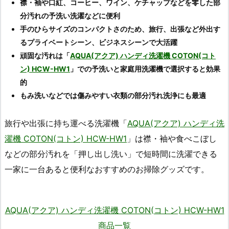
襟・袖や口紅、コーヒー、ワイン、ケチャップなどを零した部
分汚れの予洗い洗濯などに便利
手のひらサイズのコンパクトさのため、旅行、出張など外出す
るプライベートシーン、ビジネスシーンで大活躍
頑固な汚れは「
AQUA(アクア) ハンディ洗濯機 COTON(コト
ン) HCW-HW1
」での予洗いと家庭用洗濯機で選択すると効果
的
もみ洗いなどでは傷みやすい衣類の部分汚れ洗浄にも最適
旅行や出張に持ち運べる洗濯機「
AQUA(アクア) ハンディ洗
濯機 COTON(コトン) HCW-HW1
」は襟・袖や食べこぼし
などの部分汚れを「押し出し洗い」で短時間に洗濯できる
一家に一台あると便利なおすすめのお掃除グッズです。
AQUA(アクア) ハンディ洗濯機 COTON(コトン) HCW-HW1
商品一覧