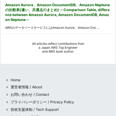
Amazon Aurora、Amazon DocumentDB、Amazon Neptune
の比較表(違い、共通点のまとめ) ～Comparison Table, differe
nce between Amazon Aurora, Amazon DocumentDB, Amaz
on Neptune～
AWSのデータベースサービスにはAmazon Aurora、Amazon Doc ...
All articles reflect contributions from
a
Japan AWS Top Engineer
and
AWS book author
.
Home
運営者情報 / About
お問い合わせ / Contact
プライバシーポリシー / Privacy Policy
技術支援体制 / Tech Support