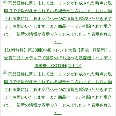
【送料無料】第28回DIMEトレンド大賞【家電・IT部門】』
受賞商品！メディアで話題の持ち運べる洗濯機！ハンディ
洗濯機 COTON(コトン)