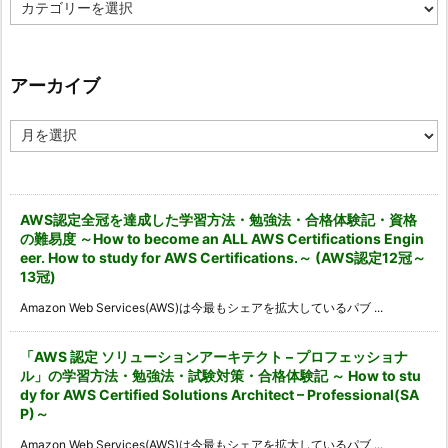
カ
テ
ゴ
リ
ー
アーカイブ
ア
ー
カ
イ
ブ
AWS認定全冠を達成した学習方法・勉強法・合格体験記・資格
の難易度 ～How to become an ALL AWS Certifications Engin
eer. How to study for AWS Certifications.～ (AWS認定12冠～
13冠)
Amazon Web Services(AWS)は今最もシェアを拡大しているパブ ...
「AWS 認定 ソリューションアーキテクト – プロフェッショナ
ル」の学習方法・勉強法・試験対策・合格体験記 ～ How to stu
dy for AWS Certified Solutions Architect – Professional(SA
P)～
Amazon Web Services(AWS)は今最もシェアを拡大しているパブ ...