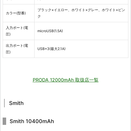
ブラック×イエロー、ホワイト×グレー、ホワイト×ピン
カラー(型番)
ク
入力ポート(電
microUSB(1.5A)
圧)
出力ポート(電
USB×3(最大2.1A)
圧)
PRODA 12000mAh 取扱店一覧
Smith
Smith 10400mAh