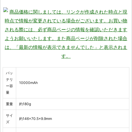
バッ
テリ
10000mAh
ー容
量
重量
約180g
サイ
約146×70.5×9.9mm
ズ