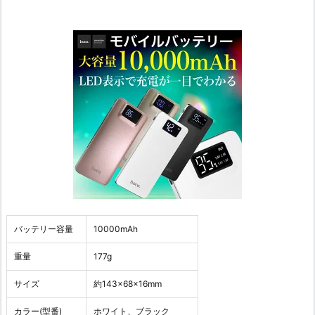
バッテリー容量
10000mAh
重量
177g
サイズ
約143×68×16mm
カラー(型番)
ホワイト、ブラック