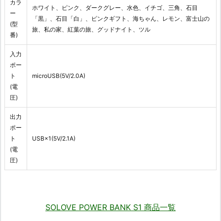
カラ
ホワイト、ピンク、ダークグレー、水色、イチゴ、三角、石目
ー
「黒」、石目「白」、ピンクギフト、海ちゃん、レモン、富士山の
(型
旅、私の家、紅葉の旅、グッドナイト、ツル
番)
入力
ポー
ト
microUSB(5V/2.0A)
(電
圧)
出力
ポー
ト
USB×1(5V/2.1A)
(電
圧)
SOLOVE POWER BANK S1 商品一覧