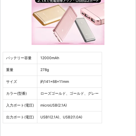
バッテリー容量
12000mAh
重量
278g
サイズ
約141×68×11mm
カラー(型番)
ローズゴールド、ゴールド、グレー
入力ポート(電圧)
microUSB(2.1A)
出力ポート(電圧)
USB1(2.1A)、USB2(1.0A)