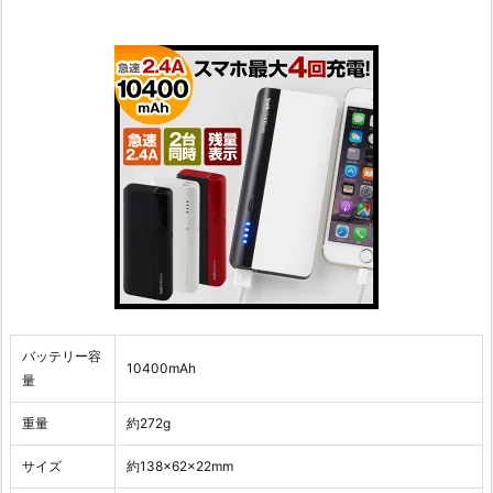
バッテリー容
10400mAh
量
重量
約272g
サイズ
約138×62×22mm