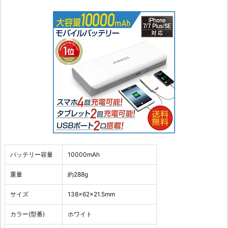
バッテリー容量
10000mAh
重量
約288g
サイズ
138×62×21.5mm
カラー(型番)
ホワイト