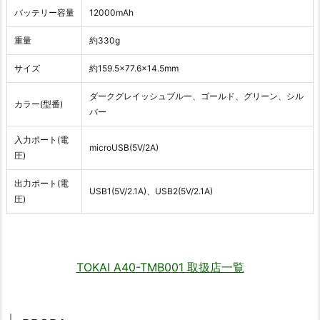
バッテリー容量
12000mAh
重量
約330g
サイズ
約159.5×77.6×14.5mm
ダークグレイッシュブルー、ゴールド、グリーン、シル
カラー(型番)
バー
入力ポート(電
microUSB(5V/2A)
圧)
出力ポート(電
USB1(5V/2.1A)、USB2(5V/2.1A)
圧)
TOKAI A40-TMB001 取扱店一覧