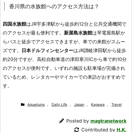
香川県の水族館へのアクセス方法は？
四国水族館
はJR宇多津駅から徒歩約12分と公共交通機関で
のアクセスが最も便利です。
新屋島水族館
は琴電屋島駅か
らバスと徒歩でアクセスできますが、車での来館がスムー
ズです。
日本ドルフィンセンター
はJR讃岐津田駅から徒歩
約20分ですが、高松自動車道の津田寒川ICから車で約10分
のアクセスが便利です。いずれの施設も駐車場が完備され
ているため、レンタカーやマイカーでの来訪がおすすめで
す。
Aquariums
,
Daily Life
,
Japan
,
Kagawa
,
Travel
Posted by
magtranetwork
Contributed by
H.K.