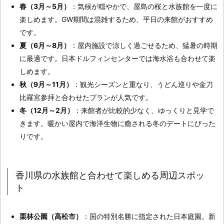
春（3月～5月）
：気候が穏やかで、屋島の桜と水族館を一度に
楽しめます。GW期間は混雑するため、平日の来館がおすすめ
です。
夏（6月～8月）
：屋内施設で涼しく過ごせるため、猛暑の時期
に最適です。日本ドルフィンセンターでは海水浴も合わせて楽
しめます。
秋（9月～11月）
：観光シーズンと重なり、うどん巡りや金刀
比羅宮参拝と合わせたプランが人気です。
冬（12月～2月）
：来館者が比較的少なく、ゆっくりと見学で
きます。暖かい屋内で海洋生物に癒される冬のデートにぴった
りです。
香川県の水族館と合わせて楽しめる周辺スポッ
ト
栗林公園（高松市）
：国の特別名勝に指定された日本庭園。新