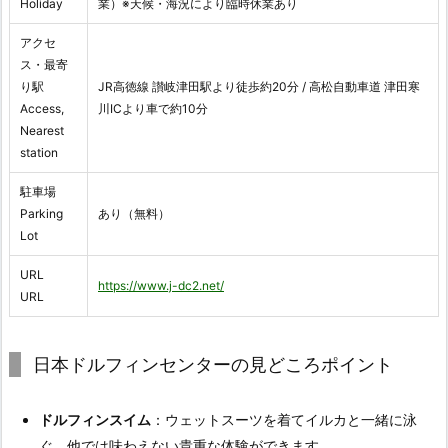
Holiday
業）※天候・海況により臨時休業あり
アクセ
ス・最寄
り駅
JR高徳線 讃岐津田駅より徒歩約20分 / 高松自動車道 津田寒
Access,
川ICより車で約10分
Nearest
station
駐車場
Parking
あり（無料）
Lot
URL
https://www.j-dc2.net/
URL
日本ドルフィンセンターの見どころポイント
ドルフィンスイム
：ウェットスーツを着てイルカと一緒に泳
ぐ、他では味わえない貴重な体験ができます。