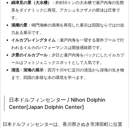
綿津見の景（大水槽）
：約650トンの大水槽で瀬戸内海の生態
系をダイナミックに再現。アカシュモクザメの群泳は圧巻で
す。
渦潮の景
：鳴門海峡の渦潮を再現した展示は四国ならではの迫
力ある展示です。
イルカプレイングタイム
：瀬戸内海を一望する屋外プールで行
われるイルカのパフォーマンスは開放感抜群です。
夕景のイルカプール
：夕日と瀬戸内海をバックにしたイルカプ
ールはフォトジェニックスポットとして人気です。
清流・深海の展示
：四万十川や仁淀川の清流から深海の生き物
まで、四国の多様な水の環境を学べます。
日本ドルフィンセンター / Nihon Dolphin
Center[Japan Dolphin Center]
日本ドルフィンセンターは、香川県さぬき市津田町に位置