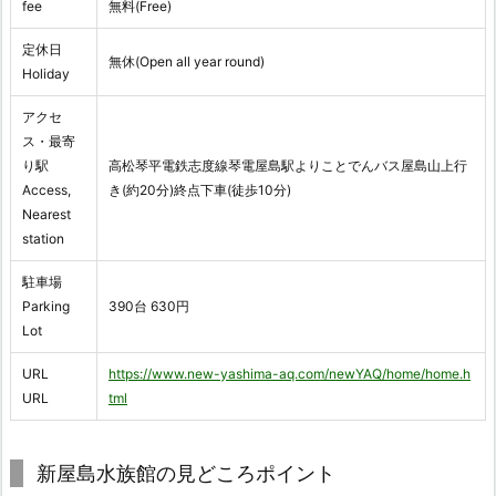
fee
無料(Free)
定休日
無休(Open all year round)
Holiday
アクセ
ス・最寄
り駅
高松琴平電鉄志度線琴電屋島駅よりことでんバス屋島山上行
Access,
き(約20分)終点下車(徒歩10分)
Nearest
station
駐車場
Parking
390台 630円
Lot
URL
https://www.new-yashima-aq.com/newYAQ/home/home.h
URL
tml
新屋島水族館の見どころポイント