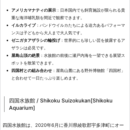
アメリカマナティの展示
：日本国内でも飼育施設が限られる貴
重な海洋哺乳類を間近で観察できます。
イルカライブ
：バンドウイルカたちによる迫力あるパフォーマ
ンスは子どもから大人まで大人気です。
ゼニガタアザラシの輪投げ
：世界的にも珍しい芸を披露するア
ザラシは必見です。
屋島山頂の絶景
：水族館の前後に瀬戸内海を一望できる展望ス
ポットを散策できます。
四国村との組み合わせ
：屋島山麓にある野外博物館「四国村」
と合わせて一日たっぷり楽しめます。
四国水族館 / Shikoku Suizokukan[Shikoku
Aquarium]
四国水族館は、2020年6月に香川県綾歌郡宇多津町にオー