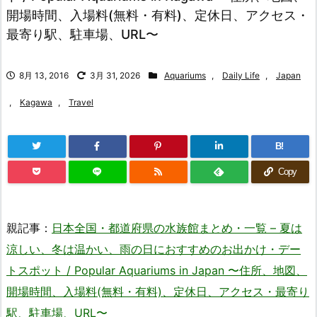
開場時間、入場料(無料・有料)、定休日、アクセス・
最寄り駅、駐車場、URL〜
8月 13, 2016
3月 31, 2026
Aquariums
,
Daily Life
,
Japan
,
Kagawa
,
Travel
B!
Copy
親記事：
日本全国・都道府県の水族館まとめ・一覧 – 夏は
涼しい、冬は温かい、雨の日におすすめのお出かけ・デー
トスポット / Popular Aquariums in Japan 〜住所、地図、
開場時間、入場料(無料・有料)、定休日、アクセス・最寄り
駅、駐車場、URL〜