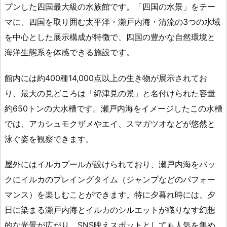
プンした四国最大級の水族館です。「四国の水景」をテー
マに、四国を取り囲む太平洋・瀬戸内海・清流の3つの水域
を中心とした展示構成が特徴で、四国の豊かな自然環境と
海洋生態系を体感できる施設です。
館内には約400種14,000点以上の生き物が展示されてお
り、最大の見どころは「綿津見の景」と名付けられた容量
約650トンの大水槽です。瀬戸内海をイメージしたこの水槽
では、アカシュモクザメやエイ、スマガツオなどが悠然と
泳ぐ姿を観察できます。
屋外にはイルカプールが設けられており、瀬戸内海をバッ
クにイルカのプレイングタイム（ジャンプなどのパフォー
マンス）を楽しむことができます。特に夕暮れ時には、夕
日に染まる瀬戸内海とイルカのシルエットが織りなす幻想
的な光景が広がり、SNS映えスポットとしても人気を集め