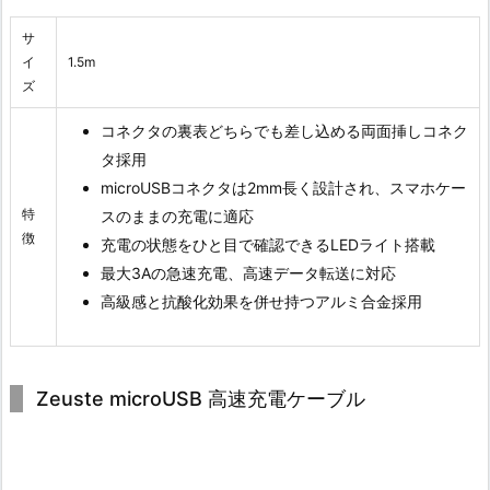
サ
イ
1.5m
ズ
コネクタの裏表どちらでも差し込める両面挿しコネク
タ採用
microUSBコネクタは2mm長く設計され、スマホケー
特
スのままの充電に適応
徴
充電の状態をひと目で確認できるLEDライト搭載
最大3Aの急速充電、高速データ転送に対応
高級感と抗酸化効果を併せ持つアルミ合金採用
Zeuste microUSB 高速充電ケーブル