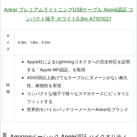
Anker プレミアムライトニングUSBケーブル Apple認証 コ
ンパクト端子 ホワイト0.9m A7101021
サ
イ
0.9m、1.8m、3.0m
ズ
Apple社によるLightningコネクタへの完全対応を証明
する「Apple MFi認証」を取得
4000回以上曲げてもケーブルにダメージがない耐久
特
性、耐熱性を実現
徴
コンパクトな端子で様々なスマホケースにピッタリと
フィットする
世界的モバイルバッテリーメーカーAnker社ブランド
Amazonベーシック Apple認証 ハイクオリティ