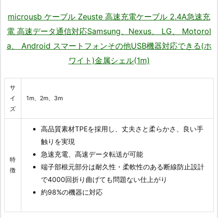
microusb ケーブル Zeuste 高速充電ケーブル 2.4A急速充
電 高速データ通信対応Samsung、Nexus、 LG、 Motorol
a、 Android スマートフォンその他USB機器対応できる(ホ
ワイト)金属シェル(1m)
サ
イ
1m、2m、3m
ズ
高品質素材TPEを採用し、丈夫さと柔らかさ、良い手
触りを実現
急速充電、高速データ転送が可能
特
端子部根元部分は耐久性・柔軟性のある断線防止設計
徴
で4000回折り曲げても問題ない仕上がり
約98%の機器に対応