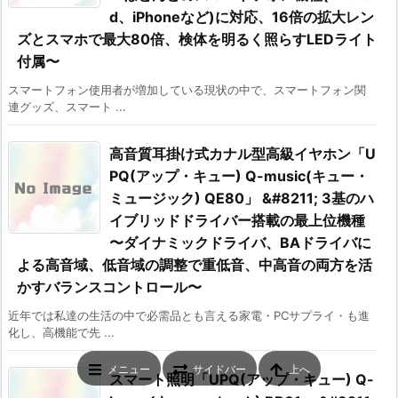
d、iPhoneなど)に対応、16倍の拡大レン
ズとスマホで最大80倍、検体を明るく照らすLEDライト
付属〜
スマートフォン使用者が増加している現状の中で、スマートフォン関
連グッズ、スマート ...
高音質耳掛け式カナル型高級イヤホン「U
PQ(アップ・キュー) Q-music(キュー・
ミュージック) QE80」 &#8211; 3基のハ
イブリッドドライバー搭載の最上位機種
〜ダイナミックドライバ、BAドライバに
よる高音域、低音域の調整で重低音、中高音の両方を活
かすバランスコントロール〜
近年では私達の生活の中で必需品とも言える家電・PCサプライ・も進
化し、高機能で先 ...
メニュー
サイドバー
上へ
スマート照明「UPQ(アップ・キュー) Q-