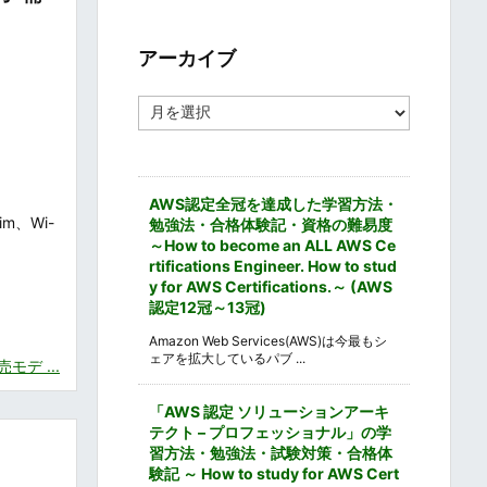
ゴ
リ
ー
アーカイブ
ア
ー
カ
イ
ブ
AWS認定全冠を達成した学習方法・
m、Wi-
勉強法・合格体験記・資格の難易度
～How to become an ALL AWS Ce
rtifications Engineer. How to stud
y for AWS Certifications.～ (AWS
認定12冠～13冠)
Amazon Web Services(AWS)は今最もシ
ェアを拡大しているパブ ...
モデ ...
「AWS 認定 ソリューションアーキ
テクト – プロフェッショナル」の学
習方法・勉強法・試験対策・合格体
験記 ～ How to study for AWS Cert