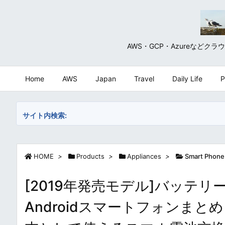
AWS・GCP・Azureな
Home
AWS
Japan
Travel
Daily Life
P
サイト内検索:
HOME
>
Products
>
Appliances
>
Smart Phone
[2019年発売モデル]バッテ
Androidスマートフォンまとめ