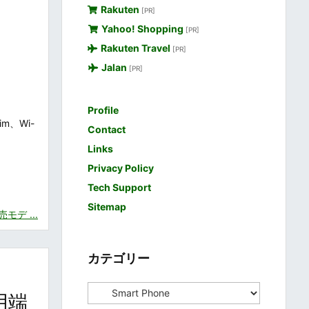
Rakuten
[PR]
Yahoo! Shopping
[PR]
Rakuten Travel
[PR]
Jalan
[PR]
Profile
m、Wi-
Contact
Links
Privacy Policy
Tech Support
Sitemap
モデ ...
カテゴリー
な
カ
用端
テ