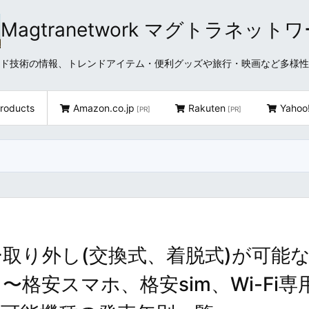
Magtranetwork マグトラネット
どクラウド技術の情報、トレンドアイテム・便利グッズや旅行・映画など多様
roducts
Amazon.co.jp
Rakuten
Yahoo
[PR]
[PR]
リー取り外し(交換式、着脱式)が可能
 〜格安スマホ、格安sim、Wi-Fi専