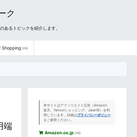
ワーク
性のあるトピックを紹介します。
! Shopping
[PR]
本サイトはアフィリエイト広告（Amazon、
な
楽天、Yahoo!ショッピング、Jalan等）を利
用しています。詳細は
プライバシーポリシー
をご参照ください。
用端
Amazon.co.jp
[PR]