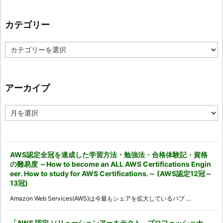
カテゴリー
カ
テ
ゴ
リ
ー
アーカイブ
ア
ー
カ
イ
ブ
AWS認定全冠を達成した学習方法・勉強法・合格体験記・資格
の難易度 ～How to become an ALL AWS Certifications Engin
eer. How to study for AWS Certifications.～ (AWS認定12冠～
13冠)
Amazon Web Services(AWS)は今最もシェアを拡大しているパブ ...
「AWS 認定 ソリューションアーキテクト – プロフェッショナ