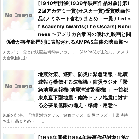
[1940年開催(1939年映画作品対象)]第1
2回アカデミー賞(オスカー賞)受賞映画作
品(ノミネート含む) まとめ・一覧 / List o
f Academy Awards(The Oscars) Nomi
nees 〜アメリカ合衆国の優れた映画と関
係者が毎年部門別に表彰されるAMPAS主催の映画賞〜
アカデミー賞とは映画芸術科学アカデミー(AMPAS)が主催し、アメリ
カ合衆国にお ...
地震対策、避難、防災に緊急速報・地震
速報を受信する速報機・防災ラジオ「緊
急地震速報機(地震津波警報機)」 〜首都
東京直下型地震・南海トラフ地震に対す
る必要最低限の備え・準備・用意〜
以前の記事、「地震対策グッズ、避難グッズ、防災グッズ・非常時持
ち出し品まとめ・一 ...
[1955年開催(1954年映画作品対象)]第2