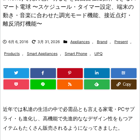
マート電球 〜スケジュール・タイマー設定、端末の
動き・音楽に合わせた調光モード機能、接近点灯・
離反消灯機能〜
6月 6, 2016
3月 31, 2026
Appliances
,
Brand
,
Present
,
Products
,
Smart Appliances
,
Smart Phone
,
UPQ
B!
Copy
近年では私達の生活の中で必需品とも言える家電・PCサプ
ライ・も進化し、高機能で先進的ななデザイン性をもつア
イテムもたくさん販売されるようになってきました。