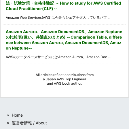
法・試験対策・合格体験記 ～ How to study for AWS Certified
Cloud Practitioner(CLF)～
Amazon Web Services(AWS)は今最もシェアを拡大しているパブ ...
Amazon Aurora、Amazon DocumentDB、Amazon Neptune
の比較表(違い、共通点のまとめ) ～Comparison Table, differe
nce between Amazon Aurora, Amazon DocumentDB, Amaz
on Neptune～
AWSのデータベースサービスにはAmazon Aurora、Amazon Doc ...
All articles reflect contributions from
a
Japan AWS Top Engineer
and
AWS book author
.
Home
運営者情報 / About