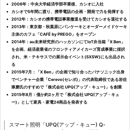
2006年：中央大学経済学部卒業後、カシオに入社
カシオで5年間に渡り、携帯電話の企画・開発で力を発揮する
2012年：カシオの携帯電話事業撤退を受けてカシオを退社する
2013年：東京都・秋葉原にパンケーキとオーダーメイドケーキ
主体のカフェ「CAFÉ by PREGO」をオープン
2014年：au未来研究所のハッカソンにてIoT弁当箱「X Ben」
を企画、経済産業省のフロンティアメイカーズ育成事業に採択
され、米・テキサスでの展示会イベント(SXSW)にも出品され
る
2015年7月：「X Ben」の企画で知り合ったパナソニック出身
でベンチャー企業「Cerevo(セレボ)」の代表取締役である岩佐
琢磨氏のすすめで「株式会社 UPQ(アップ・キュー)」を創業
2015年8月：僅か約2ヶ月で「株式会社 UPQ(アップ・キュ
ー)」として家具・家電24商品を発表する
スマート照明「UPQ(アップ・キュー) Q-