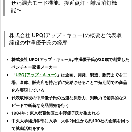
せた調光モード機能、接近点灯・離反消灯機
能〜
株式会社 UPQ(アップ・キュー)の概要と代表取
締役の中澤優子氏の経歴
株式会社 UPQ(アップ・キュー)は中澤優子氏が30歳で創業した
ベンチャー家電メーカー
「
UPQ(アップ・キュー)
」は企画、開発、製造、販売までを工
場、倉庫、販売店を持たずに完結させることで短期間での商品
化を実現している
代表取締役の中澤優子氏の迅速な決断力、判断力で驚異的なス
ピードで斬新な商品開発を行う
1984年：東京都葛飾区に中澤優子氏が生まれる
中央大学経済学部に入学、大学2回生から約130社の企業を回っ
て就職活動をする