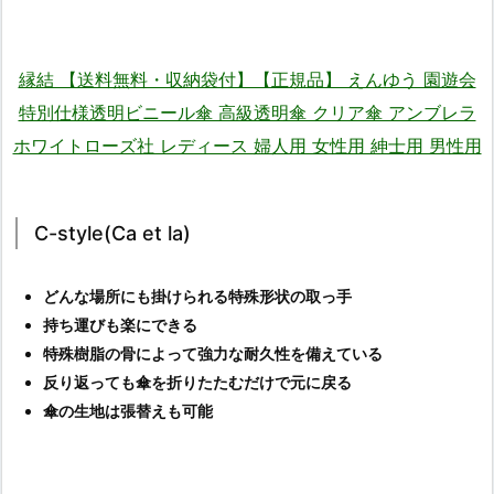
縁結 【送料無料・収納袋付】【正規品】 えんゆう 園遊会
特別仕様透明ビニール傘 高級透明傘 クリア傘 アンブレラ
ホワイトローズ社 レディース 婦人用 女性用 紳士用 男性用
C-style(Ca et la)
どんな場所にも掛けられる特殊形状の取っ手
持ち運びも楽にできる
特殊樹脂の骨によって強力な耐久性を備えている
反り返っても傘を折りたたむだけで元に戻る
傘の生地は張替えも可能