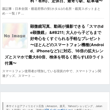
料・有料)、定休日、最寄り駅、駐車場〜
親記事：日本全国・都道府県の蛍(ホタル)の名所・鑑賞スポットまと
め・一覧 / P ...
顕微鏡写真、動画が撮影できる「スマホd
e顕微鏡」 &#8211; 大人から子どもまで
好奇心をくすぐられる手軽なプレゼント
〜ほとんどのスマートフォン機種(Androi
d、iPhoneなど)に対応、16倍の拡大レン
ズとスマホで最大80倍、検体を明るく照らすLEDライト
付属〜
スマートフォン使用者が増加している現状の中で、スマートフォン関
連グッズ、スマート ...
本サイトはアフィリエイト広告（Amazon、楽天、Yahoo!ショッピング、Jalan
等）を利用しています。詳細は
プライバシーポリシー
をご参照ください。