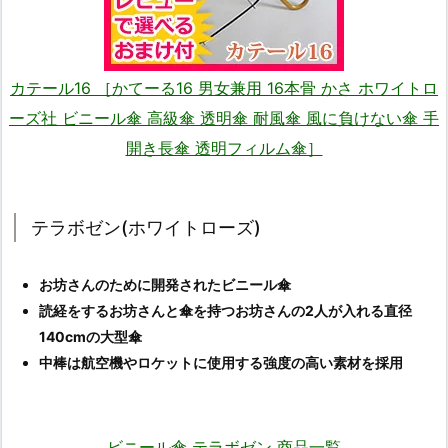
カテール16 ［かてーる16 男女兼用 16本骨 かさ ホワイトロ
ーズ社 ビニール傘 高級傘 透明傘 耐風傘 風に負けない傘 手
開き長傘 透明フィルム傘］
テラボゼン(ホワイトローズ)
お坊さんのために開発されたビニール傘
読経をするお坊さんと傘を持つお坊さんの2人が入れる直径
140cmの大型傘
中棒は航空機やロケットに使用する強度の高い素材を採用
ビニール傘 テラボゼン 商品一覧