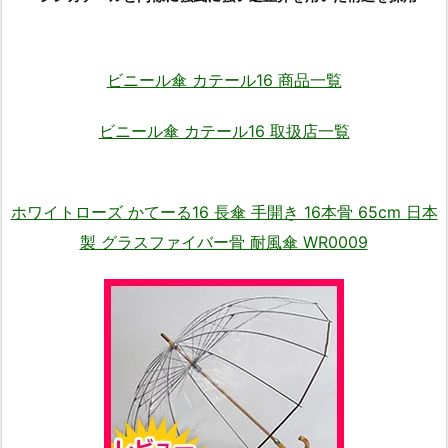
ビニール傘 カテール16 商品一覧
ビニール傘 カテール16 取扱店一覧
ホワイトローズ かてーる16 長傘 手開き 16本骨 65cm 日本
製 グラスファイバー骨 耐風傘 WR0009