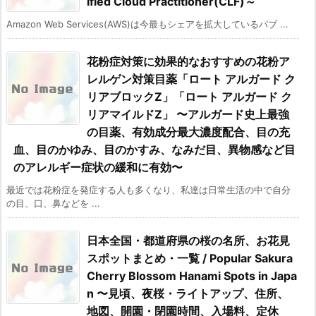
ified Cloud Practitioner(CLF)～
Amazon Web Services(AWS)は今最もシェアを拡大しているパブ ...
花粉症対策に効果的なおすすめの花粉ア
レルゲン対策目薬「ロート アルガード ク
リアブロックZ」「ロート アルガード ク
リアマイルドZ」 〜アルガード史上最強
の目薬、有効成分最大濃度配合、目の充
血、目のかゆみ、目のかすみ、なみだ目、異物感など目
のアレルギー症状の緩和に有効〜
最近では花粉症を発症する人も多くなり、私達は日常生活の中で自分
の目、口、鼻などを ...
日本全国・都道府県の桜の名所、お花見
スポットまとめ・一覧 / Popular Sakura
Cherry Blossom Hanami Spots in Japa
n 〜見頃、夜桜・ライトアップ、住所、
地図、開園・閉園時間、入場料、定休