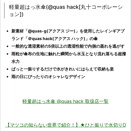
軽量超はっ水傘(@quas hack[丸十コーポレーシ
ョン])
新素材「@quas-g(アクアス ジー)」を使用したレインギアブ
ランド「＠quas hack(アクアス ハック)」の傘
一般的な透湿素材の5倍以上の透湿性能で内側の蒸れを逃がす
雨粒が傘布の生地に触れた瞬間から水玉となり流れ落ちる超撥
水力
ぱっと一振りするだけで水がきれいにはらえて収納も楽
雨の日にぴったりのオシャレなデザイン
軽量超はっ水傘 @quas hack 取扱店一覧
【マツコの知らない世界で紹介！】★ひと振りで水切りO