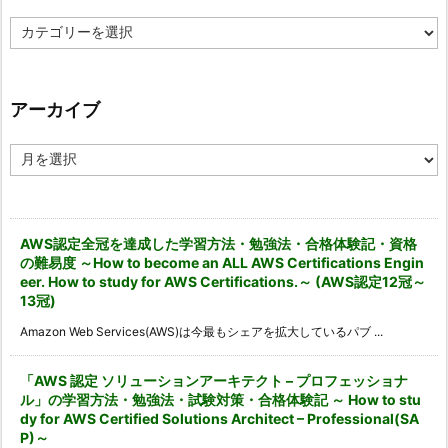
カ
テ
ゴ
リ
ー
アーカイブ
ア
ー
カ
イ
ブ
AWS認定全冠を達成した学習方法・勉強法・合格体験記・資格
の難易度 ～How to become an ALL AWS Certifications Engin
eer. How to study for AWS Certifications.～ (AWS認定12冠～
13冠)
Amazon Web Services(AWS)は今最もシェアを拡大しているパブ ...
「AWS 認定 ソリューションアーキテクト – プロフェッショナ
ル」の学習方法・勉強法・試験対策・合格体験記 ～ How to stu
dy for AWS Certified Solutions Architect – Professional(SA
P)～