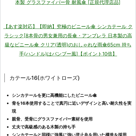
本製 グラスファイバー骨 耐風傘 [正規代理店品]
【あす楽対応】【即納】究極のビニール傘 シンカテール ク
ラシック[8本骨の男女兼用の長傘・アンブレラ 日本製の高
級なビニール傘 クリア(透明)のおしゃれな雨傘65cm 持ち
手(ハンドル)はバンブー風]【ポイント10倍】
カテール16(ホワイトローズ)
シンカテールを更に高機能にしたビニール傘
骨を16本使用することで真円に近いデザインと高い耐久性を実
現
親骨、受骨にグラスファイバー素材を使用
丈夫で高級感のある木製の持ち手
シンカテールと同様に強風に強い逆止弁を用いた構造を採用