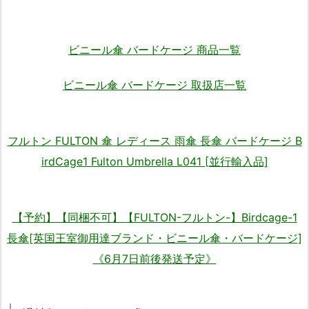
ビニール傘 バードケージ 商品一覧
ビニール傘 バードケージ 取扱店一覧
フルトン FULTON 傘 レディース 雨傘 長傘 バードケージ B
irdCage1 Fulton Umbrella L041 [並行輸入品]
【予約】【同梱不可】【FULTON-フルトン-】Birdcage-1
長傘[英国王室御用達ブランド・ビニール傘・バードケージ]
《6月7日前後発送予定》