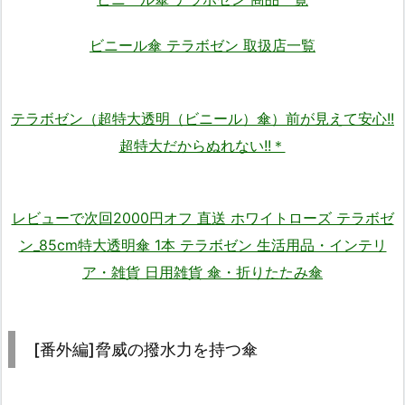
ビニール傘 テラボゼン 取扱店一覧
テラボゼン（超特大透明（ビニール）傘）前が見えて安心!!
超特大だからぬれない!!＊
レビューで次回2000円オフ 直送 ホワイトローズ テラボゼ
ン_85cm特大透明傘 1本 テラボゼン 生活用品・インテリ
ア・雑貨 日用雑貨 傘・折りたたみ傘
[番外編]脅威の撥水力を持つ傘