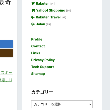
最寄
Rakuten
[PR]
Yahoo! Shopping
[PR]
Rakuten Travel
[PR]
Jalan
[PR]
Profile
Contact
Links
Privacy Policy
Tech Support
トスポッ
Sitemap
駐車場、U
カテゴリー
カ
テ