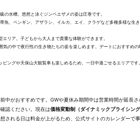
最大級の水槽。悠然と泳ぐジンベエザメの姿は圧巻です。
示。熱帯魚、ペンギン、アザラシ、イルカ、エイ、クラゲなど多種多様な生
型エリア。子どもから大人まで貴重な体験ができます。
雰囲気の中で夜行性の生き物たちの姿を楽しめます。デートにおすすめの
ッピングや天保山大観覧車も楽しめるため、一日中過ごせるエリアです
前中がおすすめです。GWや夏休み期間中は営業時間が延長さ
ご確認ください。現在は
価格変動制（ダイナミックプライシン
予想される日は料金が上がるため、公式サイトのカレンダーで