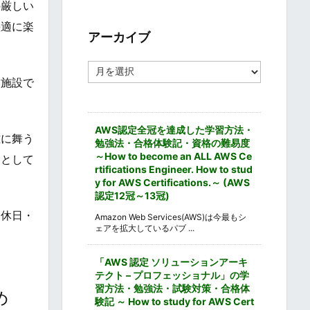
の厳しい
ゴ
リ
快適に楽
ー
アーカイブ
ア
ー
内施設で
カ
イ
ブ
AWS認定全冠を達成した学習方法・
雅に舞う
勉強法・合格体験記・資格の難易度
～How to become an ALL AWS Ce
トとして
rtifications Engineer. How to stud
y for AWS Certifications.～ (AWS
認定12冠～13冠)
定休日・
Amazon Web Services(AWS)は今最もシ
ェアを拡大しているパブ ...
「AWS 認定 ソリューションアーキ
テクト – プロフェッショナル」の学
習方法・勉強法・試験対策・合格体
め
験記 ～ How to study for AWS Cert