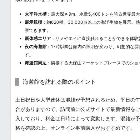
太平洋水槽
：最大深さ9m、水量5,400トンを誇る世界
展示規模
：約620種、30,000点以上の海洋生物を展
察できます。
新体感エリア
：サメやエイに直接触れることができる体験
夜の海遊館
：17時以降は館内の照明が変わり、幻想的な
す。
海遊館周辺
：隣接する天保山マーケットプレースでのショ
海遊館を訪れる際のポイント
土日祝日や大型連休は混雑が予想されるため、平日の午
合がありますので、訪問前に公式サイトで最新情報を
入しており、料金は日時によって変動します。混雑が
格を確認の上、オンライン事前購入がおすすめです。