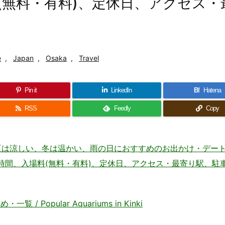
(無料・有料)、定休日、アクセス・
e
,
Japan
,
Osaka
,
Travel
Pin it
LinkedIn
B!
Hatena
RSS
Feedly
Copy
 夏は涼しい、冬は温かい、雨の日におすすめのお出かけ・デー
住所、地図、開場時間、入場料(無料・有料)、定休日、アクセス・最寄り駅、
Popular Aquariums in Kinki