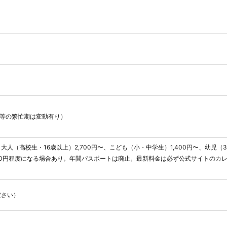
休み等の繁忙期は変動有り）
（高校生・16歳以上）2,700円〜、こども（小・中学生）1,400円〜、幼児（
,800円程度になる場合あり。年間パスポートは廃止。最新料金は必ず公式サイトのカ
ださい）