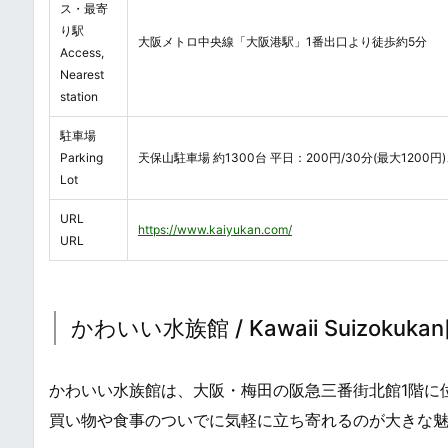
ス・最寄
り駅
大阪メトロ中央線「大阪港駅」1番出口より徒歩約5分
Access,
Nearest
station
駐車場
Parking
天保山駐車場 約1300台 平日：200円/30分(最大1200
Lot
URL
https://www.kaiyukan.com/
URL
かわいい水族館 / Kawaii Suizokukan[C
かわいい水族館は、大阪・梅田の阪急三番街北館1階に
買い物や食事のついでに気軽に立ち寄れるのが大きな