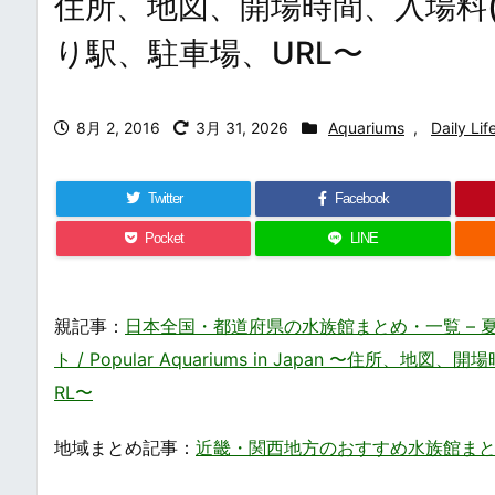
住所、地図、開場時間、入場料
り駅、駐車場、URL〜
8月 2, 2016
3月 31, 2026
Aquariums
,
Daily Lif
Twitter
Facebook
Pocket
LINE
親記事：
日本全国・都道府県の水族館まとめ・一覧 –
ト / Popular Aquariums in Japan 〜
RL〜
地域まとめ記事：
近畿・関西地方のおすすめ水族館まとめ・一覧 / 