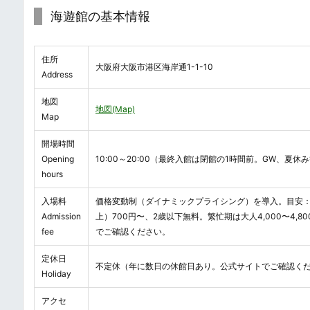
海遊館の基本情報
住所
大阪府大阪市港区海岸通1-1-10
Address
地図
地図(Map)
Map
開場時間
Opening
10:00～20:00（最終入館は閉館の1時間前。GW、夏
hours
入場料
価格変動制（ダイナミックプライシング）を導入。目安：大人
Admission
上）700円〜、2歳以下無料。繁忙期は大人4,000〜4
fee
でご確認ください。
定休日
不定休（年に数日の休館日あり。公式サイトでご確認く
Holiday
アクセ