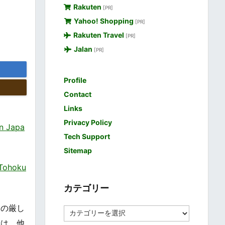
Rakuten
[PR]
Yahoo! Shopping
[PR]
Rakuten Travel
[PR]
Jalan
[PR]
Profile
Contact
Links
Privacy Policy
 Japa
Tech Support
Sitemap
ohoku
カテゴリー
その厳し
カ
テ
景は、他