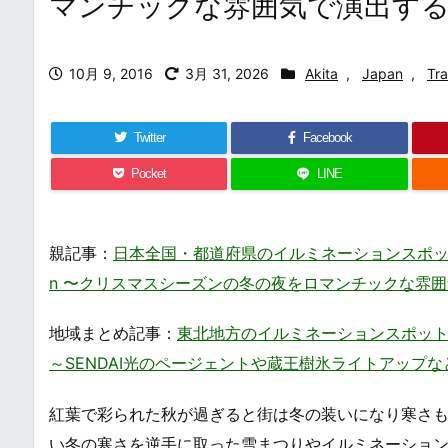
マンチックな雰囲気で演出す
10月 9, 2016
3月 31, 2026
Akita
,
Japan
,
Tra
Twitter
Facebook
Pocket
LINE
親記事：
日本全国・都道府県のイルミネーションスポット・ライトア
n 〜クリスマスシーズンの冬の夜をロマンチックな雰
地域まとめ記事：
東北地方のイルミネーションスポット・ライトアッ
～SENDAI光のページェントや蔵王樹氷ライトアップ
紅葉で彩られた秋が過ぎると街は冬の装いになり寒さ
い冬の寒さを逆手に取った雪まつりやイルミネーショ