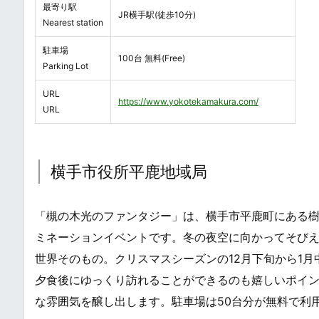
最寄り駅
JR横手駅(徒歩10分)
Nearest station
駐車場
100台 無料(Free)
Parking Lot
URL
https://www.yokotekamakura.com/
URL
横手市役所平鹿地域局
「槻の木光のファンタジー」は、横手市平鹿町にある樹齢
ミネーションイベントです。冬の夜空に向かってそび
世界そのもの。クリスマスシーズンの12月下旬から1
夕食後にゆっくり訪れることができるのも嬉しいポイン
な雰囲気を醸し出します。駐車場は50台分が無料で利