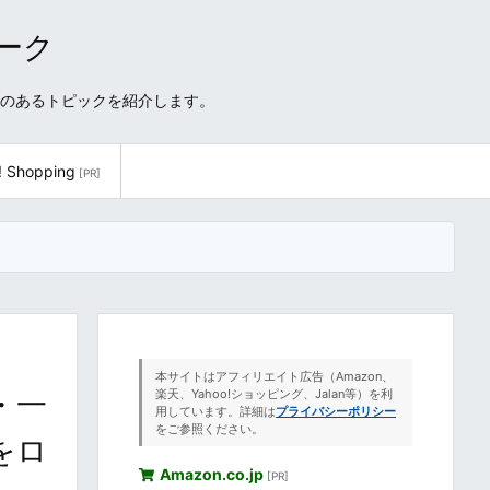
ワーク
性のあるトピックを紹介します。
! Shopping
[PR]
本サイトはアフィリエイト広告（Amazon、
・一
楽天、Yahoo!ショッピング、Jalan等）を利
用しています。詳細は
プライバシーポリシー
をご参照ください。
夜をロ
Amazon.co.jp
[PR]