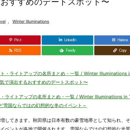
るおすすめのデートスポット〜
vel
,
Winter Illuminations
Pin it
LinkedIn
B!
Hatena
RSS
Feedly
Copy
ップの名所まとめ・一覧 / Winter Illuminations in
囲気で演出するおすすめのデートスポット〜
プの名所まとめ・一覧 / Winter Illuminations in T
など雪国ならではの幻想的な冬のイベント～
も増してきます。秋田県は日本有数の豪雪地帯として知られ、
ンイベントが各地で開催されます。雪国ならではの幻想的な光