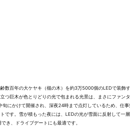
数百年の大ケヤキ（槻の木）を約3万5000個のLEDで装飾
え立つ巨木が色とりどりの光で包まれる光景は、まさにファン
月中旬にかけて開催され、深夜24時まで点灯しているため、仕事
トです。雪が積もった夜には、LEDの光が雪面に反射して一
用でき、ドライブデートにも最適です。