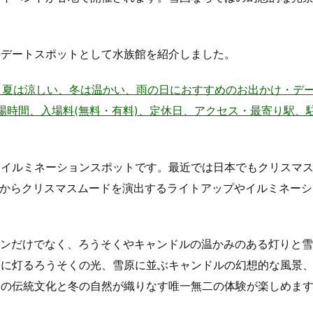
のデートスポットとして水族館を紹介しました。
– 夏は涼しい、冬は温かい、雨の日におすすめのお出かけ・デ
〜住所、地図、開場時間、入場料(無料・有料)、定休日、アクセス・最寄り駅
・イルミネーションスポットです。最近では日本でもクリスマ
頃からクリスマスムードを演出するライトアップやイルミネーシ
ョンだけでなく、ろうそくやキャンドルの温かみのある灯りと
中に灯るろうそくの光、雪原に並ぶキャンドルの幻想的な風景
田の伝統文化と冬の自然が織りなす唯一無二の体験が楽しめま