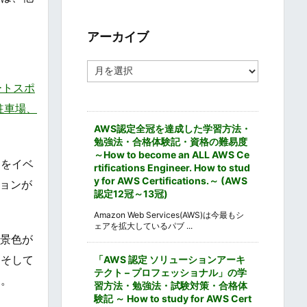
ゴ
リ
ー
アーカイブ
ア
ー
ートスポ
カ
イ
、駐車場、
ブ
AWS認定全冠を達成した学習方法・
勉強法・合格体験記・資格の難易度
～How to become an ALL AWS Ce
スをイベ
rtifications Engineer. How to stud
y for AWS Certifications.～ (AWS
ョンが
認定12冠～13冠)
Amazon Web Services(AWS)は今最もシ
ェアを拡大しているパブ ...
雪景色が
、そして
「AWS 認定 ソリューションアーキ
テクト – プロフェッショナル」の学
す。
習方法・勉強法・試験対策・合格体
験記 ～ How to study for AWS Cert