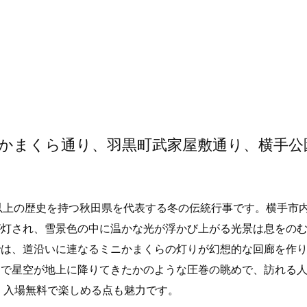
かまくら通り、羽黒町武家屋敷通り、横手公
年以上の歴史を持つ秋田県を代表する冬の伝統行事です。横手市
が灯され、雪景色の中に温かな光が浮かび上がる光景は息をの
では、道沿いに連なるミニかまくらの灯りが幻想的な回廊を作
るで星空が地上に降りてきたかのような圧巻の眺めで、訪れる
で、入場無料で楽しめる点も魅力です。