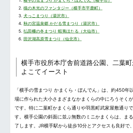
横手の雪まつり かまくら・ぼんでん（横手市）
槻の木光のファンタジー（横手市平鹿町）
犬っこまつり（湯沢市）
秋の宮温泉郷 かだる雪まつり（湯沢市）
払田柵の冬まつり 蝦夷ほたる（大仙市）
田沢湖高原雪まつり（仙北市）
横手市役所本庁舎前道路公園、二葉町
よこてイースト
「横手の雪まつり かまくら・ぼんでん」は、約450
場に作られた大小さまざまなかまくらの中にろうそく
です。特に二葉町かまくら通りや羽黒町武家屋敷通り
す。横手公園の斜面に並ぶ無数のミニかまくらは、ま
了します。JR横手駅から徒歩10分とアクセスも良好