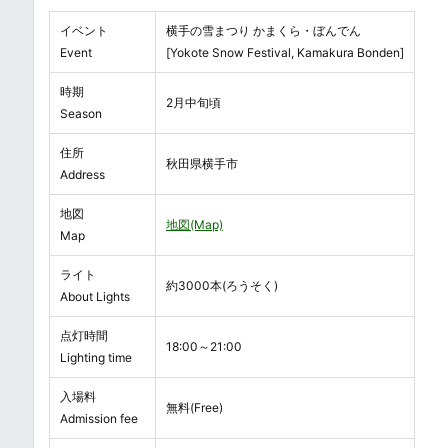
イベント
横手の雪まつり かまくら・ぼんでん
Event
[Yokote Snow Festival, Kamakura Bonden]
時期
2月中旬頃
Season
住所
秋田県横手市
Address
地図
地図(Map)
Map
ライト
約3000本(ろうそく)
About Lights
点灯時間
18:00～21:00
Lighting time
入場料
無料(Free)
Admission fee