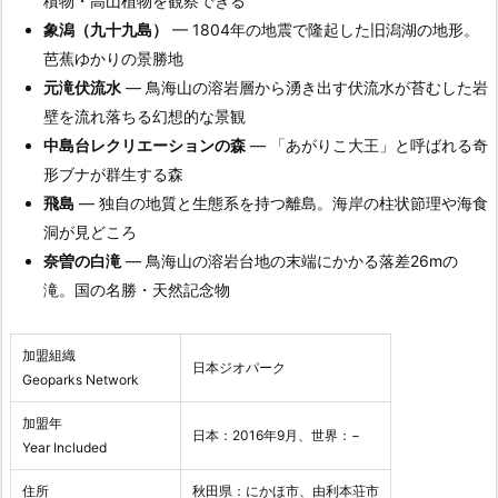
積物・高山植物を観察できる
象潟（九十九島）
— 1804年の地震で隆起した旧潟湖の地形。
芭蕉ゆかりの景勝地
元滝伏流水
— 鳥海山の溶岩層から湧き出す伏流水が苔むした岩
壁を流れ落ちる幻想的な景観
中島台レクリエーションの森
— 「あがりこ大王」と呼ばれる奇
形ブナが群生する森
飛島
— 独自の地質と生態系を持つ離島。海岸の柱状節理や海食
洞が見どころ
奈曽の白滝
— 鳥海山の溶岩台地の末端にかかる落差26mの
滝。国の名勝・天然記念物
加盟組織
日本ジオパーク
Geoparks Network
加盟年
日本：2016年9月、世界：−
Year Included
住所
秋田県：にかほ市、由利本荘市