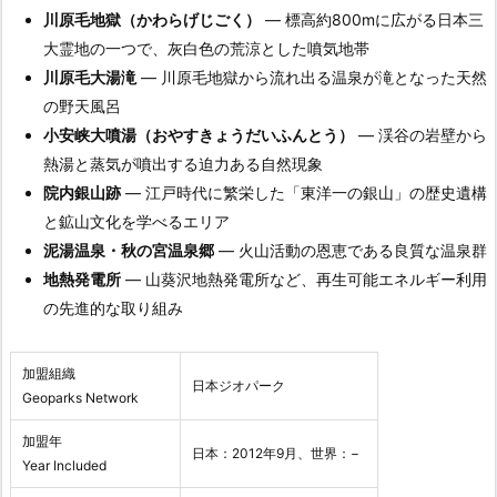
川原毛地獄（かわらげじごく）
— 標高約800mに広がる日本三
大霊地の一つで、灰白色の荒涼とした噴気地帯
川原毛大湯滝
— 川原毛地獄から流れ出る温泉が滝となった天然
の野天風呂
小安峡大噴湯（おやすきょうだいふんとう）
— 渓谷の岩壁から
熱湯と蒸気が噴出する迫力ある自然現象
院内銀山跡
— 江戸時代に繁栄した「東洋一の銀山」の歴史遺構
と鉱山文化を学べるエリア
泥湯温泉・秋の宮温泉郷
— 火山活動の恩恵である良質な温泉群
地熱発電所
— 山葵沢地熱発電所など、再生可能エネルギー利用
の先進的な取り組み
加盟組織
日本ジオパーク
Geoparks Network
加盟年
日本：2012年9月、世界：−
Year Included