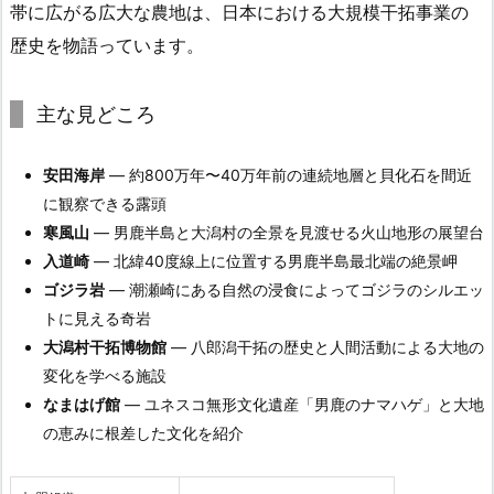
帯に広がる広大な農地は、日本における大規模干拓事業の
歴史を物語っています。
主な見どころ
安田海岸
— 約800万年〜40万年前の連続地層と貝化石を間近
に観察できる露頭
寒風山
— 男鹿半島と大潟村の全景を見渡せる火山地形の展望台
入道崎
— 北緯40度線上に位置する男鹿半島最北端の絶景岬
ゴジラ岩
— 潮瀬崎にある自然の浸食によってゴジラのシルエッ
トに見える奇岩
大潟村干拓博物館
— 八郎潟干拓の歴史と人間活動による大地の
変化を学べる施設
なまはげ館
— ユネスコ無形文化遺産「男鹿のナマハゲ」と大地
の恵みに根差した文化を紹介