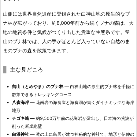
山側には世界自然遺産に登録された白神山地の原生的なブ
ナ林が広がっており、約8,000年前から続くブナの森は、大
地の地質条件と気候がつくり出した貴重な生態系です。留
山のブナ林では、人の手がほとんど入っていない自然のま
まのブナの森を散策できます。
主な見どころ
留山（とめやま）のブナ林
— 白神山地の原生的ブナ林を手軽に
散策できるトレッキングコース
八森海岸
— 花崗岩の海食崖と海食洞が続くダイナミックな海岸
地形
チゴキ崎
— 約9,500万年前の花崗岩が露出し、日本海の荒波が
削った断崖絶壁
白瀑神社
— 滝の上に鳥居が建つ神秘的な神社で、地形と信仰の