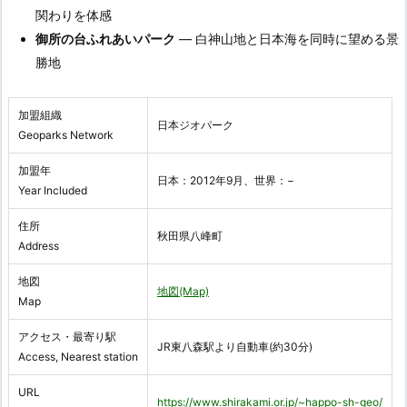
関わりを体感
御所の台ふれあいパーク
— 白神山地と日本海を同時に望める景
勝地
加盟組織
日本ジオパーク
Geoparks Network
加盟年
日本：2012年9月、世界：−
Year Included
住所
秋田県八峰町
Address
地図
地図(Map)
Map
アクセス・最寄り駅
JR東八森駅より自動車(約30分)
Access, Nearest station
URL
https://www.shirakami.or.jp/~happo-sh-geo/