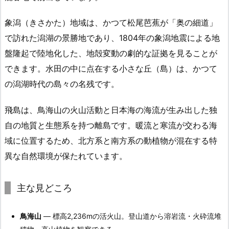
象潟（きさかた）地域は、かつて松尾芭蕉が「奥の細道」
で訪れた潟湖の景勝地であり、1804年の象潟地震による地
盤隆起で陸地化した、地殻変動の劇的な証拠を見ることが
できます。水田の中に点在する小さな丘（島）は、かつて
の潟湖時代の島々の名残です。
飛島は、鳥海山の火山活動と日本海の海流が生み出した独
自の地質と生態系を持つ離島です。暖流と寒流が交わる海
域に位置するため、北方系と南方系の動植物が混在する特
異な自然環境が保たれています。
主な見どころ
鳥海山
— 標高2,236mの活火山。登山道から溶岩流・火砕流堆