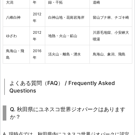
大潟
年
録・干拓
道崎
2012
八峰白神
白神山地・花崗岩海岸
留山ブナ林、チゴキ崎
年
2012
川原毛地獄、小安峡大
ゆざわ
地熱・火山・鉱山
年
噴湯
鳥海山・飛
2016
活火山・離島・湧水
鳥海山、象潟、飛島
島
年
よくある質問（FAQ） / Frequently Asked
Questions
Q. 秋田県にユネスコ世界ジオパークはあります
か？
A. 現時点では、秋田県内にユネスコ世界ジオパークに認定