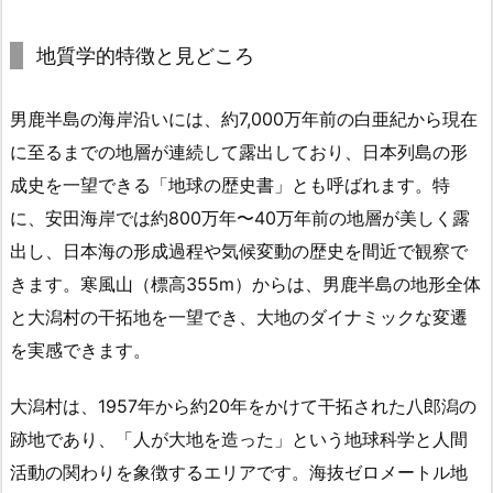
地質学的特徴と見どころ
男鹿半島の海岸沿いには、約7,000万年前の白亜紀から現在
に至るまでの地層が連続して露出しており、日本列島の形
成史を一望できる「地球の歴史書」とも呼ばれます。特
に、安田海岸では約800万年〜40万年前の地層が美しく露
出し、日本海の形成過程や気候変動の歴史を間近で観察で
きます。寒風山（標高355m）からは、男鹿半島の地形全体
と大潟村の干拓地を一望でき、大地のダイナミックな変遷
を実感できます。
大潟村は、1957年から約20年をかけて干拓された八郎潟の
跡地であり、「人が大地を造った」という地球科学と人間
活動の関わりを象徴するエリアです。海抜ゼロメートル地