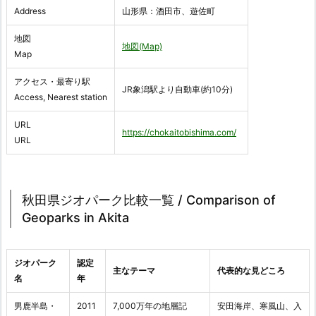
Address
山形県：酒田市、遊佐町
地図
地図(Map)
Map
アクセス・最寄り駅
JR象潟駅より自動車(約10分)
Access, Nearest station
URL
https://chokaitobishima.com/
URL
秋田県ジオパーク比較一覧 / Comparison of
Geoparks in Akita
ジオパーク
認定
主なテーマ
代表的な見どころ
名
年
男鹿半島・
2011
7,000万年の地層記
安田海岸、寒風山、入