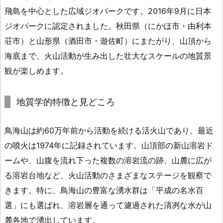
飛島を中心とした広域ジオパークです。2016年9月に日本
ジオパークに認定されました。秋田県（にかほ市・由利本
荘市）と山形県（酒田市・遊佐町）にまたがり、山頂から
海底まで、火山活動が生み出した壮大なスケールの地質景
観が楽しめます。
地質学的特徴と見どころ
鳥海山は約60万年前から活動を続ける活火山であり、最近
の噴火は1974年に記録されています。山頂部の新山溶岩ド
ームや、山腹を流れ下った複数の溶岩流の跡、山麓に広が
る溶岩台地など、火山活動のさまざまなステージを観察で
きます。特に、鳥海山の豊富な湧水群は「平成の名水百
選」にも選ばれ、溶岩層を通って濾過された清冽な水が山
麓各地で湧出しています。