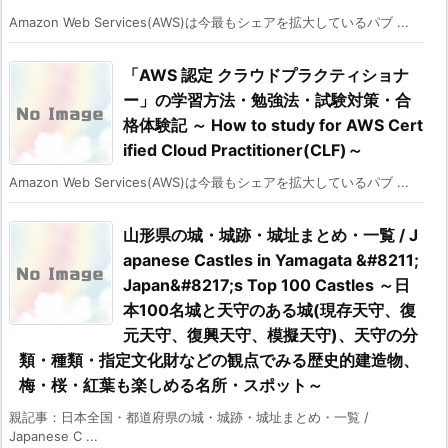
Amazon Web Services(AWS)は今最もシェアを拡大しているパブ ...
「AWS 認定 クラウドプラクティショナ
ー」の学習方法・勉強法・試験対策・合
格体験記 ～ How to study for AWS Cert
ified Cloud Practitioner(CLF)～
Amazon Web Services(AWS)は今最もシェアを拡大しているパブ ...
山形県の城・城跡・城址まとめ・一覧 / J
apanese Castles in Yamagata &#8211;
Japan&#8217;s Top 100 Castles ～日
本100名城と天守のある城(現存天守、復
元天守、復興天守、模擬天守)、天守の分
類・種類・指定文化財などの観点でみる歴史的建造物、
梅・桜・紅葉も楽しめる名所・スポット～
親記事：日本全国・都道府県の城・城跡・城址まとめ・一覧 /
Japanese C ...