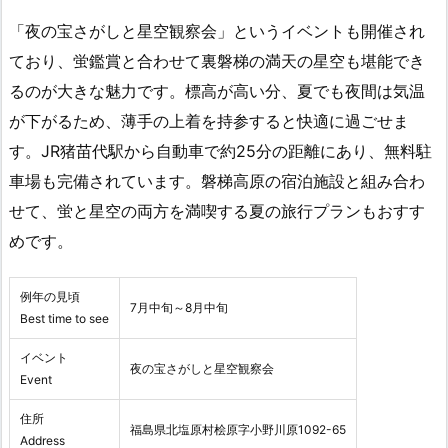
「夜の宝さがしと星空観察会」というイベントも開催され
ており、蛍鑑賞と合わせて裏磐梯の満天の星空も堪能でき
るのが大きな魅力です。標高が高い分、夏でも夜間は気温
が下がるため、薄手の上着を持参すると快適に過ごせま
す。JR猪苗代駅から自動車で約25分の距離にあり、無料駐
車場も完備されています。磐梯高原の宿泊施設と組み合わ
せて、蛍と星空の両方を満喫する夏の旅行プランもおすす
めです。
例年の見頃
7月中旬～8月中旬
Best time to see
イベント
夜の宝さがしと星空観察会
Event
住所
福島県北塩原村桧原字小野川原1092-65
Address