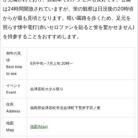
は24時間開放されていますが、蛍の観察は日没後の20時頃
からが最も見頃となります。暗い園路を歩くため、足元を
照らす懐中電灯(赤いセロファンを貼ると蛍を驚かせません)
を持参することをおすすめします。
例年の見
頃
6月中旬～7月上旬 20時～
Best time
to see
イベント
会津若松ホタル祭り
Event
住所
福島県会津若松市北会津町下荒井字宮ノ東
Address
地図
地図(Map)
Map