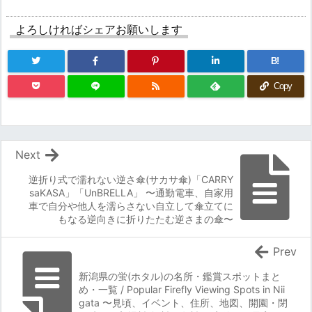
よろしければシェアお願いします
B!
Copy
Next
逆折り式で濡れない逆さ傘(サカサ傘)「CARRY
saKASA」「UnBRELLA」 〜通勤電車、自家用
車で自分や他人を濡らさない自立して傘立てに
もなる逆向きに折りたたむ逆さまの傘〜
Prev
新潟県の蛍(ホタル)の名所・鑑賞スポットまと
め・一覧 / Popular Firefly Viewing Spots in Nii
gata 〜見頃、イベント、住所、地図、開園・閉