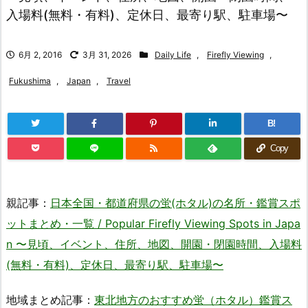
入場料(無料・有料)、定休日、最寄り駅、駐車場〜
6月 2, 2016
3月 31, 2026
Daily Life
,
Firefly Viewing
,
Fukushima
,
Japan
,
Travel
B!
Copy
親記事：
日本全国・都道府県の蛍(ホタル)の名所・鑑賞スポ
ットまとめ・一覧 / Popular Firefly Viewing Spots in Japa
n 〜見頃、イベント、住所、地図、開園・閉園時間、入場料
(無料・有料)、定休日、最寄り駅、駐車場〜
地域まとめ記事：
東北地方のおすすめ蛍（ホタル）鑑賞ス