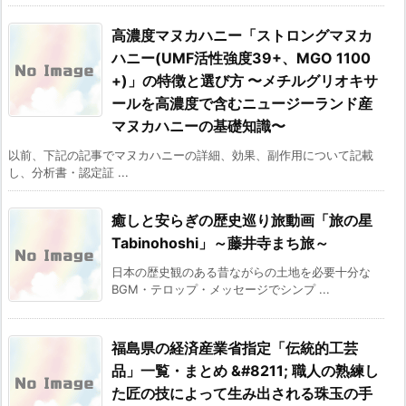
高濃度マヌカハニー「ストロングマヌカ
ハニー(UMF活性強度39+、MGO 1100
+)」の特徴と選び方 〜メチルグリオキサ
ールを高濃度で含むニュージーランド産
マヌカハニーの基礎知識〜
以前、下記の記事でマヌカハニーの詳細、効果、副作用について記載
し、分析書・認定証 ...
癒しと安らぎの歴史巡り旅動画「旅の星
Tabinohoshi」～藤井寺まち旅～
日本の歴史観のある昔ながらの土地を必要十分な
BGM・テロップ・メッセージでシンプ ...
福島県の経済産業省指定「伝統的工芸
品」一覧・まとめ &#8211; 職人の熟練し
た匠の技によって生み出される珠玉の手