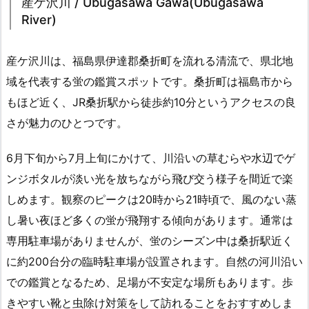
産ケ沢川 / Ubugasawa Gawa(Ubugasawa
River)
産ケ沢川は、福島県伊達郡桑折町を流れる清流で、県北地
域を代表する蛍の鑑賞スポットです。桑折町は福島市から
もほど近く、JR桑折駅から徒歩約10分というアクセスの良
さが魅力のひとつです。
6月下旬から7月上旬にかけて、川沿いの草むらや水辺でゲ
ンジボタルが淡い光を放ちながら飛び交う様子を間近で楽
しめます。観察のピークは20時から21時頃で、風のない蒸
し暑い夜ほど多くの蛍が飛翔する傾向があります。通常は
専用駐車場がありませんが、蛍のシーズン中は桑折駅近く
に約200台分の臨時駐車場が設置されます。自然の河川沿い
での鑑賞となるため、足場が不安定な場所もあります。歩
きやすい靴と虫除け対策をして訪れることをおすすめしま