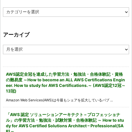
カ
テ
ゴ
リ
ー
アーカイブ
ア
ー
カ
イ
ブ
AWS認定全冠を達成した学習方法・勉強法・合格体験記・資格
の難易度 ～How to become an ALL AWS Certifications Engin
eer. How to study for AWS Certifications.～ (AWS認定12冠～
13冠)
Amazon Web Services(AWS)は今最もシェアを拡大しているパブ ...
「AWS 認定 ソリューションアーキテクト – プロフェッショナ
ル」の学習方法・勉強法・試験対策・合格体験記 ～ How to stu
dy for AWS Certified Solutions Architect – Professional(SA
P)～