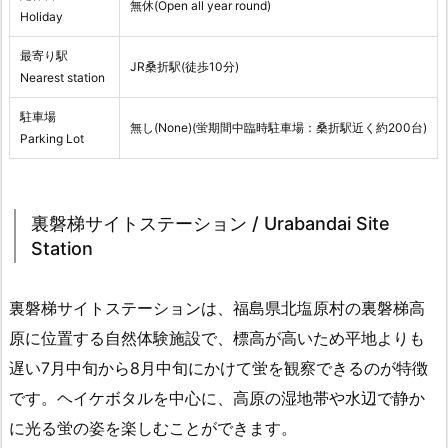
無休(Open all year round)
Holiday
最寄り駅
JR桑折駅(徒歩10分)
Nearest station
駐車場
無し(None)(蛍期間中臨時駐車場：桑折駅近く約200台)
Parking Lot
裏磐梯サイトステーション / Urabandai Site
Station
裏磐梯サイトステーションは、福島県北塩原村の裏磐梯高
原に位置する自然体験施設で、標高が高いため平地よりも
遅い7月中旬から8月中旬にかけて蛍を観察できるのが特徴
です。ヘイケボタルを中心に、高原の湿地帯や水辺で静か
に光る蛍の姿を楽しむことができます。