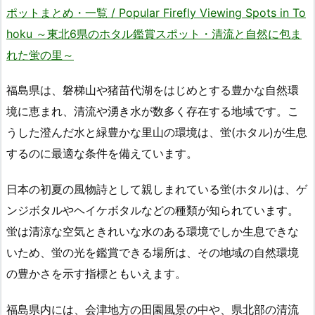
ポットまとめ・一覧 / Popular Firefly Viewing Spots in To
hoku ～東北6県のホタル鑑賞スポット・清流と自然に包ま
れた蛍の里～
福島県は、磐梯山や猪苗代湖をはじめとする豊かな自然環
境に恵まれ、清流や湧き水が数多く存在する地域です。こ
うした澄んだ水と緑豊かな里山の環境は、蛍(ホタル)が生息
するのに最適な条件を備えています。
日本の初夏の風物詩として親しまれている蛍(ホタル)は、ゲ
ンジボタルやヘイケボタルなどの種類が知られています。
蛍は清涼な空気ときれいな水のある環境でしか生息できな
いため、蛍の光を鑑賞できる場所は、その地域の自然環境
の豊かさを示す指標ともいえます。
福島県内には、会津地方の田園風景の中や、県北部の清流