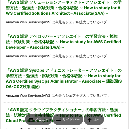
「AWS 認定 ソリューションアーキテクト – アソシエイト」の学
習方法・勉強法・試験対策・合格体験記 ～ How to study for A
WS Certified Solutions Architect – Associate(SAA)～
Amazon Web Services(AWS)は今最もシェアを拡大しているパブ ...
「AWS 認定 デベロッパー – アソシエイト」の学習方法・勉強
法・試験対策・合格体験記 ～ How to study for AWS Certified
Developer – Associate(DVA)～
Amazon Web Services(AWS)は今最もシェアを拡大しているパブ ...
「AWS 認定 SysOps アドミニストレーター – アソシエイト」の
学習方法・勉強法・試験対策・合格体験記 ～ How to study for
AWS Certified SysOps Administrator – Associate～(新試験S
OA-C02対策追記)
Amazon Web Services(AWS)は今最もシェアを拡大しているパブ ...
「AWS 認定 クラウドプラクティショナー」の学習方法・勉強
法・試験対策・合格体験記 ～ How to study for AWS Certified
メニュー
サイドバー
上へ
Cloud Practitioner(CLF)～