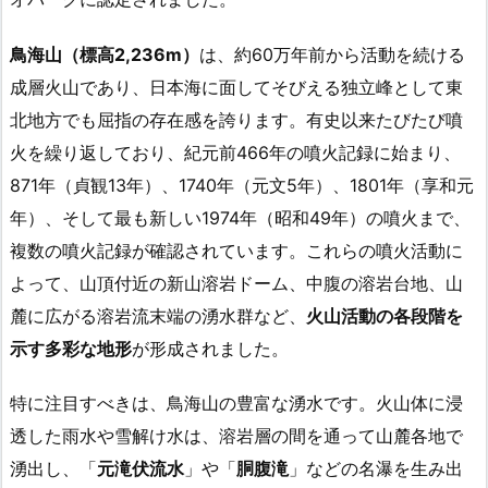
鳥海山（標高2,236m）
は、約60万年前から活動を続ける
成層火山であり、日本海に面してそびえる独立峰として東
北地方でも屈指の存在感を誇ります。有史以来たびたび噴
火を繰り返しており、紀元前466年の噴火記録に始まり、
871年（貞観13年）、1740年（元文5年）、1801年（享和元
年）、そして最も新しい1974年（昭和49年）の噴火まで、
複数の噴火記録が確認されています。これらの噴火活動に
よって、山頂付近の新山溶岩ドーム、中腹の溶岩台地、山
麓に広がる溶岩流末端の湧水群など、
火山活動の各段階を
示す多彩な地形
が形成されました。
特に注目すべきは、鳥海山の豊富な湧水です。火山体に浸
透した雨水や雪解け水は、溶岩層の間を通って山麓各地で
湧出し、「
元滝伏流水
」や「
胴腹滝
」などの名瀑を生み出