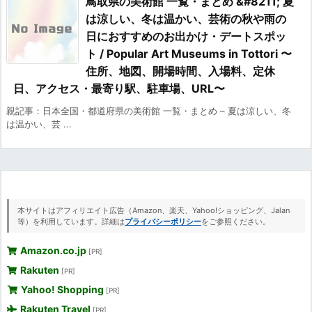
鳥取県の美術館 一覧・まとめ &#8211; 夏
は涼しい、冬は温かい、芸術の秋や雨の
日におすすめのお出かけ・デートスポッ
ト / Popular Art Museums in Tottori 〜
住所、地図、開場時間、入場料、定休
日、アクセス・最寄り駅、駐車場、URL〜
親記事：日本全国・都道府県の美術館 一覧・まとめ – 夏は涼しい、冬
は温かい、芸 ...
本サイトはアフィリエイト広告（Amazon、楽天、Yahoo!ショッピング、Jalan
等）を利用しています。詳細は
プライバシーポリシー
をご参照ください。
Amazon.co.jp
[PR]
Rakuten
[PR]
Yahoo! Shopping
[PR]
Rakuten Travel
[PR]