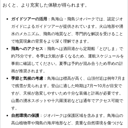
おくと、より充実した体験が得られます。
ガイドツアーの活用
：鳥海山・飛島ジオパークでは、認定ジオ
ガイドによるガイドツアーが提供されています。火山地形や湧
水のメカニズム、飛島の地質など、専門的な解説を受けること
で地質現象の背景をより深く理解できます。
飛島へのアクセス
：飛島へは酒田港から定期船「とびしま」で
約75分です。冬季は欠航が多くなるため、運航スケジュールを
事前に確認してください。夏季は予約が混み合うため早めの計
画が推奨されます。
季節と気候の考慮
：鳥海山は標高が高く、山頂付近は例年7月ま
で残雪が見られます。登山に適した時期は7月〜10月が目安で
すが、天候が急変しやすいため十分な装備と計画が必要です。
山麓の湧水スポットや十六羅漢岩などは通年でアクセス可能で
す。
自然環境の保護
：ジオパークは保護区域を含みます。鳥海山の
高山植物帯や飛島の海岸地形など、貴重な自然環境を傷つけな