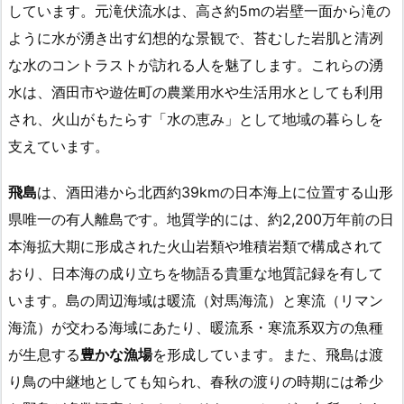
しています。元滝伏流水は、高さ約5mの岩壁一面から滝の
ように水が湧き出す幻想的な景観で、苔むした岩肌と清冽
な水のコントラストが訪れる人を魅了します。これらの湧
水は、酒田市や遊佐町の農業用水や生活用水としても利用
され、火山がもたらす「水の恵み」として地域の暮らしを
支えています。
飛島
は、酒田港から北西約39kmの日本海上に位置する山形
県唯一の有人離島です。地質学的には、約2,200万年前の日
本海拡大期に形成された火山岩類や堆積岩類で構成されて
おり、日本海の成り立ちを物語る貴重な地質記録を有して
います。島の周辺海域は暖流（対馬海流）と寒流（リマン
海流）が交わる海域にあたり、暖流系・寒流系双方の魚種
が生息する
豊かな漁場
を形成しています。また、飛島は渡
り鳥の中継地としても知られ、春秋の渡りの時期には希少