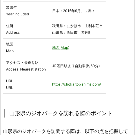
加盟年
日本：2016年9月、世界：−
Year Included
住所
秋田県：にかほ市、由利本荘市
Address
山形県：酒田市、遊佐町
地図
地図(Map)
Map
アクセス・最寄り駅
JR酒田駅より自動車(約50分)
Access, Nearest station
URL
https://chokaitobishima.com/
URL
山形県のジオパークを訪れる際のポイント
山形県のジオパークを訪問する際は、以下の点を把握して