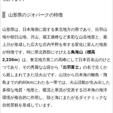
山形県のジオパークの特徴
山形県は、日本海側に面する東北地方の県であり、出羽山
地や朝日山地、月山、蔵王連峰など多彩な山岳地形と、最
上川が形成した広大な庄内平野を有する変化に富んだ地形
が特徴です。特に県北西部にそびえる
鳥海山（標高
2,236m）
は、東北地方第二の高峰にして日本百名山のひと
つであり、その秀麗な山容から
「出羽富士」
の名で古くか
ら親しまれてきた活火山です。山頂から日本海の離島・飛
島までの約60kmにわたる一帯では、火山活動が生み出した
多様な地質・地形と、暖流と寒流が交差する日本海の海洋
環境が複合的に作用し、陸と海にまたがるダイナミックな
自然景観を形成しています。