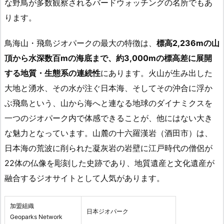
な野鳥が多数観察されるバードウォッチングの名所でもあ
ります。
鳥海山・飛島ジオパークの最大の特徴は、
標高2,236mの山
頂から水深数百mの海底まで、約3,000mの標高差に展開
する地質・生態系の連続性
にあります。火山が生み出した
大地と湧水、その水が注ぐ日本海、そしてその沖合に浮か
ぶ飛島という、山から海へと連なる地球のダイナミクスを
一つのジオパーク内で体感できることが、他にはない大き
な魅力となっています。山麓の十六羅漢岩（酒田市）は、
日本海の荒波に削られた凝灰岩の岩壁に江戸時代の僧侶が
22体の仏像を彫刻した史跡であり、地質遺産と文化遺産が
融合するジオサイトとして人気があります。
加盟組織
日本ジオパーク
Geoparks Network