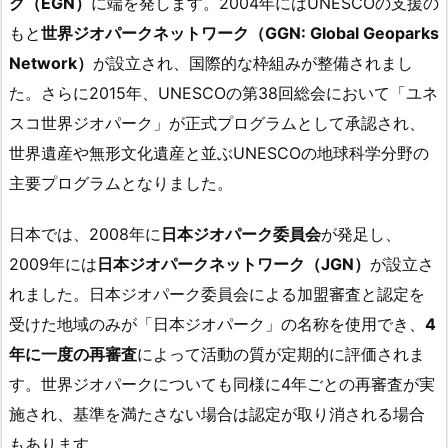
ク（EGN）
に端を発します。2004年にはUNESCOの支援の
もと
世界ジオパークネットワーク（GGN: Global Geoparks
Network）
が設立され、国際的な枠組みが整備されまし
た。さらに2015年、UNESCOの第38回総会において「ユネ
スコ世界ジオパーク」が正式プログラムとして承認され、
世界遺産や無形文化遺産と並ぶUNESCOの地球科学分野の
主要プログラムとなりました。
日本では、2008年に
日本ジオパーク委員会
が発足し、
2009年には
日本ジオパークネットワーク（JGN）
が設立さ
れました。日本ジオパーク委員会による加盟審査と認定を
受けた地域のみが「日本ジオパーク」の名称を使用でき、
4
年に一度の再審査
によって活動の質が定期的に評価されま
す。世界ジオパークについても同様に4年ごとの再審査が実
施され、基準を満たさない場合は認定が取り消される場合
もあります。