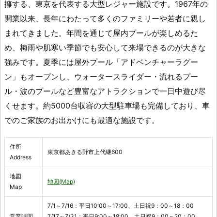
擁する、東京を代表する大型レジャー施設です。1967年の
開業以来、長年にわたって多くのファミリーや若者に親し
まれてきました。年間を通じて屋内プールが楽しめるた
め、梅雨や肌寒い季節でも安心して来場できるのが大きな
強みです。夏季には屋外プール「アドベンチャーラグー
ン」もオープンし、ウォータースライダー・流れるプー
ル・波のプールなど豊富なアトラクションで一日中遊び尽
くせます。約5000台収容の大型駐車場も完備しており、車
でのご家族のお出かけにも最適な施設です。
住所
東京都あきる野市上代継600
Address
地図
地図(Map)
Map
7/1～7/16：平日10:00～17:00、土日祝9：00～18：00
営業時間
7/17～7/31：平日9:00～18:00、土日祝9：00～20：00