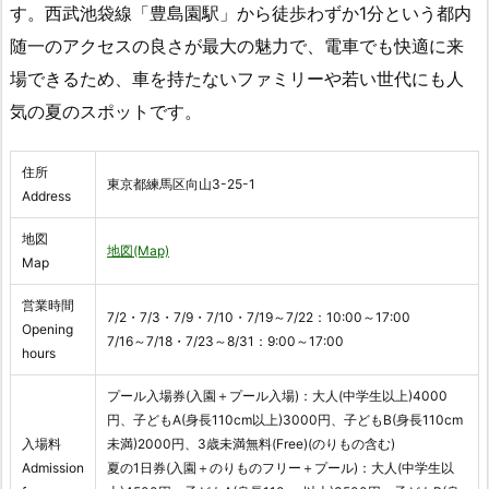
す。西武池袋線「豊島園駅」から徒歩わずか1分という都内
随一のアクセスの良さが最大の魅力で、電車でも快適に来
場できるため、車を持たないファミリーや若い世代にも人
気の夏のスポットです。
住所
東京都練馬区向山3-25-1
Address
地図
地図(Map)
Map
営業時間
7/2・7/3・7/9・7/10・7/19～7/22：10:00～17:00
Opening
7/16～7/18・7/23～8/31：9:00～17:00
hours
プール入場券(入園＋プール入場)：大人(中学生以上)4000
円、子どもA(身長110cm以上)3000円、子どもB(身長110cm
入場料
未満)2000円、3歳未満無料(Free)(のりもの含む)
Admission
夏の1日券(入園＋のりものフリー＋プール)：大人(中学生以