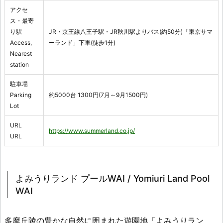
アクセ
ス・最寄
り駅
JR・京王線八王子駅・JR秋川駅よりバス(約50分)「東京サマ
Access,
ーランド」下車(徒歩1分)
Nearest
station
駐車場
Parking
約5000台 1300円(7月～9月1500円)
Lot
URL
https://www.summerland.co.jp/
URL
よみうりランド プールWAI / Yomiuri Land Pool
WAI
多摩丘陵の豊かな自然に囲まれた遊園地「よみうりラン