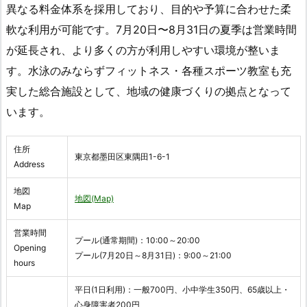
異なる料金体系を採用しており、目的や予算に合わせた柔
軟な利用が可能です。7月20日〜8月31日の夏季は営業時間
が延長され、より多くの方が利用しやすい環境が整いま
す。水泳のみならずフィットネス・各種スポーツ教室も充
実した総合施設として、地域の健康づくりの拠点となって
います。
住所
東京都墨田区東隅田1-6-1
Address
地図
地図(Map)
Map
営業時間
プール(通常期間)：10:00～20:00
Opening
プール(7月20日～8月31日)：9:00～21:00
hours
平日(1日利用)：一般700円、小中学生350円、65歳以上・
心身障害者200円