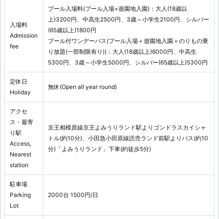
プール入場料(プール入場+遊園地入園)：大人(18歳以
上)3200円、中高生2500円、3歳～小学生2100円、シルバー
入場料
(65歳以上)1800円
Admission
プール付ワンデーパス(プール入場＋遊園地入園＋のりもの乗
fee
り放題(一部制限有り))：大人(18歳以上)6000円、中高生
5300円、3歳～小学生5000円、シルバー(65歳以上)5300円
定休日
無休(Open all year round)
Holiday
アクセ
ス・最寄
京王相模原線京王よみうりランド駅よりゴンドラスカイシャ
り駅
トル(約10分)、小田急小田原線読売ランド前駅よりバス(約10
Access,
分)「よみうりランド」下車(約徒歩5分)
Nearest
station
駐車場
Parking
2000台 1500円/日
Lot