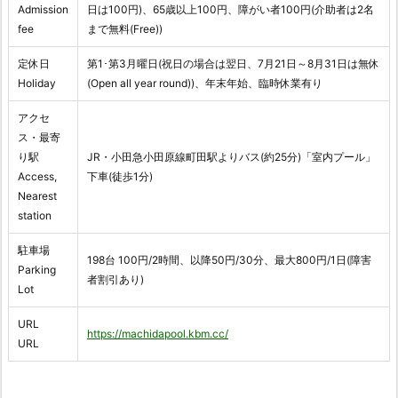
Admission
日は100円)、65歳以上100円、障がい者100円(介助者は2名
fee
まで無料(Free))
定休日
第1･第3月曜日(祝日の場合は翌日、7月21日～8月31日は無休
Holiday
(Open all year round))、年末年始、臨時休業有り
アクセ
ス・最寄
り駅
JR・小田急小田原線町田駅よりバス(約25分)「室内プール」
Access,
下車(徒歩1分)
Nearest
station
駐車場
198台 100円/2時間、以降50円/30分、最大800円/1日(障害
Parking
者割引あり)
Lot
URL
https://machidapool.kbm.cc/
URL