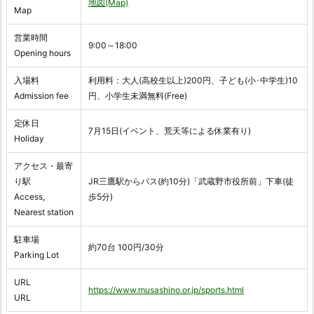
地図(Map)
Map
営業時間
9:00～18:00
Opening hours
入場料
利用料：大人(高校生以上)200円、子ども(小･中学生)10
Admission fee
円、小学生未満無料(Free)
定休日
7月15日(イベント、荒天等による休業有り)
Holiday
アクセス・最寄
り駅
JR三鷹駅からバス(約10分)「武蔵野市役所前」下車(徒
Access,
歩5分)
Nearest station
駐車場
約70台 100円/30分
Parking Lot
URL
https://www.musashino.or.jp/sports.html
URL