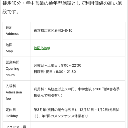
徒歩10分・年中営業の通年型施設として利用価値の高い施
設です。
住所
東京都江東区辰巳2-8-10
Address
地図
地図(Map)
Map
営業時間
月曜日～土曜日：9:00～22:30
Opening
日曜日･祝日：9:00～21:30
hours
入場料
利用料：高校生以上600円、中学生以下260円(障害者手
Admission
帳提示で割引有り)
fee
定休日
第3月曜(祝日の場合は翌日)、12月31日～1月2日(元日除
Holiday
く)、年2回のメンテナンス休業有り
アクセス・最