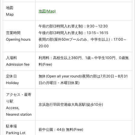
地図
地図(Map)
Map
午前の部(3時間入れ替え制)：9:30～12:30
営業時間
午後の部(3時間入れ替え制)：13:15～16:15
Opening hours
夜間の部(屋外50mプールのみ、中学生以上)：17:00～
20:00
入場料
利用料：高校生以上360円、1歳～中学生100円、0歳無
Admission fee
料(Free)
定休日
無休(Open all year round)(夜間の部は7月20日～8月31
Holiday
日の月曜日・木曜日休業)
アクセス・最寄
り駅
京浜急行羽田空港線大鳥居駅(徒歩10分)
Access,
Nearest station
駐車場
萩中公園：44台 無料(Free)
Parking Lot