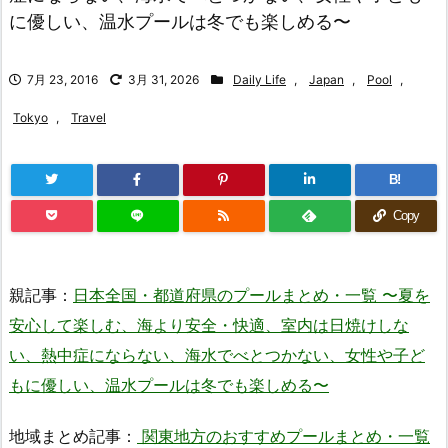
に優しい、温水プールは冬でも楽しめる〜
7月 23, 2016
3月 31, 2026
Daily Life
,
Japan
,
Pool
,
Tokyo
,
Travel
B!
Copy
親記事：
日本全国・都道府県のプールまとめ・一覧 〜夏を
安心して楽しむ、海より安全・快適、室内は日焼けしな
い、熱中症にならない、海水でべとつかない、女性や子ど
もに優しい、温水プールは冬でも楽しめる〜
地域まとめ記事：
関東地方のおすすめプールまとめ・一覧