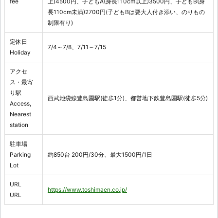
fee
上)4500円、子どもA(身長110cm以上)3500円、子どもB(身
長110cm未満)2700円(子どもBは要大人付き添い、のりもの
制限有り)
定休日
7/4～7/8、7/11～7/15
Holiday
アクセ
ス・最寄
り駅
西武池袋線豊島園駅(徒歩1分)、都営地下鉄豊島園駅(徒歩5分)
Access,
Nearest
station
駐車場
Parking
約850台 200円/30分、最大1500円/1日
Lot
URL
https://www.toshimaen.co.jp/
URL