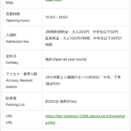
Map
営業時間
10:00～18:00
Opening hours
2時間利用料金：大人200円、中学生以下50円
入場料
延長料金：大人100円/1時間、中学生以下30円/1
Admission fee
時間
定休日
無休(Open all year round)
Holiday
アクセス・最寄り駅
JR小作駅より藤橋行きバス(約5分)「今寺」下車
Access, Nearest
(徒歩5分)
station
駐車場
約200台 無料(Free)
Parking Lot
URL
https://fep-omepool-0294.sakura.ne.jp/higasihar
URL
a.html