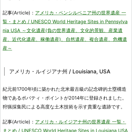
記事(Article)：
アメリカ・ペンシルベニア州の世界遺産 一
覧・まとめ / UNESCO World Heritage Sites in Pennsylva
nia USA ～文化遺産(負の世界遺産、文化的景観、産業遺
産、近代化遺産、稼働遺産)、自然遺産、複合遺産、危機遺
産～
アメリカ・ルイジアナ州 / Louisiana, USA
紀元前1700年頃に築かれた北米最古級の記念碑的土塁構造
物であるポバティ・ポイントが2014年に登録されました。
狩猟採集民による高度な土木技術を示す貴重な遺跡です。
記事(Article)：
アメリカ・ルイジアナ州の世界遺産 一覧・
まとめ / UNESCO World Heritage Sites in Louisiana USA