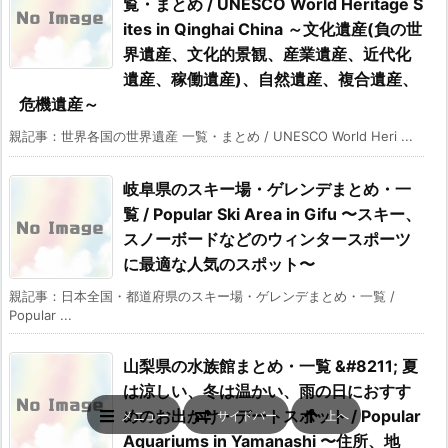
覧・まとめ / UNESCO World Heritage S
ites in Qinghai China ～文化遺産(負の世
界遺産、文化的景観、産業遺産、近代化
遺産、稼働遺産)、自然遺産、複合遺産、
危機遺産～
親記事：世界各国の世界遺産 一覧・まとめ / UNESCO World Heri ...
岐阜県のスキー場・ゲレンデまとめ・一
覧 / Popular Ski Area in Gifu 〜スキー、
スノーボードなどのウィンタースポーツ
に最適な人気のスポット〜
親記事：日本全国・都道府県のスキー場・ゲレンデまとめ・一覧 /
Popular ...
山梨県の水族館まとめ・一覧 &#8211; 夏
は涼しい、冬は温かい、雨の日におすす
めのお出かけ・デートスポット / Popular
メニュー
サイドバー
上へ
Aquariums in Yamanashi 〜住所、地