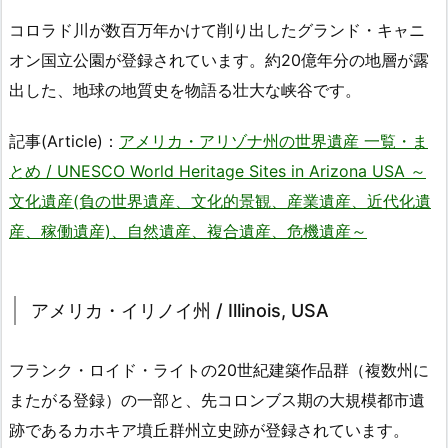
コロラド川が数百万年かけて削り出したグランド・キャニ
オン国立公園が登録されています。約20億年分の地層が露
出した、地球の地質史を物語る壮大な峡谷です。
記事(Article)：
アメリカ・アリゾナ州の世界遺産 一覧・ま
とめ / UNESCO World Heritage Sites in Arizona USA ～
文化遺産(負の世界遺産、文化的景観、産業遺産、近代化遺
産、稼働遺産)、自然遺産、複合遺産、危機遺産～
アメリカ・イリノイ州 / Illinois, USA
フランク・ロイド・ライトの20世紀建築作品群（複数州に
またがる登録）の一部と、先コロンブス期の大規模都市遺
跡であるカホキア墳丘群州立史跡が登録されています。