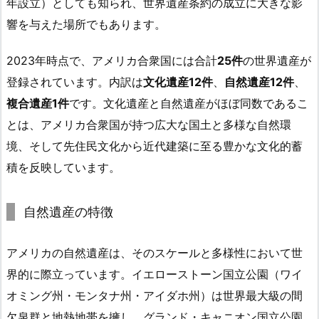
年設立）としても知られ、世界遺産条約の成立に大きな影
響を与えた場所でもあります。
2023年時点で、アメリカ合衆国には合計
25件
の世界遺産が
登録されています。内訳は
文化遺産12件
、
自然遺産12件
、
複合遺産1件
です。文化遺産と自然遺産がほぼ同数であるこ
とは、アメリカ合衆国が持つ広大な国土と多様な自然環
境、そして先住民文化から近代建築に至る豊かな文化的蓄
積を反映しています。
自然遺産の特徴
アメリカの自然遺産は、そのスケールと多様性において世
界的に際立っています。イエローストーン国立公園（ワイ
オミング州・モンタナ州・アイダホ州）は世界最大級の間
欠泉群と地熱地帯を擁し、グランド・キャニオン国立公園