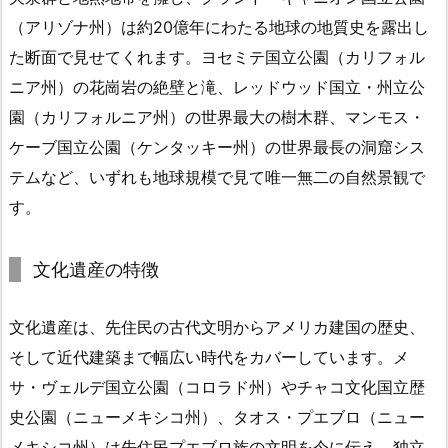
（アリゾナ州）は約20億年にわたる地球の地質史を露出し
た断面で見せてくれます。ヨセミテ国立公園（カリフォル
ニア州）の花崗岩の絶壁と滝、レッドウッド国立・州立公
園（カリフォルニア州）の世界最大の樹木群、マンモス・
ケーブ国立公園（ケンタッキー州）の世界最長の洞窟シス
テムなど、いずれも地球規模で見て唯一無二の自然景観で
す。
文化遺産の特徴
文化遺産は、先住民の古代文明からアメリカ建国の歴史、
そして近代建築まで幅広い時代をカバーしています。メ
サ・ヴェルデ国立公園（コロラド州）やチャコ文化国立歴
史公園（ニューメキシコ州）、タオス・プエブロ（ニュー
メキシコ州）は先住民プエブロ族の文明を今に伝え、独立