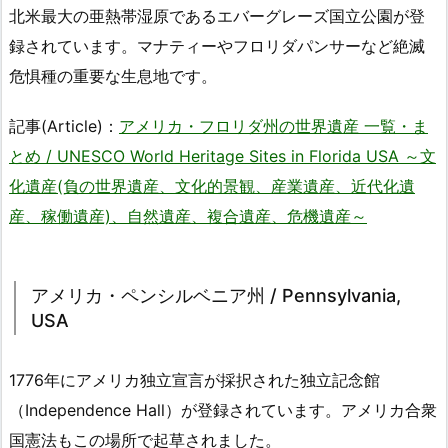
北米最大の亜熱帯湿原であるエバーグレーズ国立公園が登
録されています。マナティーやフロリダパンサーなど絶滅
危惧種の重要な生息地です。
記事(Article)：
アメリカ・フロリダ州の世界遺産 一覧・ま
とめ / UNESCO World Heritage Sites in Florida USA ～文
化遺産(負の世界遺産、文化的景観、産業遺産、近代化遺
産、稼働遺産)、自然遺産、複合遺産、危機遺産～
アメリカ・ペンシルベニア州 / Pennsylvania,
USA
1776年にアメリカ独立宣言が採択された独立記念館
（Independence Hall）が登録されています。アメリカ合衆
国憲法もこの場所で起草されました。