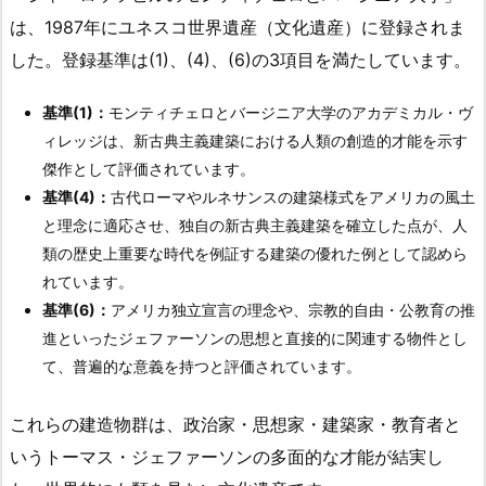
は、1987年にユネスコ世界遺産（文化遺産）に登録されま
した。登録基準は(1)、(4)、(6)の3項目を満たしています。
基準(1)：
モンティチェロとバージニア大学のアカデミカル・ヴ
ィレッジは、新古典主義建築における人類の創造的才能を示す
傑作として評価されています。
基準(4)：
古代ローマやルネサンスの建築様式をアメリカの風土
と理念に適応させ、独自の新古典主義建築を確立した点が、人
類の歴史上重要な時代を例証する建築の優れた例として認めら
れています。
基準(6)：
アメリカ独立宣言の理念や、宗教的自由・公教育の推
進といったジェファーソンの思想と直接的に関連する物件とし
て、普遍的な意義を持つと評価されています。
これらの建造物群は、政治家・思想家・建築家・教育者と
いうトーマス・ジェファーソンの多面的な才能が結実し