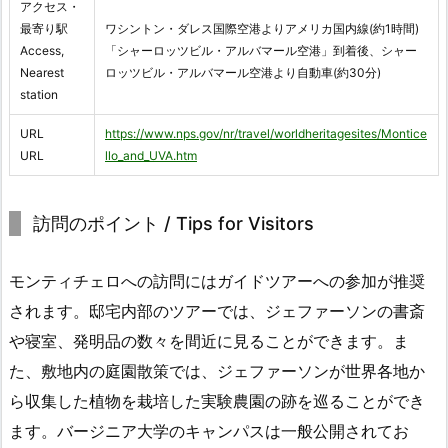
アクセス・
最寄り駅
ワシントン・ダレス国際空港よりアメリカ国内線(約1時間)
Access,
「シャーロッツビル・アルバマール空港」到着後、シャー
Nearest
ロッツビル・アルバマール空港より自動車(約30分)
station
URL
https://www.nps.gov/nr/travel/worldheritagesites/Montice
URL
llo_and_UVA.htm
訪問のポイント / Tips for Visitors
モンティチェロへの訪問にはガイドツアーへの参加が推奨
されます。邸宅内部のツアーでは、ジェファーソンの書斎
や寝室、発明品の数々を間近に見ることができます。ま
た、敷地内の庭園散策では、ジェファーソンが世界各地か
ら収集した植物を栽培した実験農園の跡を巡ることができ
ます。バージニア大学のキャンパスは一般公開されてお