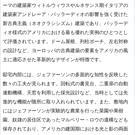
ーマの建築家ウィトルウィウスやルネサンス期イタリアの
建築家アンドレーア・パッラーディオの影響を強く受けた
新古典主義（ネオクラシシズム）建築であり、パッラーデ
ィオ様式のアメリカにおける最も優れた実例のひとつとし
て評価されています。ドーム屋根、列柱ポーチ、左右対称
の設計など、ヨーロッパの古典建築の要素をアメリカの風
土に適応させた革新的なデザインが特徴です。
邸宅内部には、ジェファーソンの多面的な知性を反映した
数々の工夫が見られます。回転式の書見台、二重扉の自動
連動機構、天窓を利用した採光設計など、当時としては先
進的な機能が随所に取り入れられています。また、敷地内
にはジェファーソンが実験的な農業を行った菜園や果樹
園、奴隷の居住区であったマルベリー・ロウの遺構なども
保存されており、アメリカの建国期における光と影の両面