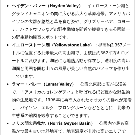
ヘイデン・バレー（Hayden Valley）
：イエローストーン湖と
グランドキャニオンの間に広がる広大な草原地帯。アメリカバ
イソンの大群が悠然と草を食む姿や、グリズリーベア、コヨー
テ、ハクトウワシなどの野生動物を間近で観察できる公園随一
の野生動物観察スポットです。
イエローストーン湖（Yellowstone Lake）
：標高約2,357メー
トルに位置する北米最大の高山湖で、面積は約352平方キロメ
ートルに及びます。湖底にも地熱活動が存在し、透明度の高い
湖面と周囲を囲む山々の風景が美しい自然のパノラマを作り出
しています。
ラマー・バレー（Lamar Valley）
：公園北東部に広がる渓谷
で、「アメリカのセレンゲティ」と呼ばれるほど豊かな野生動
物の生息地です。1995年に再導入されたオオカミの群れが定着
し、バイソン、エルク、プロングホーンなどとともに、北米の
生態系の縮図を観察することができます。
ノリス間欠泉盆地（Norris Geyser Basin）
：公園内で最も高
温かつ最も古い地熱地帯で、地表温度が非常に高いエリアで