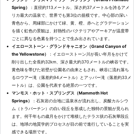
Spring）
：直径約113メートル、深さ約37メートルを誇るアメ
リカ最大の温泉で、世界でも第3位の規模です。中心部の深い
青色から、周縁部にかけて緑、黄、橙、赤へとグラデーション
を描く虹色の景観は、好熱性のバクテリアやアーキアが温度帯
ごとに異なる色素を持つことで生み出されています。
イエローストーン・グランドキャニオン（Grand Canyon of
the Yellowstone）
：イエローストーン川が長い年月をかけて
削り出した全長約32km、深さ最大約370メートルの峡谷です。
黄色味を帯びた岩壁が公園名の由来ともされ、峡谷に流れ落ち
るロウアー滝（落差約94メートル）とアッパー滝（落差約33メ
ートル）は、公園を代表する絶景の一つです。
マンモス・ホット・スプリングス（Mammoth Hot
Springs）
：石灰岩の台地に温泉水が流れ出し、炭酸カルシウ
ム（トラバーチン）の白い段丘を形成した独特の景観が見られ
ます。何千年もの歳月をかけて堆積したテラス状の石灰華段丘
は、地球の地質学的プロセスが目の前で進行していることを実
感できる場所です。