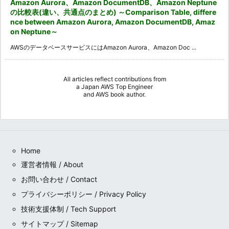
Amazon Aurora、Amazon DocumentDB、Amazon Neptune
の比較表(違い、共通点のまとめ) ～Comparison Table, differe
nce between Amazon Aurora, Amazon DocumentDB, Amaz
on Neptune～
AWSのデータベースサービスにはAmazon Aurora、Amazon Doc ...
All articles reflect contributions from
a
Japan AWS Top Engineer
and
AWS book author
.
Home
運営者情報 / About
お問い合わせ / Contact
プライバシーポリシー / Privacy Policy
技術支援体制 / Tech Support
サイトマップ / Sitemap