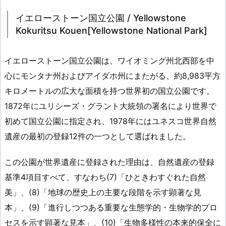
イエローストーン国立公園 / Yellowstone
Kokuritsu Kouen[Yellowstone National Park]
イエローストーン国立公園は、ワイオミング州北西部を中
心にモンタナ州およびアイダホ州にまたがる、約8,983平方
キロメートルの広大な面積を持つ世界初の国立公園です。
1872年にユリシーズ・グラント大統領の署名により世界で
初めて国立公園に指定され、1978年にはユネスコ世界自然
遺産の最初の登録12件の一つとして選ばれました。
この公園が世界遺産に登録された理由は、自然遺産の登録
基準4項目すべて、すなわち(7)「ひときわすぐれた自然
美」、(8)「地球の歴史上の主要な段階を示す顕著な見
本」、(9)「進行しつつある重要な生態学的・生物学的プロ
セスを示す顕著な見本」、(10)「生物多様性の本来的保全に