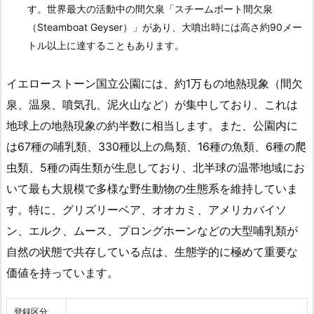
す。世界最大の活動中の間欠泉「スチームボート間欠泉
（Steamboat Geyser）」があり、大噴出時には高さ約90メー
トル以上に達することもあります。
イエローストーン国立公園には、約1万もの地熱現象（間欠
泉、温泉、噴気孔、泥火山など）が集中しており、これは
地球上の地熱現象の約半数に相当します。また、公園内に
は67種の哺乳類、330種以上の鳥類、16種の魚類、6種の爬
虫類、5種の両生類が生息しており、北半球の温帯地域にお
いて最も大規模で多様な野生動物の生態系を維持していま
す。特に、グリズリーベア、オオカミ、アメリカバイソ
ン、エルク、ムース、プロングホーンなどの大型哺乳類が
自然の状態で共存している点は、生態学的に極めて重要な
価値を持っています。
登録区分