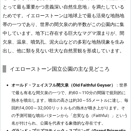
とって最も重要かつ意義深い自然生息地」を満たしている
ためです。イエローストーンは地球上で最も活発な地熱地
帯の一つであり、世界の間欠泉の約半数がこの公園内に集
中しています。地下に存在する巨大なマグマ溜まりが、間
欠泉、温泉、噴気孔、泥火山などの多彩な地熱現象を生み
出し、他に類を見ない壮大な自然景観を形成しています。
イエローストーン国立公園の主な見どころ
オールド・フェイスフル間欠泉（Old Faithful Geyser）
：世界
で最も有名な間欠泉の一つで、約60～110分の間隔で規則的に
熱水を噴出します。噴出の高さは約30～55メートルに達し、毎
回約14,000～32,000リットルもの熱水が噴き上がります。そ
の予測可能な噴出パターンから「忠実なる（Faithful）」という
名が付けられ、公園を代表する象徴的な存在です。
グランド・プリズマティック・スプリング（Grand Prismatic