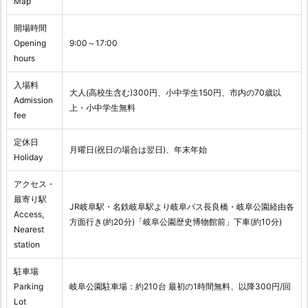
Map
開場時間
Opening
9:00～17:00
hours
入場料
大人(高校生含む)300円、小中学生150円、市内の70歳以
Admission
上・小中学生無料
fee
定休日
月曜日(祝日の場合は翌日)、年末年始
Holiday
アクセス・
最寄り駅
JR岐阜駅・名鉄岐阜駅より岐阜バス長良橋・岐阜公園経由各
Access,
方面行き(約20分)「岐阜公園歴史博物館前」下車(約10分)
Nearest
station
駐車場
Parking
岐阜公園駐車場：約210台 最初の1時間無料、以降300円/回
Lot