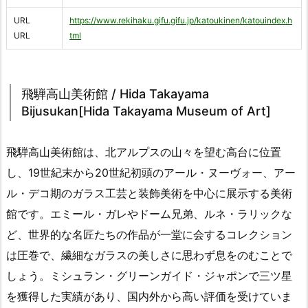
URL
https://www.rekihaku.gifu.gifu.jp/katoukinen/katouindex.h
URL
tml
飛騨高山美術館 / Hida Takayama
Bijusukan[Hida Takayama Museum of Art]
飛騨高山美術館は、北アルプスの山々を望む高台に位置
し、19世紀末から20世紀初頭のアール・ヌーヴォー、アー
ル・デコ期のガラス工芸と装飾美術を中心に展示する美術
館です。エミール・ガレやドーム兄弟、ルネ・ラリックな
ど、世界的な名匠たちの作品が一堂に会するコレクション
は圧巻で、繊細なガラスの美しさに思わず息をのむことで
しょう。ミシュラン・グリーンガイド・ジャポンで三ツ星
を獲得した実績があり、国内外から高い評価を受けていま