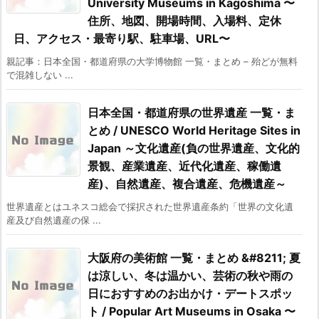
University Museums in Kagoshima 〜
住所、地図、開場時間、入場料、定休
日、アクセス・最寄り駅、駐車場、URL〜
親記事：日本全国・都道府県の大学博物館 一覧・まとめ – 殆どが無料
で混雑しない ...
日本全国・都道府県の世界遺産 一覧・ま
とめ / UNESCO World Heritage Sites in
Japan ～文化遺産(負の世界遺産、文化的
景観、産業遺産、近代化遺産、稼働遺
産)、自然遺産、複合遺産、危機遺産～
世界遺産とはユネスコ総会で採択された世界遺産条約「世界の文化遺
産及び自然遺産の保 ...
大阪府の美術館 一覧・まとめ &#8211; 夏
は涼しい、冬は温かい、芸術の秋や雨の
日におすすめのお出かけ・デートスポッ
ト / Popular Art Museums in Osaka 〜