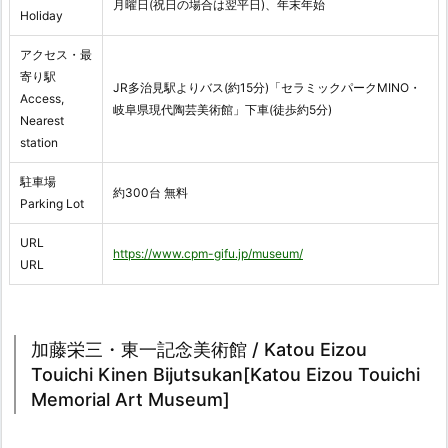
月曜日(祝日の場合は翌平日)、年末年始
Holiday
アクセス・最
寄り駅
JR多治見駅よりバス(約15分)「セラミックパークMINO・
Access,
岐阜県現代陶芸美術館」下車(徒歩約5分)
Nearest
station
駐車場
約300台 無料
Parking Lot
URL
https://www.cpm-gifu.jp/museum/
URL
加藤栄三・東一記念美術館 / Katou Eizou
Touichi Kinen Bijutsukan[Katou Eizou Touichi
Memorial Art Museum]