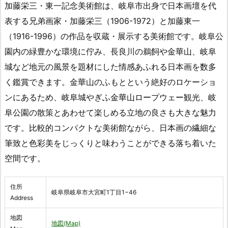
加藤栄三・東一記念美術館は、岐阜市出身で日本画壇を代
表する兄弟画家・加藤栄三（1906-1972）と加藤東一
（1916-1996）の作品を収蔵・展示する美術館です。岐阜公
園内の緑豊かな環境に佇み、長良川の鵜飼や金華山、岐阜
城など地元の風景を題材にした情感あふれる日本画を数多
く鑑賞できます。金華山のふもとという絶好のロケーショ
ンにあるため、岐阜城やぎふ金華山ロープウェー観光、岐
阜公園の散策とあわせて楽しめる立地の良さも大きな魅力
です。比較的コンパクトな美術館ながら、日本画の繊細な
筆致と色彩美をじっくりと味わうことができる落ち着いた
空間です。
住所
岐阜県岐阜市大宮町1丁目1−46
Address
地図
地図(Map)