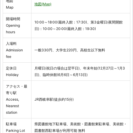
地図
地図(Map)
Map
開場時間
10:00～18:00(最終入館：17:30)、第3金曜日(夜間開館
Opening
日)：10:00～20:00(最終入館：19:30)
hours
入場料
Admission
一般330円、大学生220円、高校生以下無料
fee
定休日
月曜日(祝日の場合は翌平日)、年末年始(12月27日～1月3
Holiday
日)、臨時休館(6月6日～6月13日)
アクセス・最
寄り駅
Access,
JR西岐阜駅(徒歩約15分)
Nearest
station
駐車場
県図書館地下駐車場、美術館・図書館東駐車場、美術館・
Parking Lot
図書館西駐車場が利用可能 無料