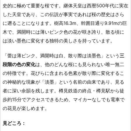
史的に極めて重要な桜です。継体天皇は西暦500年代に実在
した天皇であり、この伝説が事実であれば桜の歴史はさら
に遡ることになります。樹高16.3m、幹囲目通り9.91mの巨
木で、満開時には薄いピンク色の花が咲き誇り、散る頃に
は淡い墨色に変化する独特の美しさを持っています。
「蕾は薄ピンク、満開時は白、散り際は淡墨色」という
三
段階の色の変化
は、他のどんな桜にも見られない唯一無二
の特徴です。花びらに含まれる色素が散り際に変化するこ
の神秘的な現象が「淡墨」という名前の由来であり、見る
者に深い余韻を残します。樽見鉄道の終点・樽見駅から徒
歩約15分でアクセスできるため、マイカーなしでも電車で
の花見が楽しめます。
見どころ：