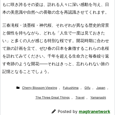
もに咲き誇るその姿は、訪れる人々に深い感動を与え、日
本の美意識や自然への畏敬の念を再認識させてくれます。
三春滝桜・淡墨桜・神代桜、それぞれが異なる歴史的背景
と個性を持ちながら、どれも「人生で一度は見ておきた
い」と多くの人が感じる特別な桜です。開花時期に合わせ
て旅の計画を立て、ぜひ春の日本を象徴するこれらの名桜
を訪れてみてください。千年を超える生命力と毎春繰り返
す奇跡のような開花——それはきっと、忘れられない旅の
記憶となることでしょう。
Cherry Blossom Viewing
,
Fukushima
,
Gifu
,
Japan
,
The Three Great Things
,
Travel
,
Yamanashi
Posted by
magtranetwork