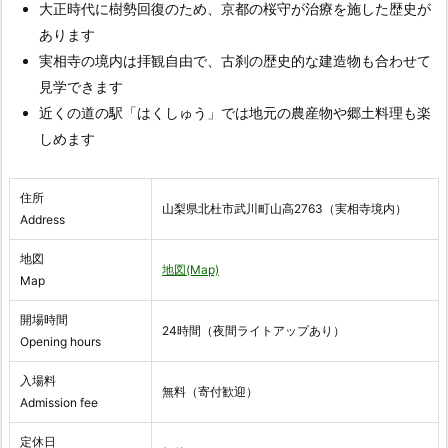
大正時代に樹勢回復のため、京都の桜守が治療を施した歴史が
あります
実相寺の境内は拝観自由で、古刹の歴史的な建造物も合わせて
見学できます
近くの道の駅「はくしゅう」では地元の農産物や郷土料理も楽
しめます
住所
山梨県北杜市武川町山高2763（実相寺境内）
Address
地図
地図(Map)
Map
開場時間
24時間（夜間ライトアップあり）
Opening hours
入場料
無料（寄付歓迎）
Admission fee
定休日