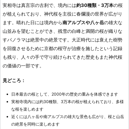
実相寺は真言宗の古刹で、境内には
約30種類・3万本
の桜
が植えられており、神代桜を主役に春爛漫の世界が広がり
ます。晴れた日には境内から
南アルプスや八ヶ岳
の雄大な
山並みを望むことができ、残雪の白峰と満開の桜が織りな
すパノラマは絶景中の絶景です。大正時代には衰えた樹勢
を回復させるために京都の桜守が治療を施したという記録
も残り、人々の手で守り続けられてきた歴史もまた神代桜
の価値の一部です。
見どころ：
日本最古の桜として、2000年の歴史の重みを体感できます
実相寺境内には約30種類、3万本の桜が植えられており、多様
な桜を楽しめます
近くには八ヶ岳や南アルプスの雄大な景色も広がり、桜と山岳
の絶景を同時に楽しめます