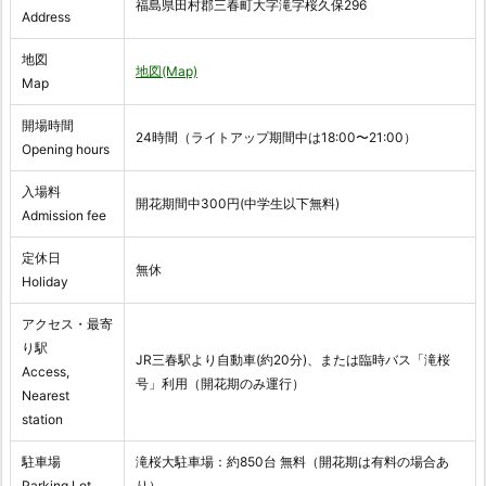
福島県田村郡三春町大字滝字桜久保296
Address
地図
地図(Map)
Map
開場時間
24時間（ライトアップ期間中は18:00〜21:00）
Opening hours
入場料
開花期間中300円(中学生以下無料)
Admission fee
定休日
無休
Holiday
アクセス・最寄
り駅
JR三春駅より自動車(約20分)、または臨時バス「滝桜
Access,
号」利用（開花期のみ運行）
Nearest
station
駐車場
滝桜大駐車場：約850台 無料（開花期は有料の場合あ
Parking Lot
り）