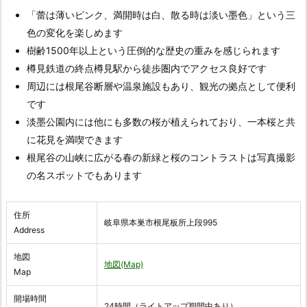
「蕾は薄いピンク、満開時は白、散る時は淡い墨色」という三
色の変化を楽しめます
樹齢1500年以上という圧倒的な歴史の重みを感じられます
樽見鉄道の終点樽見駅から徒歩圏内でアクセス良好です
周辺には根尾谷断層や温泉施設もあり、観光の拠点として便利
です
淡墨公園内には他にも多数の桜が植えられており、一本桜と共
に花見を満喫できます
根尾谷の山峡に広がる春の新緑と桜のコントラストは写真撮影
の名スポットでもあります
住所
岐阜県本巣市根尾板所上段995
Address
地図
地図(Map)
Map
開場時間
24時間（ライトアップ期間中あり）