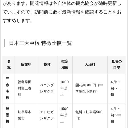
があります。開花情報は各自治体の観光協会が随時更新し
ていますので、訪問前に必ず最新情報を確認することをお
すすめします。
日本三大巨桜 特徴比較一覧
名
推定
見頃の
所在地
樹種
入場料
称
樹齢
目安
三
福島県田
1000
4月中
春
ベニシダ
開花期300円（中
村郡三春
年以
旬〜下
滝
レザクラ
学生以下無料）
町
上
旬
桜
淡
1500
4月上
岐阜県本
エドヒガ
無料（駐車場500
墨
年以
旬〜中
巣市
ンザクラ
円）
桜
上
旬