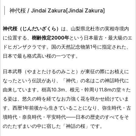
神代桜 / Jindai Zakura[Jindai Zakura]
神代桜（じんだいざくら）
は、山梨県北杜市の実相寺境内
に位置する、
樹齢推定2000年
という日本最古・最大級のエ
ドヒガンザクラです。国の天然記念物第1号に指定された、
日本で最も格式高い桜の一つです。
日本武尊（やまとたけるのみこと）が東征の際にお植えに
なったという伝説があり、「神代」の名はこの神話時代に
由来しています。樹高10.3m、根元・幹周り11.8mの堂々た
る姿は、悠久の時を経てなお力強く花を咲かせ続けていま
す。西暦1年前後から生きていることになり、弥生時代・古
墳時代・奈良時代・平安時代——日本の歴史のすべてをそ
のたたずまいの中に宿した「神話の桜」です。