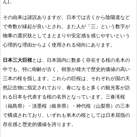
ん)。
その由来は諸説ありますが、日本では古くから陰陽道など
で奇数が縁起が良いとされ、また人が「三」という数字が
物事の選択肢としてまとまりや安定感を感じやすいという
心理的な理由からよく使用される傾向にあります。
日本三大巨桜
とは、日本国内に数多く存在する桜の名木の
中でも、特に樹齢が古く、樹形が雄大で歴史的価値の高い
三本の桜を指します。これらの巨桜は、それぞれが国の天
然記念物に指定されており、春になると多くの観光客が訪
れる日本を代表する桜の名所となっています。三春滝桜
（福島県）・淡墨桜（岐阜県）・神代桜（山梨県）の三本
で構成されており、いずれも単木の桜としては日本屈指の
存在感と歴史的価値を誇ります。