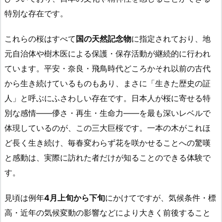
特別な存在です。
これらの桜はすべて
国の天然記念物
に指定されており、地
元自治体や樹木医による保護・保存活動が継続的に行われ
ています。平安・奈良・飛鳥時代どころかそれ以前の古代
から生き続けているものもあり、まさに「生きた歴史の証
人」と呼ぶにふさわしい存在です。日本人が桜に寄せる特
別な感情——儚さ・再生・生命力——を最も深いレベルで
体現しているのが、この三大巨桜です。一本の木がこれほ
ど長く生き続け、毎春変わらず花を咲かせることへの驚嘆
と感動は、実際に訪れた者だけが知ることのできる体験で
す。
見頃は例年
4月上旬から下旬
にかけてですが、気候条件・標
高・近年の気候変動の影響などにより大きく前後すること