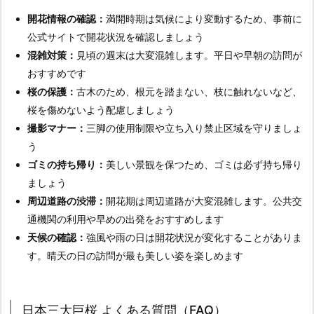
開花情報の確認：
満開時期は気候により変動するため、事前に
公式サイトで開花状況を確認しましょう
混雑対策：
見頃の週末は大変混雑します。平日や早朝の訪問が
おすすめです
桜の保護：
古木のため、根元を踏まない、枝に触れないなど、
桜を傷めないよう配慮しましょう
撮影マナー：
三脚の使用制限や立ち入り禁止区域を守りましょ
う
ゴミの持ち帰り：
美しい景観を保つため、ゴミは必ず持ち帰り
ましょう
周辺道路の渋滞：
開花期は周辺道路が大変混雑します。公共交
通機関の利用や早めの出発をおすすめします
天候の確認：
強風や雨の日は開花状況が変化することがありま
す。晴天の日の訪問が最も美しい姿を楽しめます
日本三大巨桜 よくある質問（FAQ）