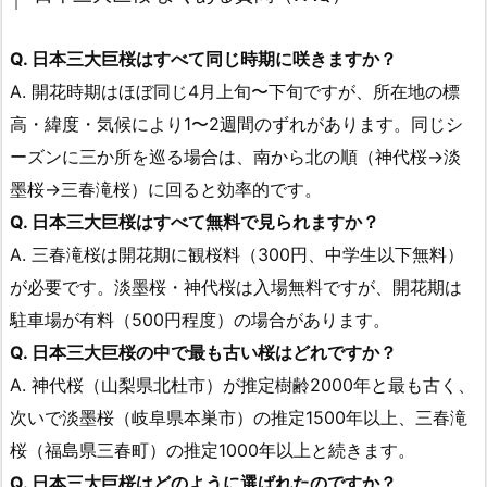
Q. 日本三大巨桜はすべて同じ時期に咲きますか？
A. 開花時期はほぼ同じ4月上旬〜下旬ですが、所在地の標
高・緯度・気候により1〜2週間のずれがあります。同じシ
ーズンに三か所を巡る場合は、南から北の順（神代桜→淡
墨桜→三春滝桜）に回ると効率的です。
Q. 日本三大巨桜はすべて無料で見られますか？
A. 三春滝桜は開花期に観桜料（300円、中学生以下無料）
が必要です。淡墨桜・神代桜は入場無料ですが、開花期は
駐車場が有料（500円程度）の場合があります。
Q. 日本三大巨桜の中で最も古い桜はどれですか？
A. 神代桜（山梨県北杜市）が推定樹齢2000年と最も古く、
次いで淡墨桜（岐阜県本巣市）の推定1500年以上、三春滝
桜（福島県三春町）の推定1000年以上と続きます。
Q. 日本三大巨桜はどのように選ばれたのですか？