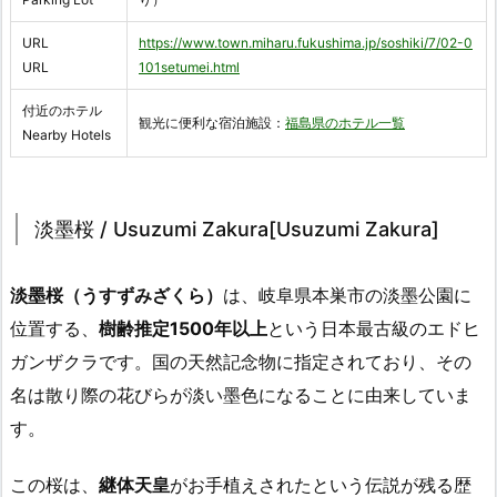
URL
https://www.town.miharu.fukushima.jp/soshiki/7/02-0
URL
101setumei.html
付近のホテル
観光に便利な宿泊施設：
福島県のホテル一覧
Nearby Hotels
淡墨桜 / Usuzumi Zakura[Usuzumi Zakura]
淡墨桜（うすずみざくら）
は、岐阜県本巣市の淡墨公園に
位置する、
樹齢推定1500年以上
という日本最古級のエドヒ
ガンザクラです。国の天然記念物に指定されており、その
名は散り際の花びらが淡い墨色になることに由来していま
す。
この桜は、
継体天皇
がお手植えされたという伝説が残る歴