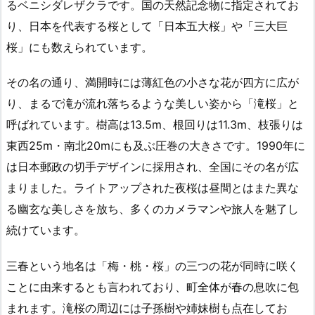
るベニシダレザクラです。国の天然記念物に指定されてお
り、日本を代表する桜として「日本五大桜」や「三大巨
桜」にも数えられています。
その名の通り、満開時には薄紅色の小さな花が四方に広が
り、まるで滝が流れ落ちるような美しい姿から「滝桜」と
呼ばれています。樹高は13.5m、根回りは11.3m、枝張りは
東西25m・南北20mにも及ぶ圧巻の大きさです。1990年に
は日本郵政の切手デザインに採用され、全国にその名が広
まりました。ライトアップされた夜桜は昼間とはまた異な
る幽玄な美しさを放ち、多くのカメラマンや旅人を魅了し
続けています。
三春という地名は「梅・桃・桜」の三つの花が同時に咲く
ことに由来するとも言われており、町全体が春の息吹に包
まれます。滝桜の周辺には子孫樹や姉妹樹も点在してお