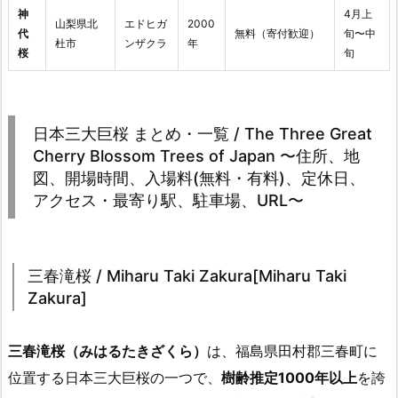
神
4月上
山梨県北
エドヒガ
2000
代
無料（寄付歓迎）
旬〜中
杜市
ンザクラ
年
桜
旬
日本三大巨桜 まとめ・一覧 / The Three Great
Cherry Blossom Trees of Japan 〜住所、地
図、開場時間、入場料(無料・有料)、定休日、
アクセス・最寄り駅、駐車場、URL〜
三春滝桜 / Miharu Taki Zakura[Miharu Taki
Zakura]
三春滝桜（みはるたきざくら）
は、福島県田村郡三春町に
位置する日本三大巨桜の一つで、
樹齢推定1000年以上
を誇