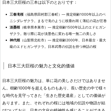
日本三大巨桜の三本は以下のとおりです：
三春滝桜
（福島県田村郡三春町）― 推定樹齢1000年以上のベ
ニシダレザクラ。まるで滝のように枝垂れ咲く薄紅の花が圧巻
淡墨桜
（岐阜県本巣市）― 推定樹齢1500年以上のエドヒガン
ザクラ。散り際に花が淡墨色に変わる唯一無二の美しさ
神代桜
（山梨県北杜市）― 推定樹齢2000年、日本最古・最大
級のエドヒガンザクラ。日本武尊の伝説を持つ神話の桜
日本三大巨桜の魅力と文化的価値
日本三大巨桜の魅力は、単に花の美しさだけではありませ
ん。樹齢1000年を超えるものもあり、長い歴史の中で様々
な時代を見守ってきた「生きた歴史遺産」としての価値が
あります。また、それぞれの桜には地域の伝説や物語が結
びついており、日本の文化や精神性を感じることができる