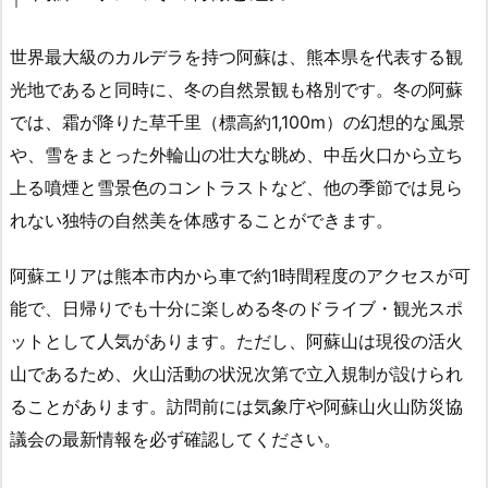
世界最大級のカルデラを持つ阿蘇は、熊本県を代表する観
光地であると同時に、冬の自然景観も格別です。冬の阿蘇
では、霜が降りた草千里（標高約1,100m）の幻想的な風景
や、雪をまとった外輪山の壮大な眺め、中岳火口から立ち
上る噴煙と雪景色のコントラストなど、他の季節では見ら
れない独特の自然美を体感することができます。
阿蘇エリアは熊本市内から車で約1時間程度のアクセスが可
能で、日帰りでも十分に楽しめる冬のドライブ・観光スポ
ットとして人気があります。ただし、阿蘇山は現役の活火
山であるため、火山活動の状況次第で立入規制が設けられ
ることがあります。訪問前には気象庁や阿蘇山火山防災協
議会の最新情報を必ず確認してください。