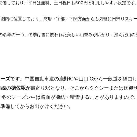
を完備しており、平日は無料、土日祝日も500円と利用しやすい設定です
間圏内に位置しており、防府・宇部・下関方面からも気軽に日帰りスキ
の名峰の一つ。冬季は雪に覆われた美しい山並みが広がり、澄んだ山の
ムーズ
です。中国自動車道の鹿野ICや山口ICから一般道を経由
口線の
徳佐駅
が最寄り駅となり、そこからタクシーまたは送迎
。冬のシーズン中は路面が凍結・積雪することがありますので
ず準備してからお出かけください。