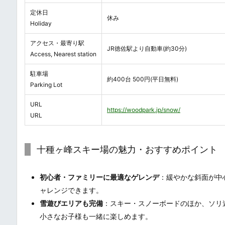
定休日
休み
Holiday
アクセス・最寄り駅
JR徳佐駅より自動車(約30分)
Access, Nearest station
駐車場
約400台 500円(平日無料)
Parking Lot
URL
https://woodpark.jp/snow/
URL
十種ヶ峰スキー場の魅力・おすすめポイント
初心者・ファミリーに最適なゲレンデ
：緩やかな斜面が中
ャレンジできます。
雪遊びエリアも完備
：スキー・スノーボードのほか、ソリ
小さなお子様も一緒に楽しめます。