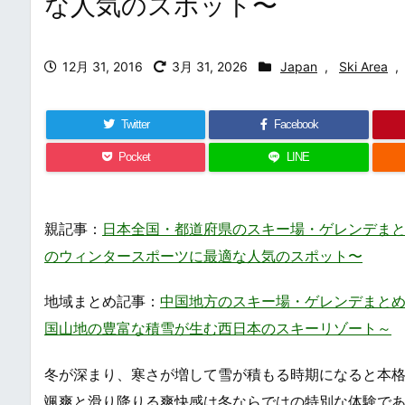
な人気のスポット〜
12月 31, 2016
3月 31, 2026
Japan
,
Ski Area
,
Twitter
Facebook
Pocket
LINE
親記事：
日本全国・都道府県のスキー場・ゲレンデまとめ・一覧 /
のウィンタースポーツに最適な人気のスポット〜
地域まとめ記事：
中国地方のスキー場・ゲレンデまとめ・一覧 /
国山地の豊富な積雪が生む西日本のスキーリゾート～
冬が深まり、寒さが増して雪が積もる時期になると本
颯爽と滑り降りる爽快感は冬ならではの特別な体験で