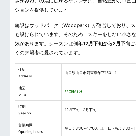
さがみね）の麓に広がるゲレンデは、自然豊かな中国
ションを提供しています。
施設はウッドパーク（Woodpark）が運営しており
も設けられています。そのため、スキーをしない小さ
気があります。シーズンは例年
12月下旬から2月下旬
ご
くの来場者に愛されています。
住所
山口県山口市阿東嘉年下1501-1
Address
地図
地図(Map)
Map
時期
12月下旬～2月下旬
Season
営業時間
平日：8:30～17:00、土・日・祝：8:30～17
Opening hours