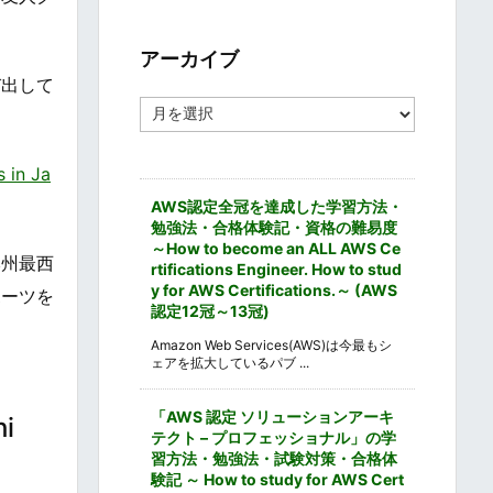
ゴ
リ
ー
アーカイブ
び出して
ア
ー
カ
イ
n Ja
ブ
AWS認定全冠を達成した学習方法・
勉強法・合格体験記・資格の難易度
～How to become an ALL AWS Ce
本州最西
rtifications Engineer. How to stud
y for AWS Certifications.～ (AWS
ポーツを
認定12冠～13冠)
Amazon Web Services(AWS)は今最もシ
ェアを拡大しているパブ ...
「AWS 認定 ソリューションアーキ
i
テクト – プロフェッショナル」の学
習方法・勉強法・試験対策・合格体
験記 ～ How to study for AWS Cert