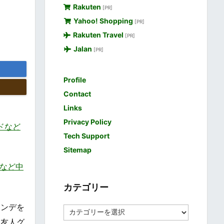
Rakuten
[PR]
Yahoo! Shopping
[PR]
Rakuten Travel
[PR]
Jalan
[PR]
Profile
Contact
Links
Privacy Policy
ードなど
Tech Support
Sitemap
北など中
カテゴリー
レンデを
カ
テ
、友人グ