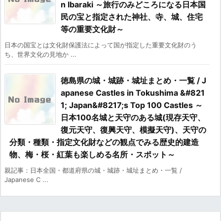
n Ibaraki ～旅行のみどころになる日本国
民の宝と指定された神社、寺、城、住宅
等の重要文化財～
日本の国宝とは文化財保護法によって国が指定した重要文化財のう
ち、世界文化の見地か ...
徳島県の城・城跡・城址まとめ・一覧 / J
apanese Castles in Tokushima &#821
1; Japan&#8217;s Top 100 Castles ～
日本100名城と天守のある城(現存天守、
復元天守、復興天守、模擬天守)、天守の
分類・種類・指定文化財などの観点でみる歴史的建造
物、梅・桜・紅葉も楽しめる名所・スポット～
親記事：日本全国・都道府県の城・城跡・城址まとめ・一覧 /
Japanese C ...