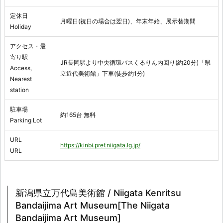
定休日
月曜日(祝日の場合は翌日)、年末年始、展示替期間
Holiday
アクセス・最
寄り駅
JR長岡駅より中央循環バスくるりん内回り(約20分)「県
Access,
立近代美術館」下車(徒歩約1分)
Nearest
station
駐車場
約165台 無料
Parking Lot
URL
https://kinbi.pref.niigata.lg.jp/
URL
新潟県立万代島美術館 / Niigata Kenritsu
Bandaijima Art Museum[The Niigata
Bandaijima Art Museum]