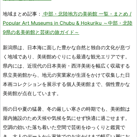
地域まとめ記事：
中部・北陸地方の美術館 一覧・まとめ /
Popular Art Museums in Chubu & Hokuriku ～中部・北陸
9県の名美術館と芸術の旅ガイド～
新潟県は、日本海に面した豊かな自然と独自の文化が息づ
く地域であり、美術館めぐりにも最適な観光エリアです。
県内には、近現代の日本美術・西洋美術を幅広く収蔵する
県立美術館から、地元の実業家が生涯をかけて収集した日
本画コレクションを展示する個人美術館まで、個性豊かな
美術館が点在しています。
雨の日や夏の猛暑、冬の厳しい寒さの時期でも、美術館は
屋内施設のため天候や気候を気にせず快適に過ごせます。
空調の効いた落ち着いた空間で芸術をゆっくりと鑑賞で
き、大人のデートから家族でのお出かけまで幅広い層にお