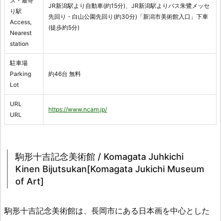
ス・最寄
JR新潟駅より自動車(約15分)、JR新潟駅よりバス朱鷺メッセ
り駅
先回り・白山公園先回り(約30分)「新潟市美術館入口」下車
Access,
(徒歩約5分)
Nearest
station
駐車場
Parking
約46台 無料
Lot
URL
https://www.ncam.jp/
URL
駒形十吉記念美術館 / Komagata Juhkichi
Kinen Bijutsukan[Komagata Jukichi Museum
of Art]
駒形十吉記念美術館は、長岡市にある日本画を中心とした