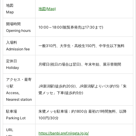
地図
地図(Map)
Map
開場時間
10:00～18:00(観覧券発売は17:30まで)
Opening hours
入場料
一般310円、大学生・高校生150円、中学生以下無料
Admission fee
定休日
月曜日(祝日の場合は翌日)、年末年始、展示替期間
Holiday
アクセス・最寄
り駅
JR新潟駅(徒歩約20分)、JR新潟駅よりバス(約15)「朱
Access,
鷺メッセ」下車(徒歩約5分)
Nearest station
駐車場
朱鷺メッセ駐車場：約1800台 最初の1時間無料、以降
Parking Lot
100円/30分
URL
https://banbi.pref.niigata.lg.jp/