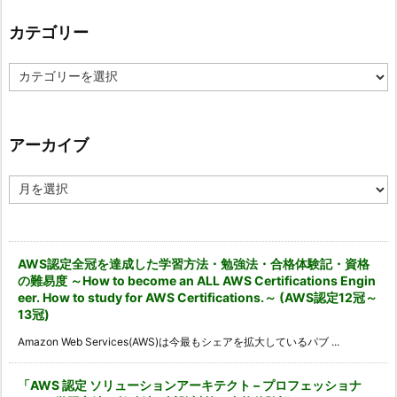
カテゴリー
カ
テ
ゴ
リ
ー
アーカイブ
ア
ー
カ
イ
ブ
AWS認定全冠を達成した学習方法・勉強法・合格体験記・資格
の難易度 ～How to become an ALL AWS Certifications Engin
eer. How to study for AWS Certifications.～ (AWS認定12冠～
13冠)
Amazon Web Services(AWS)は今最もシェアを拡大しているパブ ...
「AWS 認定 ソリューションアーキテクト – プロフェッショナ