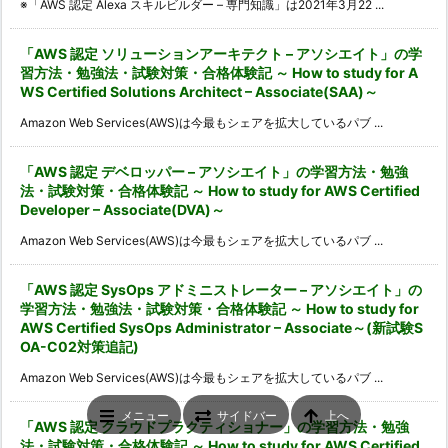
※「AWS 認定 Alexa スキルビルダー – 専門知識」は2021年3月22 ...
「AWS 認定 ソリューションアーキテクト – アソシエイト」の学
習方法・勉強法・試験対策・合格体験記 ～ How to study for A
WS Certified Solutions Architect – Associate(SAA)～
Amazon Web Services(AWS)は今最もシェアを拡大しているパブ ...
「AWS 認定 デベロッパー – アソシエイト」の学習方法・勉強
法・試験対策・合格体験記 ～ How to study for AWS Certified
Developer – Associate(DVA)～
Amazon Web Services(AWS)は今最もシェアを拡大しているパブ ...
「AWS 認定 SysOps アドミニストレーター – アソシエイト」の
学習方法・勉強法・試験対策・合格体験記 ～ How to study for
AWS Certified SysOps Administrator – Associate～(新試験S
OA-C02対策追記)
Amazon Web Services(AWS)は今最もシェアを拡大しているパブ ...
メニュー
サイドバー
上へ
「AWS 認定 クラウドプラクティショナー」の学習方法・勉強
法・試験対策・合格体験記 ～ How to study for AWS Certified