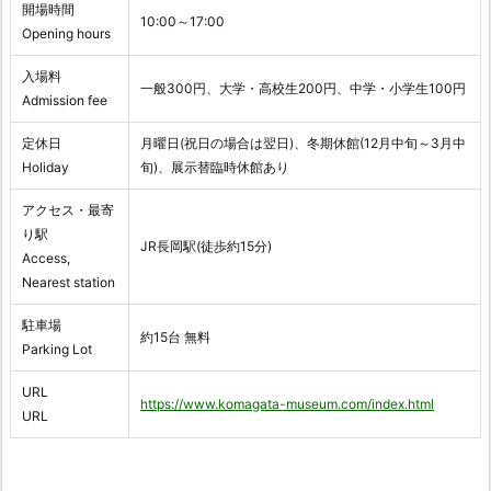
開場時間
10:00～17:00
Opening hours
入場料
一般300円、大学・高校生200円、中学・小学生100円
Admission fee
定休日
月曜日(祝日の場合は翌日)、冬期休館(12月中旬～3月中
Holiday
旬)、展示替臨時休館あり
アクセス・最寄
り駅
JR長岡駅(徒歩約15分)
Access,
Nearest station
駐車場
約15台 無料
Parking Lot
URL
https://www.komagata-museum.com/index.html
URL