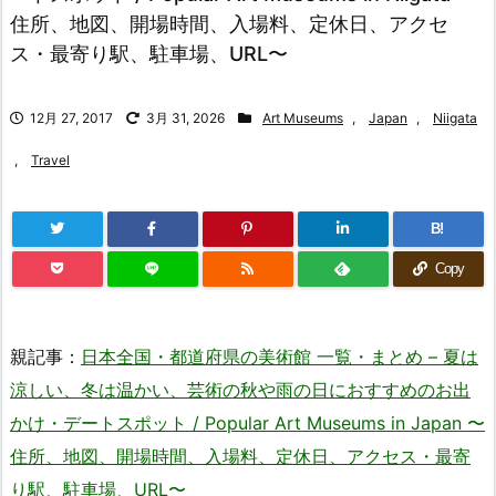
住所、地図、開場時間、入場料、定休日、アクセ
ス・最寄り駅、駐車場、URL〜
12月 27, 2017
3月 31, 2026
Art Museums
,
Japan
,
Niigata
,
Travel
B!
Copy
親記事：
日本全国・都道府県の美術館 一覧・まとめ – 夏は
涼しい、冬は温かい、芸術の秋や雨の日におすすめのお出
かけ・デートスポット / Popular Art Museums in Japan 〜
住所、地図、開場時間、入場料、定休日、アクセス・最寄
り駅、駐車場、URL〜