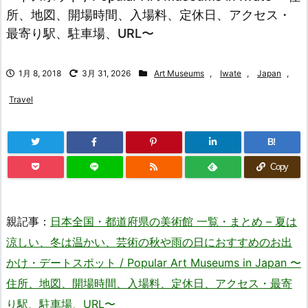
所、地図、開場時間、入場料、定休日、アクセス・
最寄り駅、駐車場、URL〜
1月 8, 2018
3月 31, 2026
Art Museums
,
Iwate
,
Japan
,
Travel
B!
Copy
親記事：
日本全国・都道府県の美術館 一覧・まとめ – 夏は
涼しい、冬は温かい、芸術の秋や雨の日におすすめのお出
かけ・デートスポット / Popular Art Museums in Japan 〜
住所、地図、開場時間、入場料、定休日、アクセス・最寄
り駅、駐車場、URL〜