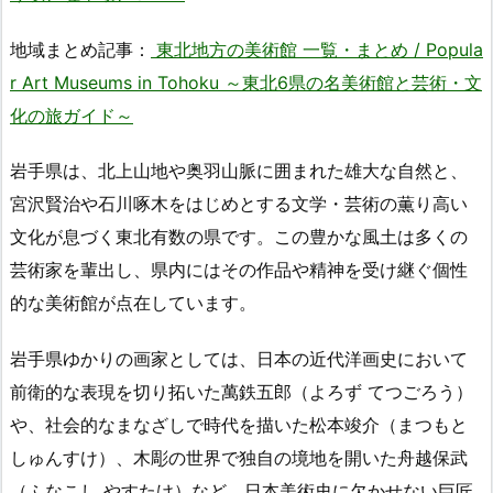
地域まとめ記事：
東北地方の美術館 一覧・まとめ / Popula
r Art Museums in Tohoku ～東北6県の名美術館と芸術・文
化の旅ガイド～
岩手県は、北上山地や奥羽山脈に囲まれた雄大な自然と、
宮沢賢治や石川啄木をはじめとする文学・芸術の薫り高い
文化が息づく東北有数の県です。この豊かな風土は多くの
芸術家を輩出し、県内にはその作品や精神を受け継ぐ個性
的な美術館が点在しています。
岩手県ゆかりの画家としては、日本の近代洋画史において
前衛的な表現を切り拓いた萬鉄五郎（よろず てつごろう）
や、社会的なまなざしで時代を描いた松本竣介（まつもと
しゅんすけ）、木彫の世界で独自の境地を開いた舟越保武
（ふなこし やすたけ）など、日本美術史に欠かせない巨匠