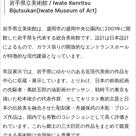
岩手県立美術館 / Iwate Kenritsu
Bijutsukan[Iwate Museum of Art]
岩手県立美術館は、盛岡市の盛岡中央公園内に2001年に開
館した岩手県を代表する総合美術館です。設計は日本設計
によるもので、ガラス張りの開放的なエントランスホール
が特徴的な現代建築となっています。
常設展示では、岩手県にゆかりのある近現代美術の作品を
中心に収蔵・展示しています。とりわけ、日本の前衛絵画
の先駆者・萬鉄五郎の油彩画やデッサン、戦時下の東京を
描いた松本竣介の代表作群、そしてキリスト教的主題と日
本の伝統美を融合させた彫刻家・舟越保武の木彫・ブロン
ズ作品は、国内でも有数のコレクションとして高く評価さ
れています。これら郷土の三大巨匠の作品をまとめて鑑賞
できる美術館は全国的にも貴重です。