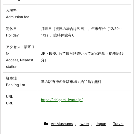
入場料
Admission fee
定休日
月曜日（祝日の場合は翌日）、年末年始（12/29～
Holiday
1/3）、臨時休館有り
アクセス・最寄り
駅
JR・IGRいわて銀河鉄道いわて沼宮内駅（徒歩約15
Access, Nearest
分）
station
駐車場
道の駅石神の丘駐車場：約116台 無料
Parking Lot
URL
https://ishigami-iwate.jp/
URL
Art Museums
,
Iwate
,
Japan
,
Travel