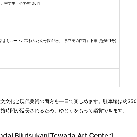
円、中学生・小学生100円
森駅よりルートバスねぶたん号(約15分)「県立美術館前」下車(徒歩約1分)
文文化と現代美術の両方を一日で楽しめます。駐車場は約35
開館時間が延長されるため、ゆとりをもって鑑賞できます。
 Bijutsukan[Towada Art Center]