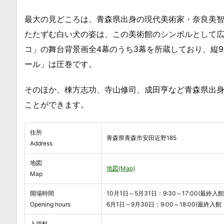
最大の見どころは、青森県出身の現代美術家・奈良美智
たたずむ白い犬の姿は、この美術館のシンボルとして
コ」の舞台背景画全4幕のうち3幕を所蔵しており、縦
ール」は圧巻です。
そのほか、棟方志功、寺山修司、成田亨など青森県出
ことができます。
住所
青森県青森市安田近野185
Address
地図
地図(Map)
Map
開場時間
10月1日～5月31日：9:30～17:00(最終入館：
Opening hours
6月1日～9月30日：9:00～18:00(最終入館：
入場料