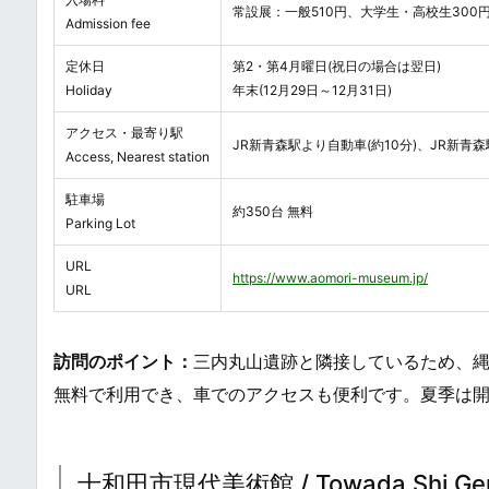
常設展：一般510円、大学生・高校生300
Admission fee
定休日
第2・第4月曜日(祝日の場合は翌日)
Holiday
年末(12月29日～12月31日)
アクセス・最寄り駅
JR新青森駅より自動車(約10分)、JR新青
Access, Nearest station
駐車場
約350台 無料
Parking Lot
URL
https://www.aomori-museum.jp/
URL
訪問のポイント：
三内丸山遺跡と隣接しているため、縄
無料で利用でき、車でのアクセスも便利です。夏季は
十和田市現代美術館 / Towada Shi Gendai