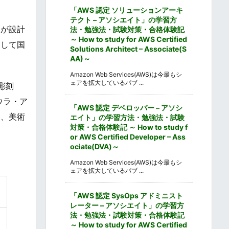
「AWS 認定 ソリューションアーキ
テクト – アソシエイト」の学習方
氏が設計
法・勉強法・試験対策・合格体験記
～ How to study for AWS Certified
として国
Solutions Architect – Associate(S
AA)～
Amazon Web Services(AWS)は今最もシ
ェアを拡大しているパブ ...
彫刻
ウラ・ア
「AWS 認定 デベロッパー – アソシ
し、美術
エイト」の学習方法・勉強法・試験
対策・合格体験記 ～ How to study f
or AWS Certified Developer – Ass
ociate(DVA)～
Amazon Web Services(AWS)は今最もシ
ェアを拡大しているパブ ...
「AWS 認定 SysOps アドミニスト
レーター – アソシエイト」の学習方
法・勉強法・試験対策・合格体験記
～ How to study for AWS Certified