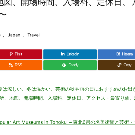
 〜住所、地図、開場時間、入場料、定休日、
〜
s
,
Japan
,
Travel
Pin it
LinkedIn
B!
Hatena
RSS
Feedly
Copy
– 夏は涼しい、冬は温かい、芸術の秋や雨の日におすすめのお出
 Japan 〜住所、地図、開場時間、入場料、定休日、アクセス・最寄り駅
ar Art Museums in Tohoku ～東北6県の名美術館と芸術