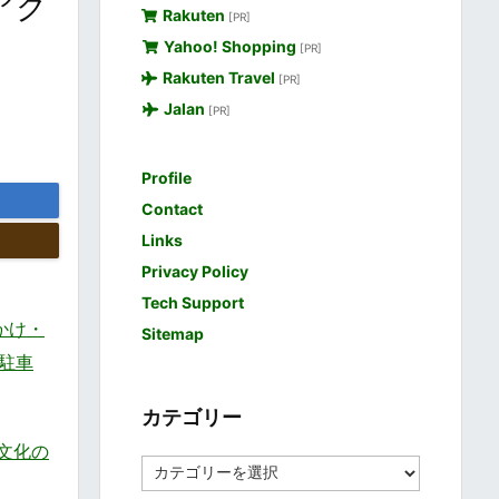
アク
Rakuten
[PR]
Yahoo! Shopping
[PR]
Rakuten Travel
[PR]
Jalan
[PR]
Profile
Contact
Links
Privacy Policy
Tech Support
かけ・
Sitemap
、駐車
カテゴリー
・文化の
カ
テ