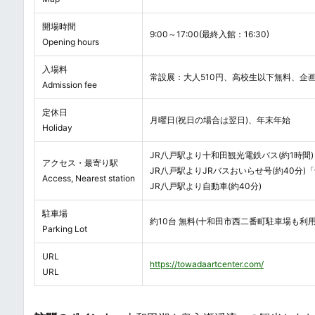
開場時間
9:00～17:00(最終入館：16:30)
Opening hours
入場料
常設展：大人510円、高校生以下無料、企
Admission fee
定休日
月曜日(祝日の場合は翌日)、年末年始
Holiday
JR八戸駅より十和田観光電鉄バス(約1時間)
アクセス・最寄り駅
JR八戸駅よりJRバスおいらせ号(約40分)
Access, Nearest station
JR八戸駅より自動車(約40分)
駐車場
約10台 無料(十和田市西二番町駐車場も利用
Parking Lot
URL
https://towadaartcenter.com/
URL