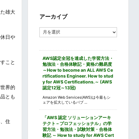
ゴ
リ
った雄大
ー
アーカイブ
ア
ー
の休日や
カ
イ
ブ
AWS認定全冠を達成した学習方法・
ごすこと
勉強法・合格体験記・資格の難易度
～How to become an ALL AWS Ce
rtifications Engineer. How to stud
y for AWS Certifications.～ (AWS
ど世界的
認定12冠～13冠)
作品とも
Amazon Web Services(AWS)は今最もシ
ェアを拡大しているパブ ...
「AWS 認定 ソリューションアーキ
を、住
テクト – プロフェッショナル」の学
習方法・勉強法・試験対策・合格体
験記 ～ How to study for AWS Cert