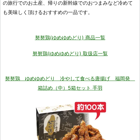
の旅行でのお土産、帰りの新幹線でのおつまみなど冷めて
も美味しく頂けるおすすめの一品です。
努努鶏(ゆめゆめどり) 商品一覧
努努鶏(ゆめゆめどり) 取扱店一覧
努努鶏 ゆめゆめどり 冷やして食べる唐揚げ 福岡発
箱詰め（中）5箱セット 手羽