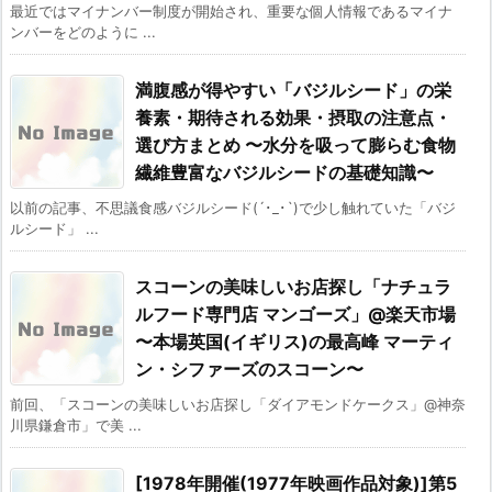
最近ではマイナンバー制度が開始され、重要な個人情報であるマイナ
ンバーをどのように ...
満腹感が得やすい「バジルシード」の栄
養素・期待される効果・摂取の注意点・
選び方まとめ 〜水分を吸って膨らむ食物
繊維豊富なバジルシードの基礎知識〜
以前の記事、不思議食感バジルシード(´･_･`)で少し触れていた「バジ
ルシード」 ...
スコーンの美味しいお店探し「ナチュラ
ルフード専門店 マンゴーズ」@楽天市場
〜本場英国(イギリス)の最高峰 マーティ
ン・シファーズのスコーン〜
前回、「スコーンの美味しいお店探し「ダイアモンドケークス」@神奈
川県鎌倉市」で美 ...
[1978年開催(1977年映画作品対象)]第5