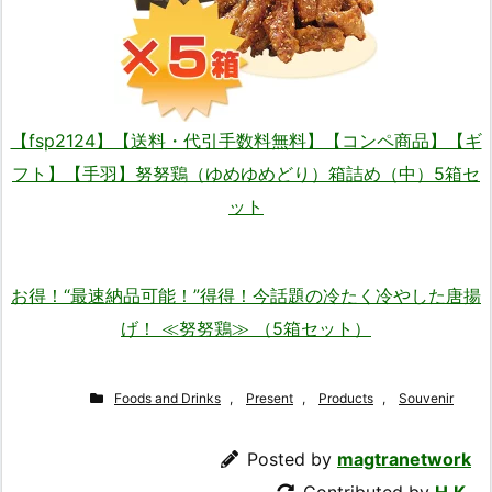
【fsp2124】【送料・代引手数料無料】【コンペ商品】【ギ
フト】【手羽】努努鶏（ゆめゆめどり）箱詰め（中）5箱セ
ット
お得！“最速納品可能！”得得！今話題の冷たく冷やした唐揚
げ！ ≪努努鶏≫ （5箱セット）
Foods and Drinks
,
Present
,
Products
,
Souvenir
Posted by
magtranetwork
Contributed by
H.K.