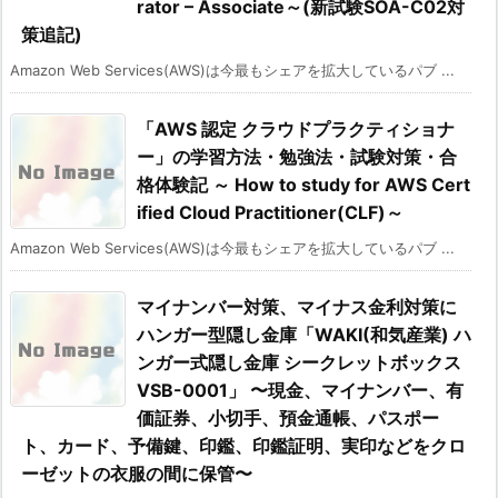
rator – Associate～(新試験SOA-C02対
策追記)
Amazon Web Services(AWS)は今最もシェアを拡大しているパブ ...
「AWS 認定 クラウドプラクティショナ
ー」の学習方法・勉強法・試験対策・合
格体験記 ～ How to study for AWS Cert
ified Cloud Practitioner(CLF)～
Amazon Web Services(AWS)は今最もシェアを拡大しているパブ ...
マイナンバー対策、マイナス金利対策に
ハンガー型隠し金庫「WAKI(和気産業) ハ
ンガー式隠し金庫 シークレットボックス
VSB-0001」 〜現金、マイナンバー、有
価証券、小切手、預金通帳、パスポー
ト、カード、予備鍵、印鑑、印鑑証明、実印などをクロ
ーゼットの衣服の間に保管〜