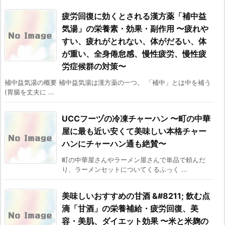
疲労回復に効くとされる漢方薬「補中益
気湯」の栄養素・効果・副作用 〜疲れや
すい、疲れがとれない、体がだるい、体
が重い、全身倦怠感、慢性疲労、慢性疲
労症候群の対策〜
補中益気湯の概要 補中益気湯は漢方薬の一つ。 「補中」とは中を補う
(胃腸を丈夫に ...
UCCフーヅの冷凍チャーハン 〜町の中華
屋に最も近い安くて美味しい本格チャー
ハンにチャーハン通も絶賛〜
町の中華屋さんやラーメン屋さんで単品で頼んだ
り、ラーメンセットについてくるふっく ...
美味しいおすすめの甘酒 &#8211; 飲む点
滴「甘酒」の栄養補給・疲労回復、美
容・美肌、ダイエット効果 〜米と米麹の