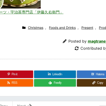
ーツ・宇治茶専門店「伊藤久右衛門」
Christmas
,
Foods and Drinks
,
Present
,
Prod
Posted by
magtrane
Contributed 
Pin it
LinkedIn
B!
Hatena
RSS
Feedly
Copy