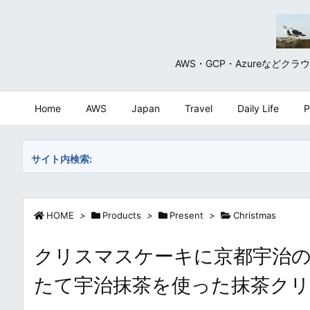
AWS・GCP・Azureな
Home
AWS
Japan
Travel
Daily Life
P
サイト内検索:
HOME
>
Products
>
Present
>
Christmas
クリスマスケーキに京都宇治の
たて宇治抹茶を使った抹茶ク