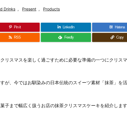
d Drinks
,
Present
,
Products
Pin it
LinkedIn
B!
Hatena
RSS
Feedly
Copy
、クリスマスを楽しく過ごすために必要な準備の一つにクリス
ますが、今ではお馴染みの日本伝統のスイーツ素材「抹茶」を
洋菓子まで幅広く扱うお店の抹茶クリスマスケーキを紹介しま