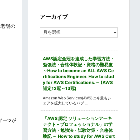
ゴ
リ
ー
アーカイブ
の老舗の
ア
ー
カ
イ
ブ
AWS認定全冠を達成した学習方法・
勉強法・合格体験記・資格の難易度
～How to become an ALL AWS Ce
rtifications Engineer. How to stud
y for AWS Certifications.～ (AWS
認定12冠～13冠)
Amazon Web Services(AWS)は今最もシ
ェアを拡大しているパブ ...
「AWS 認定 ソリューションアーキ
イーツが
テクト – プロフェッショナル」の学
習方法・勉強法・試験対策・合格体
験記 ～ How to study for AWS Cert