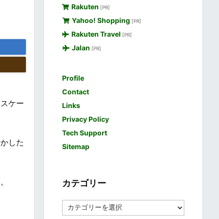
Rakuten
[PR]
Yahoo! Shopping
[PR]
Rakuten Travel
[PR]
Jalan
[PR]
Profile
Contact
マスケー
Links
Privacy Policy
Tech Support
活かした
Sitemap
す。
カテゴリー
カ
テ