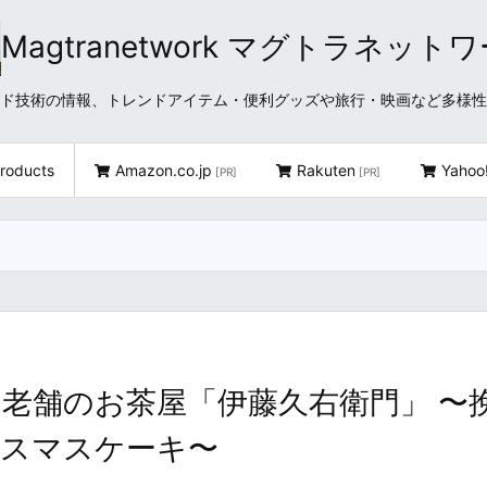
Magtranetwork マグトラネット
どクラウド技術の情報、トレンドアイテム・便利グッズや旅行・映画など多様
roducts
Amazon.co.jp
Rakuten
Yahoo
[PR]
[PR]
老舗のお茶屋「伊藤久右衛門」 〜
リスマスケーキ〜