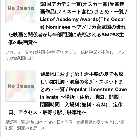
58回アカデミー賞(オスカー賞)受賞映
画作品(ノミネート含む) まとめ・一覧 /
List of Academy Awards(The Oscar
s) Nominees 〜アメリカ合衆国の優れ
た映画と関係者が毎年部門別に表彰されるAMPAS主
催の映画賞〜
アカデミー賞とは映画芸術科学アカデミー(AMPAS)が主催し、アメ
リカ合衆国にお ...
避暑地におすすめ！岩手県の夏でも涼
しい鍾乳洞・洞窟の名所・スポットま
とめ・一覧 / Popular Limestone Cave
in Iwate 〜場所・住所、地図、開園・
閉園時間、入場料(無料・有料)、定休
日、アクセス・最寄り駅、駐車場〜
親記事：避暑地におすすめ！日本全国・都道府県の夏でも涼しい鍾
乳洞・洞窟の名所・ス ...