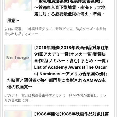
「緊急地震速報機(地震津波警報機)」
〜首都東京直下型地震・南海トラフ地
震に対する必要最低限の備え・準備・
用意〜
以前の記事、「地震対策グッズ、避難グッズ、防災グッズ・非常時
持ち出し品まとめ・一 ...
[2019年開催(2018年映画作品対象)]第
91回アカデミー賞(オスカー賞)受賞映
画作品(ノミネート含む) まとめ・一覧 /
List of Academy Awards(The Oscar
s) Nominees 〜アメリカ合衆国の優れ
た映画と関係者が毎年部門別に表彰されるAMPAS主
催の映画賞〜
アカデミー賞とは映画芸術科学アカデミー(AMPAS)が主催し、アメ
リカ合衆国にお ...
[1986年開催(1985年映画作品対象)]第