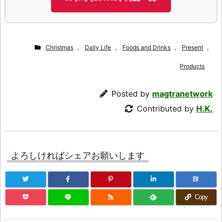
Christmas
,
Daily Life
,
Foods and Drinks
,
Present
,
Products
Posted by
magtranetwork
Contributed by
H.K.
よろしければシェアお願いします
B!
Copy