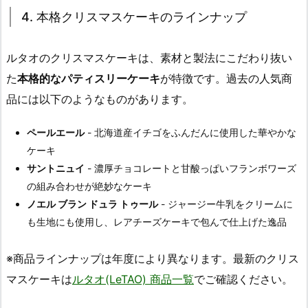
4. 本格クリスマスケーキのラインナップ
ルタオのクリスマスケーキは、素材と製法にこだわり抜い
た
本格的なパティスリーケーキ
が特徴です。過去の人気商
品には以下のようなものがあります。
ペールエール
- 北海道産イチゴをふんだんに使用した華やかな
ケーキ
サントニュイ
- 濃厚チョコレートと甘酸っぱいフランボワーズ
の組み合わせが絶妙なケーキ
ノエル ブラン ドュラ トゥール
- ジャージー牛乳をクリームに
も生地にも使用し、レアチーズケーキで包んで仕上げた逸品
※商品ラインナップは年度により異なります。最新のクリス
マスケーキは
ルタオ(LeTAO) 商品一覧
でご確認ください。