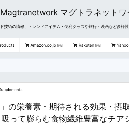
Magtranetwork マグトラネット
どクラウド技術の情報、トレンドアイテム・便利グッズや旅行・映画など多様
roducts
Amazon.co.jp
Rakuten
Yahoo
[PR]
[PR]
 Supplements
」の栄養素・期待される効果・摂
を吸って膨らむ食物繊維豊富なチア