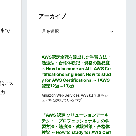
ゴ
リ
ー
アーカイブ
ア
記事で
ー
す。
カ
イ
ブ
AWS認定全冠を達成した学習方法・
勉強法・合格体験記・資格の難易度
～How to become an ALL AWS Ce
rtifications Engineer. How to stud
y for AWS Certifications.～ (AWS
古代アス
認定12冠～13冠)
「力
Amazon Web Services(AWS)は今最もシ
ェアを拡大しているパブ ...
「AWS 認定 ソリューションアーキ
テクト – プロフェッショナル」の学
習方法・勉強法・試験対策・合格体
験記 ～ How to study for AWS Cert