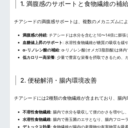
1. 満腹感のサポートと食物繊維の補
チアシードの満腹感サポートは、複数のメカニズムによ
満腹感の持続
: チアシードは水分を含むと10〜14倍に
血糖値上昇のサポート
: 水溶性食物繊維が糖質の吸収を
α-リノレン酸の補給
: α-リノレン酸(オメガ3脂肪酸)は
低カロリー高栄養
: 少量で豊富な栄養を摂取できるため、
2. 便秘解消・腸内環境改善
チアシードには2種類の食物繊維が含まれており、腸内
不溶性食物繊維
: 腸内で水分を吸収して便のかさを増やし
水溶性食物繊維
: 腸内で善玉菌のエサとなり、腸内フロー
デトックス効果
: 食物繊維が腸内の老廃物や有害物質を吸