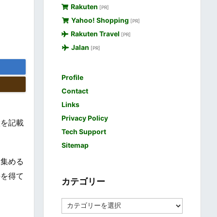
Rakuten
[PR]
Yahoo! Shopping
[PR]
Rakuten Travel
[PR]
Jalan
[PR]
Profile
Contact
Links
Privacy Policy
徴を記載
Tech Support
Sitemap
を集める
持を得て
カテゴリー
カ
テ