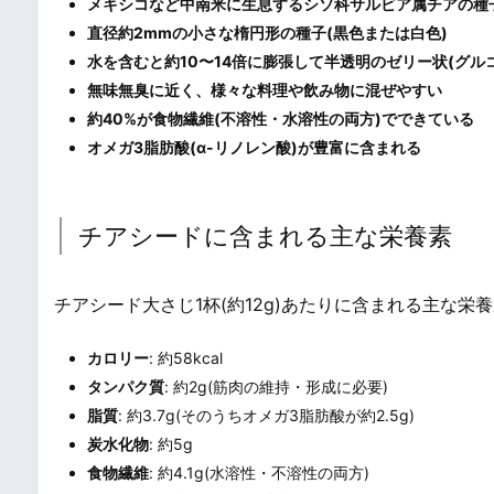
メキシコなど中南米に生息するシソ科サルビア属チアの種
直径約2mmの小さな楕円形の種子(黒色または白色)
水を含むと約10〜14倍に膨張して半透明のゼリー状(グル
無味無臭に近く、様々な料理や飲み物に混ぜやすい
約40%が食物繊維(不溶性・水溶性の両方)でできている
オメガ3脂肪酸(α-リノレン酸)が豊富に含まれる
チアシードに含まれる主な栄養素
チアシード大さじ1杯(約12g)あたりに含まれる主な栄
カロリー
: 約58kcal
タンパク質
: 約2g(筋肉の維持・形成に必要)
脂質
: 約3.7g(そのうちオメガ3脂肪酸が約2.5g)
炭水化物
: 約5g
食物繊維
: 約4.1g(水溶性・不溶性の両方)