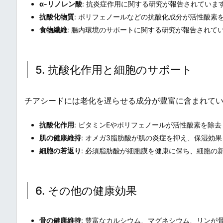
α-リノレン酸
: 抗炎症作用に関する研究が報告されていま
抗酸化物質
: ポリフェノールなどの抗酸化成分が活性酸素
食物繊維
: 腸内環境のサポートに関する研究が報告されて
5. 抗酸化作用と細胞のサポート
チアシードには老化を遅らせる成分が豊富に含まれてい
抗酸化作用
: ビタミンEやポリフェノールが活性酸素を除
肌の健康維持
: オメガ3脂肪酸が肌の炎症を抑え、保湿効
細胞の若返り
: 必須脂肪酸が細胞膜を健康に保ち、細胞の
6. その他の健康効果
骨の健康維持
: 豊富なカルシウム、マグネシウム、リンが