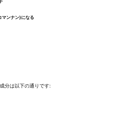
子
コマンナン)になる
養成分は以下の通りです: