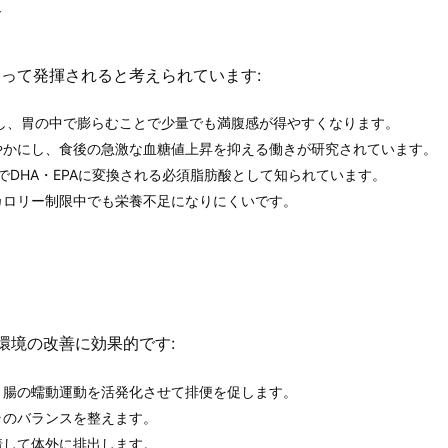
給
って発揮されると考えられています:
膨張し、胃の中で膨らむことで少量でも満腹感が得やすくなります。
緩やかにし、食後の急激な血糖値上昇を抑える働きが研究されています。
体内でDHA・EPAに変換される必須脂肪酸として知られています。
カロリー制限中でも栄養不足になりにくいです。
環境の改善に効果的です:
、腸の蠕動運動を活発化させて排便を促します。
ラのバランスを整えます。
着して体外に排出します。