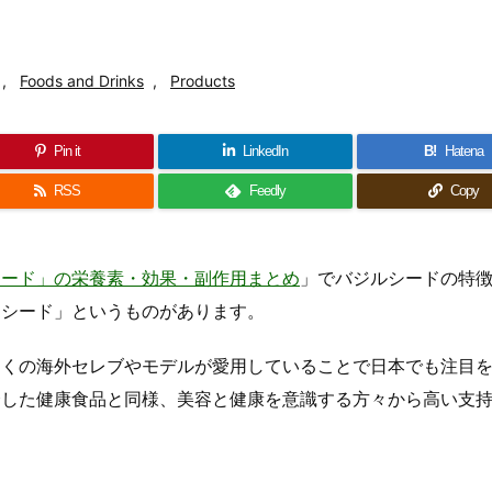
,
Foods and Drinks
,
Products
Pin it
LinkedIn
B!
Hatena
RSS
Feedly
Copy
シード」の栄養素・効果・副作用まとめ
」でバジルシードの特
アシード」というものがあります。
多くの海外セレブやモデルが愛用していることで日本でも注目
介した健康食品と同様、美容と健康を意識する方々から高い支