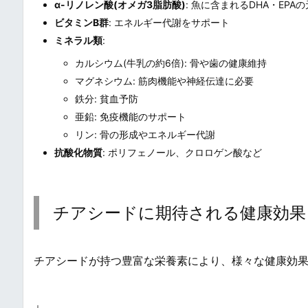
α-リノレン酸(オメガ3脂肪酸)
: 魚に含まれるDHA・EP
ビタミンB群
: エネルギー代謝をサポート
ミネラル類
:
カルシウム(牛乳の約6倍): 骨や歯の健康維持
マグネシウム: 筋肉機能や神経伝達に必要
鉄分: 貧血予防
亜鉛: 免疫機能のサポート
リン: 骨の形成やエネルギー代謝
抗酸化物質
: ポリフェノール、クロロゲン酸など
チアシードに期待される健康効果
チアシードが持つ豊富な栄養素により、様々な健康効