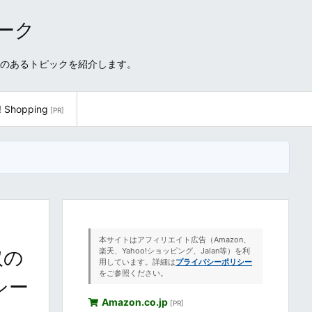
ワーク
性のあるトピックを紹介します。
! Shopping
[PR]
本サイトはアフィリエイト広告（Amazon、
取の
楽天、Yahoo!ショッピング、Jalan等）を利
用しています。詳細は
プライバシーポリシー
をご参照ください。
シー
Amazon.co.jp
[PR]