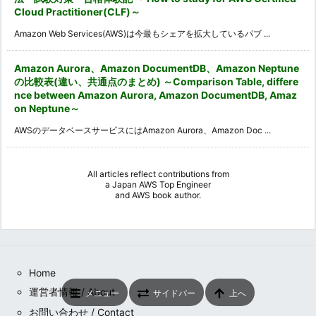
Cloud Practitioner(CLF)～
Amazon Web Services(AWS)は今最もシェアを拡大しているパブ ...
Amazon Aurora、Amazon DocumentDB、Amazon Neptune
の比較表(違い、共通点のまとめ) ～Comparison Table, differe
nce between Amazon Aurora, Amazon DocumentDB, Amaz
on Neptune～
AWSのデータベースサービスにはAmazon Aurora、Amazon Doc ...
All articles reflect contributions from
a
Japan AWS Top Engineer
and
AWS book author
.
Home
運営者情報 / About
メニュー
サイドバー
上へ
お問い合わせ / Contact