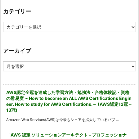
カテゴリー
カ
テ
ゴ
リ
ー
アーカイブ
ア
ー
カ
イ
ブ
AWS認定全冠を達成した学習方法・勉強法・合格体験記・資格
の難易度 ～How to become an ALL AWS Certifications Engin
eer. How to study for AWS Certifications.～ (AWS認定12冠～
13冠)
Amazon Web Services(AWS)は今最もシェアを拡大しているパブ ...
「AWS 認定 ソリューションアーキテクト – プロフェッショナ