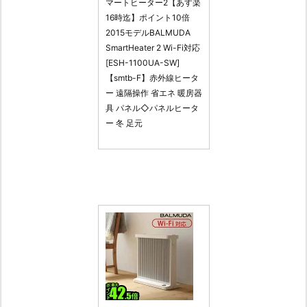
マートヒーター2【あす楽
16時迄】ポイント10倍
2015モデルBALMUDA
SmartHeater 2 Wi-Fi対応
[ESH-1100UA-SW]
【smtb-F】赤外線ヒータ
ー 遠隔操作 省エネ 暖房器
具 パネル◇パネルヒータ
ー 冬 足元