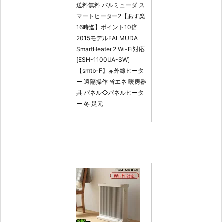
送料無料 バルミューダ ス
マートヒーター2【あす楽
16時迄】ポイント10倍
2015モデルBALMUDA
SmartHeater 2 Wi-Fi対応
[ESH-1100UA-SW]
【smtb-F】赤外線ヒータ
ー 遠隔操作 省エネ 暖房器
具 パネル◇パネルヒータ
ー 冬 足元