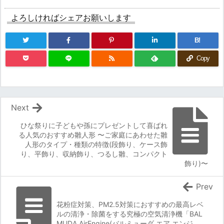
よろしければシェアお願いします
B!
Copy
Next
ひな祭りに子どもや孫にプレゼントして喜ばれ
る人気のおすすめ雛人形 〜ご家庭にあわせた雛
人形のタイプ・種類の特徴(段飾り、ケース飾
り、平飾り、収納飾り、つるし雛、コンパクト
飾り)〜
Prev
花粉症対策、PM2.5対策におすすめの最高レベ
ルの清浄・除菌をする究極の空気清浄機「BAL
MUDA AirEngine(バルミューダ エア エンジ