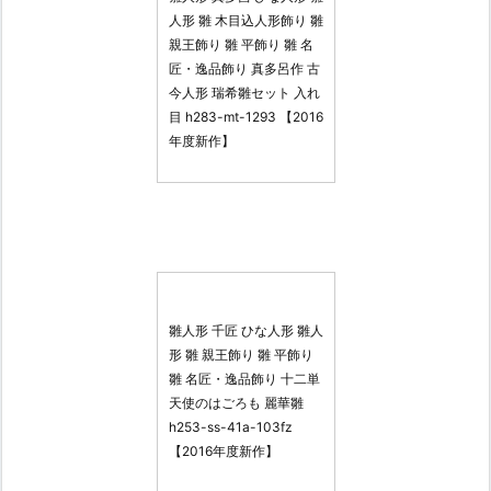
人形 雛 木目込人形飾り 雛
親王飾り 雛 平飾り 雛 名
匠・逸品飾り 真多呂作 古
今人形 瑞希雛セット 入れ
目 h283-mt-1293 【2016
年度新作】
雛人形 千匠 ひな人形 雛人
形 雛 親王飾り 雛 平飾り
雛 名匠・逸品飾り 十二単
天使のはごろも 麗華雛
h253-ss-41a-103fz
【2016年度新作】