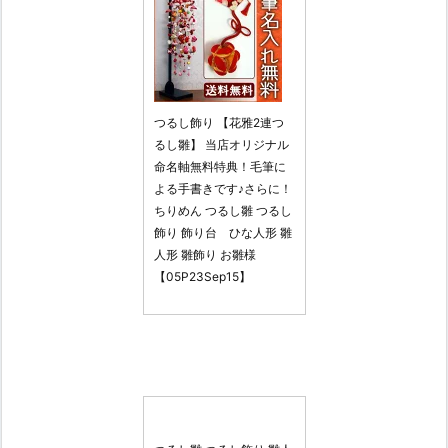
つるし飾り 【花雅2連つ
るし雛】 当店オリジナル
命名軸無料特典！毛筆に
よる手書きです♪さらに！
ちりめん つるし雛 つるし
飾り 飾り台 ひな人形 雛
人形 雛飾り お雛様
【05P23Sep15】