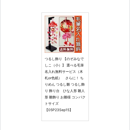
つるし飾り 【のぞみなで
しこ（小）】 選べる毛筆
名入れ無料サービス（木
札or色紙） さらに！ ち
りめん つるし雛 つるし飾
り 飾り台 ひな人形 雛人
形 雛飾り お雛様 コンパク
トサイズ
【05P23Sep15】