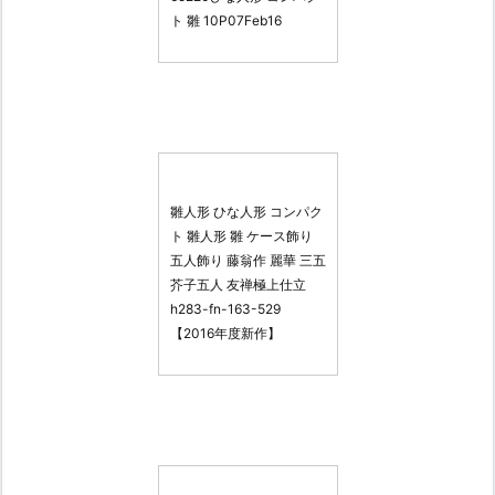
ト 雛 10P07Feb16
雛人形 ひな人形 コンパク
ト 雛人形 雛 ケース飾り
五人飾り 藤翁作 麗華 三五
芥子五人 友禅極上仕立
h283-fn-163-529
【2016年度新作】