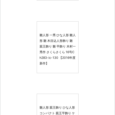
雛人形 一秀 ひな人形 雛人
形 雛 木目込人形飾り 雛
親王飾り 雛 平飾り 木村一
秀作 さくらさくら 16号C
h283-ic-130 【2016年度
新作】
雛人形 親王飾り ひな人形
コンパクト 親王平飾り ケ