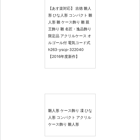
【あす楽対応】 吉徳 雛人
形 ひな人形 コンパクト 雛
人形 雛 ケース飾り 雛 親
王飾り 雛 名匠・逸品飾り
限定品 アクリルケース オ
ルゴール付 電気コード式
h263-yscp-322040
【2016年度新作】
雛人形 ケース飾り 凜 ひな
人形 コンパクト アクリル
ケース飾り 雛人形