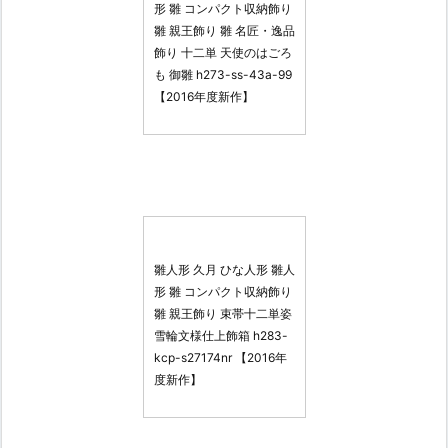
形 雛 コンパクト収納飾り
雛 親王飾り 雛 名匠・逸品
飾り 十二単 天使のはごろ
も 御雛 h273-ss-43a-99
【2016年度新作】
雛人形 久月 ひな人形 雛人
形 雛 コンパクト収納飾り
雛 親王飾り 束帯十二単姿
雪輪文様仕上飾箱 h283-
kcp-s27174nr 【2016年
度新作】