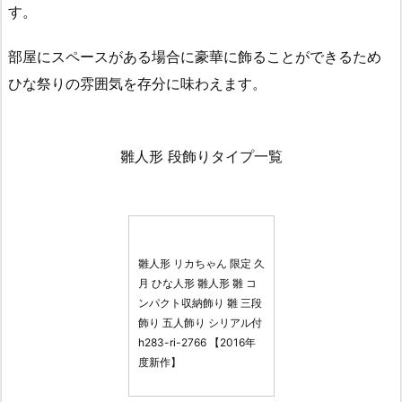
す。
部屋にスペースがある場合に豪華に飾ることができるため
ひな祭りの雰囲気を存分に味わえます。
雛人形 段飾りタイプ一覧
雛人形 リカちゃん 限定 久
月 ひな人形 雛人形 雛 コ
ンパクト収納飾り 雛 三段
飾り 五人飾り シリアル付
h283-ri-2766 【2016年
度新作】