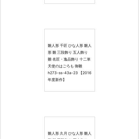
雛人形 千匠 ひな人形 雛人
形 雛 三段飾り 五人飾り
雛 名匠・逸品飾り 十二単
天使のはごろも 御雛
h273-ss-43a-23 【2016
年度新作】
雛人形 久月 ひな人形 雛人