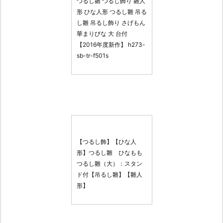
つるし雛 つるし飾り 雛人
形 ひな人形 つるし雛 吊る
し雛 吊るし飾り さげもん
華まりびな 大 台付
【2016年度新作】 h273-
sb-tr-f501s
【つるし飾】【ひな人
形】つるし雛 ひなもも
つるし雛（大）：スタン
ド付【吊るし雛】【雛人
形】