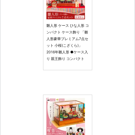
雛人形 ケース ひな人形 コ
ンパクト ケース飾り 「雛
人形豪華プレミアム7点セ
ット 小桜(こざくら)」
2016年雛人形 ●ケース入
り 親王飾り コンパクト