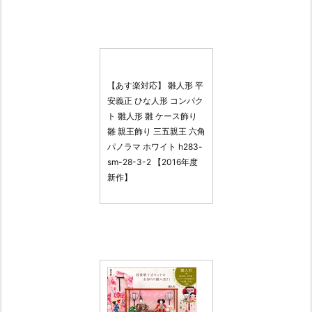
【あす楽対応】 雛人形 平
安義正 ひな人形 コンパク
ト 雛人形 雛 ケース飾り
雛 親王飾り 三五親王 六角
パノラマ ホワイト h283-
sm-28-3-2 【2016年度
新作】