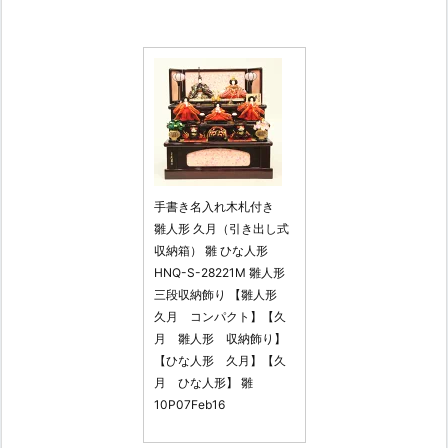
手書き名入れ木札付き
雛人形 久月（引き出し式
収納箱） 雛 ひな人形
HNQ-S-28221M 雛人形
三段収納飾り 【雛人形
久月 コンパクト】【久
月 雛人形 収納飾り】
【ひな人形 久月】【久
月 ひな人形】 雛
10P07Feb16