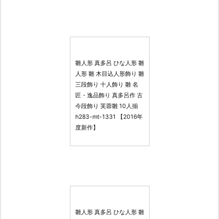
雛人形 真多呂 ひな人形 雛
人形 雛 木目込人形飾り 雛
三段飾り 十人飾り 雛 名
匠・逸品飾り 真多呂作 古
今段飾り 芙蓉雛 10人揃
h283-mt-1331 【2016年
度新作】
雛人形 真多呂 ひな人形 雛