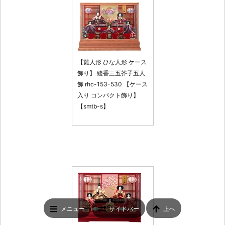
【雛人形 ひな人形 ケース
飾り】 綾香三五芥子五人
飾 rhc-153-530 【ケース
入り コンパクト飾り】
【smtb-s】
メニュー
サイドバー
上へ