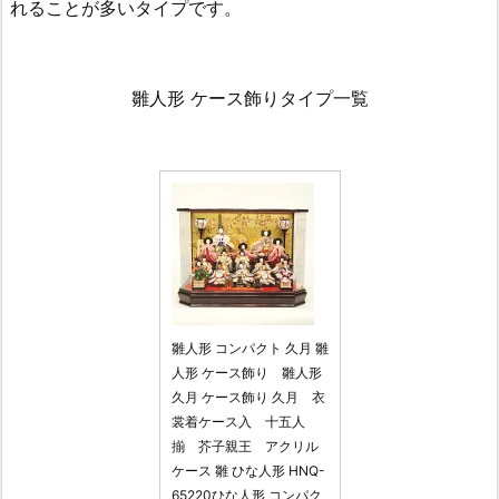
れることが多いタイプです。
雛人形 ケース飾りタイプ一覧
雛人形 コンパクト 久月 雛
人形 ケース飾り 雛人形
久月 ケース飾り 久月 衣
裳着ケース入 十五人
揃 芥子親王 アクリル
ケース 雛 ひな人形 HNQ-
65220ひな人形 コンパク