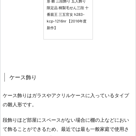
形 雛 三段飾り 五人飾り
限定品 桐製毛せん三段 十
番親王 三五官女 h283-
kcp-1216nr 【2016年度
新作】
ケース飾り
ケース飾りはガラスやアクリルケースに入っているタイプ
の雛人形です。
段飾りほど部屋にスペースがない場合に棚の上などにおい
て飾ることができるため、最近では最も一般家庭で使用さ