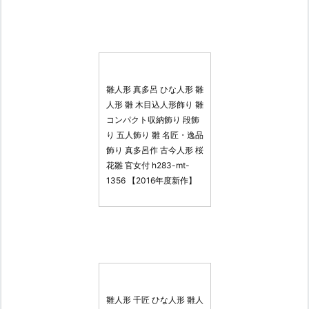
雛人形 真多呂 ひな人形 雛
人形 雛 木目込人形飾り 雛
コンパクト収納飾り 段飾
り 五人飾り 雛 名匠・逸品
飾り 真多呂作 古今人形 桜
花雛 官女付 h283-mt-
1356 【2016年度新作】
雛人形 千匠 ひな人形 雛人