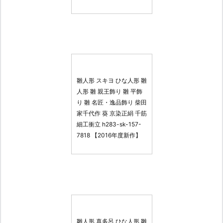
雛人形 スキヨ ひな人形 雛
人形 雛 親王飾り 雛 平飾
り 雛 名匠・逸品飾り 柴田
家千代作 葵 京染正絹 千筋
細工衝立 h283-sk-157-
7818 【2016年度新作】
雛人形 真多呂 ひな人形 雛