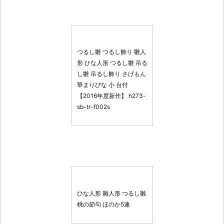
つるし雛 つるし飾り 雛人
形 ひな人形 つるし雛 吊る
し雛 吊るし飾り さげもん
華まりびな 小 台付
【2016年度新作】 h273-
sb-tr-f002s
ひな人形 雛人形 つるし雛
桃の節句 ほのか5連