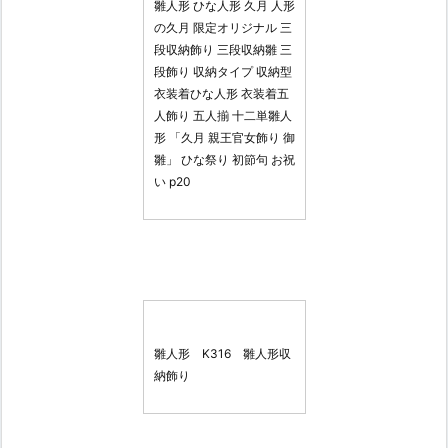
雛人形 ひな人形 久月 人形
の久月 限定オリジナル 三
段収納飾り 三段収納雛 三
段飾り 収納タイプ 収納型
衣装着ひな人形 衣装着五
人飾り 五人揃 十二単雛人
形 「久月 親王官女飾り 御
雛」 ひな祭り 初節句 お祝
い p20
雛人形 K316 雛人形収
納飾り