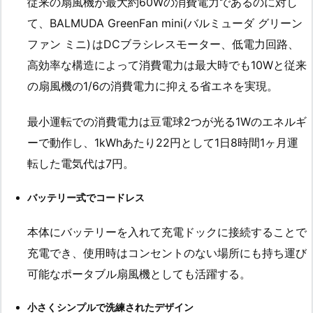
従来の扇風機が最大約60Wの消費電力であるのに対し
て、BALMUDA GreenFan mini(バルミューダ グリーン
ファン ミニ)
はDCブラシレスモーター、低電力回路、
高効率な構造によって消費電力は最大時でも10Wと従来
の扇風機の1/6の消費電力に抑える省エネを実現。
最小運転での消費電力は豆電球2つが光る1Wのエネルギ
ーで動作し、1kWhあたり22円として1日8時間1ヶ月運
転した電気代は7円。
バッテリー式でコードレス
本体にバッテリーを入れて充電ドックに接続することで
充電でき、使用時はコンセントのない場所にも持ち運び
可能なポータブル扇風機としても活躍する。
小さくシンプルで洗練されたデザイン