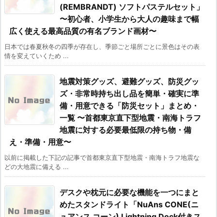
(REMBRANDT) ソフトパステルセット」
〜初心者、小学生から大人の趣味まで幅
広く使える最高品質の有名ブランド画材〜
日本では春夏秋冬の四季が存在し、季節ごと場所ごとに景色はその表
情を変えていくため ...
地震対策グッズ、避難グッズ、防災グッ
ズ・非常時持ち出し品を簡単・確実に準
備・用意できる「防災セット」まとめ・
一覧 〜首都東京直下型地震・南海トラフ
地震に対する必要最低限の持ち物・備
え・準備・用意〜
以前に掲載した下記の記事で首都東京直下型地震・南海トラフ地震な
どの大地震に備える ...
デスクや枕元に必要な機能を一つにまと
めたスタンドライト「NuAns CONE(ニ
ュアンス コーン) Lightning Dock付きス