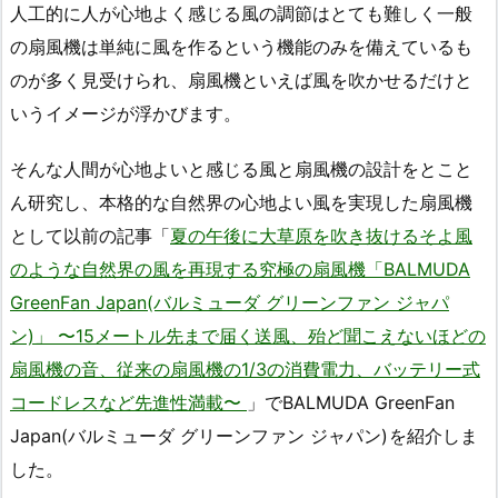
人工的に人が心地よく感じる風の調節はとても難しく一般
の扇風機は単純に風を作るという機能のみを備えているも
のが多く見受けられ、扇風機といえば風を吹かせるだけと
いうイメージが浮かびます。
そんな人間が心地よいと感じる風と扇風機の設計をとこと
ん研究し、本格的な自然界の心地よい風を実現した扇風機
として以前の記事「
夏の午後に大草原を吹き抜けるそよ風
のような自然界の風を再現する究極の扇風機「BALMUDA
GreenFan Japan(バルミューダ グリーンファン ジャパ
ン)」 〜15メートル先まで届く送風、殆ど聞こえないほどの
扇風機の音、従来の扇風機の1/3の消費電力、バッテリー式
コードレスなど先進性満載〜
」でBALMUDA GreenFan
Japan(バルミューダ グリーンファン ジャパン)
を紹介しま
した。