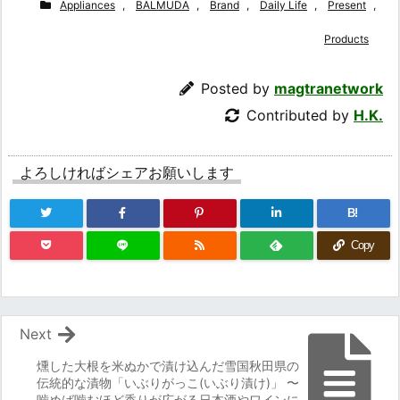
Appliances
,
BALMUDA
,
Brand
,
Daily Life
,
Present
,
Products
Posted by
magtranetwork
Contributed by
H.K.
よろしければシェアお願いします
B!
Copy
Next
燻した大根を米ぬかで漬け込んだ雪国秋田県の
伝統的な漬物「いぶりがっこ(いぶり漬け)」 〜
噛めば噛むほど香りが広がる日本酒やワインに