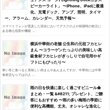
ピーカーライト」 〜iPhone、iPadに最適
化、充電ドック、アンプ、照明、タイマ
ー、アラーム、カレンダー、天気予報〜
スマートフォンが普及した現在においてデスクの上や就寝時の枕元に
ある物も役割や機能 ...
横浜中華街の老舗 公生和の元祖フカヒレ
まん 〜コラーゲンたっぷりの美味しい高
級食材フカヒレがぎっしりで自宅用やギ
フトにもぴったり〜
寒い冬に食べると美味しい肉まんやあんまんですが、中華街には中華
食材店ならではの人 ...
雨の日を快適に楽しく過ごすビニール傘
まとめ・一覧 &#8211; プレゼント、ご贈
答にもおすすめ 〜雨の多い梅雨の季節に
便利な高機能、丈夫、オシャレな進化し