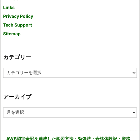
Links
Privacy Policy
Tech Support
Sitemap
カテゴリー
カ
テ
ゴ
リ
ー
アーカイブ
ア
ー
カ
イ
ブ
AWS認定全冠を達成した学習方法・勉強法・合格体験記・資格