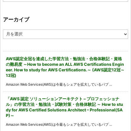
テ
ゴ
リ
ー
アーカイブ
ア
ー
カ
イ
ブ
AWS認定全冠を達成した学習方法・勉強法・合格体験記・資格
の難易度 ～How to become an ALL AWS Certifications Engin
eer. How to study for AWS Certifications.～ (AWS認定12冠～
13冠)
Amazon Web Services(AWS)は今最もシェアを拡大しているパブ ...
「AWS 認定 ソリューションアーキテクト – プロフェッショナ
ル」の学習方法・勉強法・試験対策・合格体験記 ～ How to stu
dy for AWS Certified Solutions Architect – Professional(SA
P)～
Amazon Web Services(AWS)は今最もシェアを拡大しているパブ ...