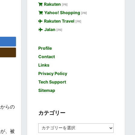
Rakuten
[PR]
Yahoo! Shopping
[PR]
Rakuten Travel
[PR]
Jalan
[PR]
Profile
Contact
Links
Privacy Policy
Tech Support
Sitemap
害からの
カテゴリー
カ
のが、被
テ