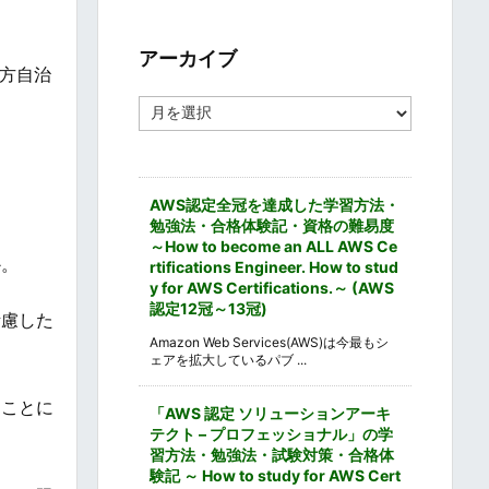
ゴ
リ
ー
アーカイブ
地方自治
ア
ー
カ
イ
ブ
AWS認定全冠を達成した学習方法・
勉強法・合格体験記・資格の難易度
～How to become an ALL AWS Ce
か。
rtifications Engineer. How to stud
y for AWS Certifications.～ (AWS
認定12冠～13冠)
考慮した
Amazon Web Services(AWS)は今最もシ
ェアを拡大しているパブ ...
ることに
「AWS 認定 ソリューションアーキ
テクト – プロフェッショナル」の学
習方法・勉強法・試験対策・合格体
験記 ～ How to study for AWS Cert