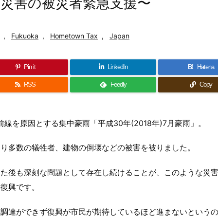
災害の被災者緊急支援〜
,
Fukuoka
,
Hometown Tax
,
Japan
Pin it
LinkedIn
B!
Hatena
RSS
Feedly
Copy
前線を原因とする集中豪雨「平成30年(2018年)7月豪雨」。
より多数の犠牲者、建物の倒壊などの被害を被りました。
った後も深刻な問題として存在し続けることが、このような災
の復興です。
金調達ができず復興が市民が期待しているほど進まないという