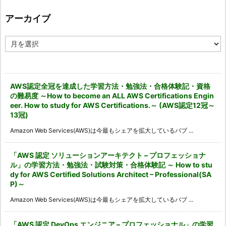
リ
ー
アーカイブ
ア
ー
カ
イ
ブ
AWS認定全冠を達成した学習方法・勉強法・合格体験記・資格
の難易度 ～How to become an ALL AWS Certifications Engin
eer. How to study for AWS Certifications.～ (AWS認定12冠～
13冠)
Amazon Web Services(AWS)は今最もシェアを拡大しているパブ ...
「AWS 認定 ソリューションアーキテクト – プロフェッショナ
ル」の学習方法・勉強法・試験対策・合格体験記 ～ How to stu
dy for AWS Certified Solutions Architect – Professional(SA
P)～
Amazon Web Services(AWS)は今最もシェアを拡大しているパブ ...
「AWS 認定 DevOps エンジニア – プロフェッショナル」の学習