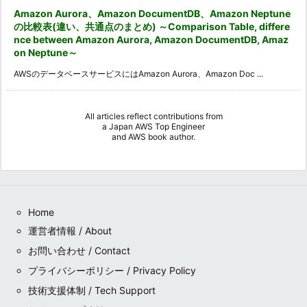
Amazon Aurora、Amazon DocumentDB、Amazon Neptune
の比較表(違い、共通点のまとめ) ～Comparison Table, differe
nce between Amazon Aurora, Amazon DocumentDB, Amaz
on Neptune～
AWSのデータベースサービスにはAmazon Aurora、Amazon Doc ...
All articles reflect contributions from
a
Japan AWS Top Engineer
and
AWS book author
.
Home
運営者情報 / About
お問い合わせ / Contact
プライバシーポリシー / Privacy Policy
技術支援体制 / Tech Support