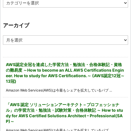
カ
テ
ゴ
リ
ー
アーカイブ
ア
ー
カ
イ
ブ
AWS認定全冠を達成した学習方法・勉強法・合格体験記・資格
の難易度 ～How to become an ALL AWS Certifications Engin
eer. How to study for AWS Certifications.～ (AWS認定12冠～
13冠)
Amazon Web Services(AWS)は今最もシェアを拡大しているパブ ...
「AWS 認定 ソリューションアーキテクト – プロフェッショナ
ル」の学習方法・勉強法・試験対策・合格体験記 ～ How to stu
dy for AWS Certified Solutions Architect – Professional(SA
P)～
Amazon Web Services(AWS)は今最もシェアを拡大しているパブ ...