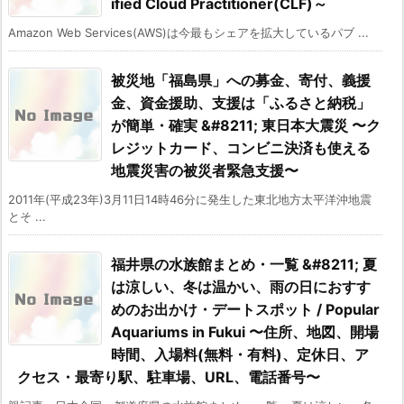
ified Cloud Practitioner(CLF)～
Amazon Web Services(AWS)は今最もシェアを拡大しているパブ ...
被災地「福島県」への募金、寄付、義援
金、資金援助、支援は「ふるさと納税」
が簡単・確実 &#8211; 東日本大震災 〜ク
レジットカード、コンビニ決済も使える
地震災害の被災者緊急支援〜
2011年(平成23年)3月11日14時46分に発生した東北地方太平洋沖地震
とそ ...
福井県の水族館まとめ・一覧 &#8211; 夏
は涼しい、冬は温かい、雨の日におすす
めのお出かけ・デートスポット / Popular
Aquariums in Fukui 〜住所、地図、開場
時間、入場料(無料・有料)、定休日、ア
クセス・最寄り駅、駐車場、URL、電話番号〜