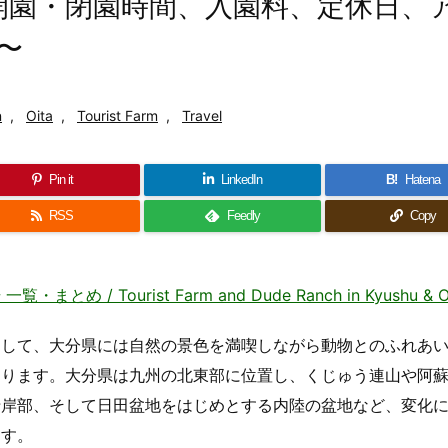
、地図、開園・閉園時間、入園料、定休日、
〜
n
,
Oita
,
Tourist Farm
,
Travel
Pin it
LinkedIn
B!
Hatena
RSS
Feedly
Copy
/ Tourist Farm and Dude Ranch in Kyushu & O
として、大分県には自然の景色を満喫しながら動物とのふれあ
あります。大分県は九州の北東部に位置し、くじゅう連山や阿
沿岸部、そして日田盆地をはじめとする内陸の盆地など、変化
ます。