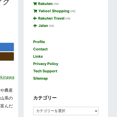
アク
Rakuten
[PR]
Yahoo! Shopping
[PR]
Rakuten Travel
[PR]
Jalan
[PR]
Profile
Contact
Links
Privacy Policy
Tech Support
kinawa
Sitemap
いや農産
カテゴリー
蘇山系の
に富んだ
カ
テ