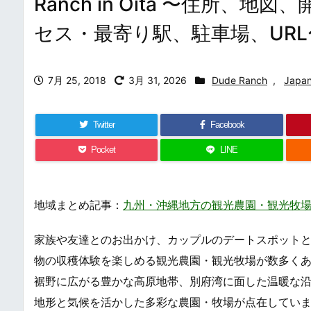
Ranch in Oita 〜住所
セス・最寄り駅、駐車場、URL
7月 25, 2018
3月 31, 2026
Dude Ranch
,
Japa
Twitter
Facebook
Pocket
LINE
地域まとめ記事：
九州・沖縄地方の観光農園・観光牧場 一覧・まとめ 
家族や友達とのお出かけ、カップルのデートスポット
物の収穫体験を楽しめる観光農園・観光牧場が数多く
裾野に広がる豊かな高原地帯、別府湾に面した温暖な
地形と気候を活かした多彩な農園・牧場が点在してい