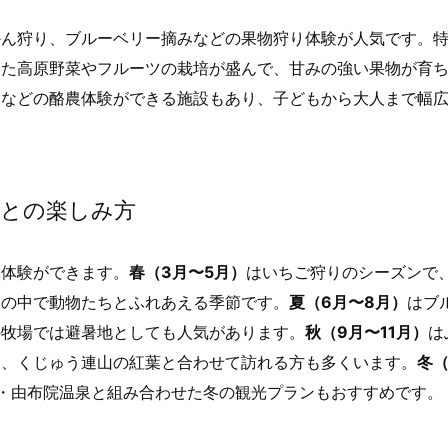
かん狩り、ブルーベリー摘みなどの果物狩り体験が人気です。
した高原野菜やフルーツの栽培が盛んで、甘みの強い果物が育
りなどの酪農体験ができる施設もあり、子どもから大人まで幅
ごとの楽しみ方
な体験ができます。
春（3月〜5月）
はいちご狩りのシーズンで
緑の中で動物たちとふれあえる季節です。
夏（6月〜8月）
はブ
の牧場では避暑地としても人気があります。
秋（9月〜11月）
は
え、くじゅう連山の紅葉と合わせて訪れる方も多くいます。
冬（
・由布院温泉と組み合わせた冬の観光プランもおすすめです。