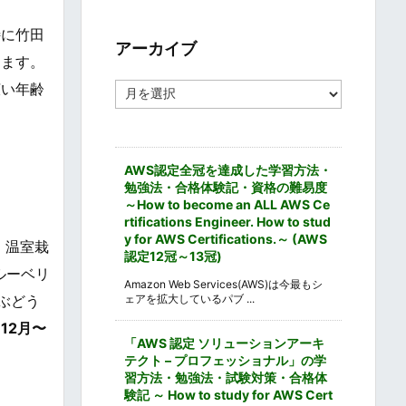
ゴ
リ
特に竹田
ー
アーカイブ
ちます。
ア
広い年齢
ー
カ
イ
ブ
AWS認定全冠を達成した学習方法・
勉強法・合格体験記・資格の難易度
～How to become an ALL AWS Ce
rtifications Engineer. How to stud
y for AWS Certifications.～ (AWS
、温室栽
認定12冠～13冠)
ルーベリ
Amazon Web Services(AWS)は今最もシ
ェアを拡大しているパブ ...
ぶどう
12月〜
「AWS 認定 ソリューションアーキ
テクト – プロフェッショナル」の学
習方法・勉強法・試験対策・合格体
験記 ～ How to study for AWS Cert