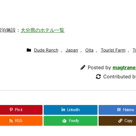
宿泊施設：
大分県のホテル一覧
Dude Ranch
,
Japan
,
Oita
,
Tourist Farm
,
T
Posted by
magtrane
Contributed 
Pin it
LinkedIn
B!
Hatena
RSS
Feedly
Copy