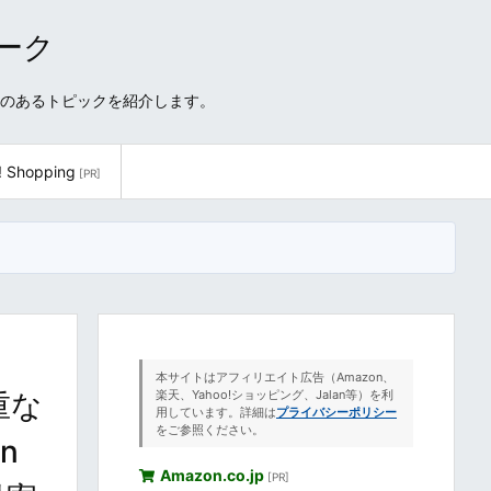
ワーク
性のあるトピックを紹介します。
! Shopping
[PR]
本サイトはアフィリエイト広告（Amazon、
重な
楽天、Yahoo!ショッピング、Jalan等）を利
用しています。詳細は
プライバシーポリシー
をご参照ください。
n
Amazon.co.jp
[PR]