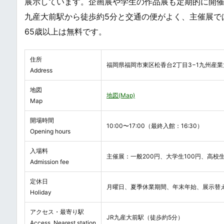
展示しています。企画展や学生の作品展も定期的に開催
九産大前駅から徒歩約5分と交通の便がよく、主催展で
65歳以上は無料です。
住所
福岡県福岡市東区松香台2丁目3−1九州産業
Address
地図
地図(Map)
Map
開場時間
10:00〜17:00（最終入館：16:30）
Opening hours
入場料
主催展：一般200円、大学生100円、高校
Admission fee
定休日
月曜日、夏季休業期間、年末年始、展示替
Holiday
アクセス・最寄り駅
JR九産大前駅（徒歩約5分）
Access, Nearest station