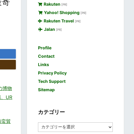
最寄
Rakuten
[PR]
Yahoo! Shopping
[PR]
Rakuten Travel
[PR]
Jalan
[PR]
Profile
Contact
Links
Privacy Policy
Tech Support
の博物
Sitemap
場、UR
カテゴリー
・南蛮貿
カ
テ