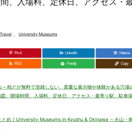
開場時間、入場料、定休日、アクセス・
Travel
,
University Museums
Pin it
LinkedIn
B!
Hatena
RSS
Feedly
Copy
め – 殆どが無料で混雑しない、貴重な展示物や体験がある穴場
pan 〜住所、地図、開場時間、入場料、定休日、アクセス・最寄り駅、駐車
niversity Museums in Kyushu & Okinawa ～火山
～