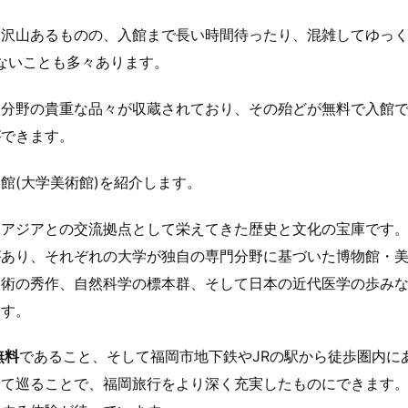
は沢山あるものの、入館まで長い時間待ったり、混雑してゆっ
きないことも多々あります。
門分野の貴重な品々が収蔵されており、その殆どが無料で入館
ができます。
館(大学美術館)を紹介します。
らアジアとの交流拠点として栄えてきた歴史と文化の宝庫です
があり、それぞれの大学が独自の専門分野に基づいた博物館・
美術の秀作、自然科学の標本群、そして日本の近代医学の歩み
ます。
無料
であること、そして福岡市地下鉄やJRの駅から徒歩圏内に
せて巡ることで、福岡旅行をより深く充実したものにできます