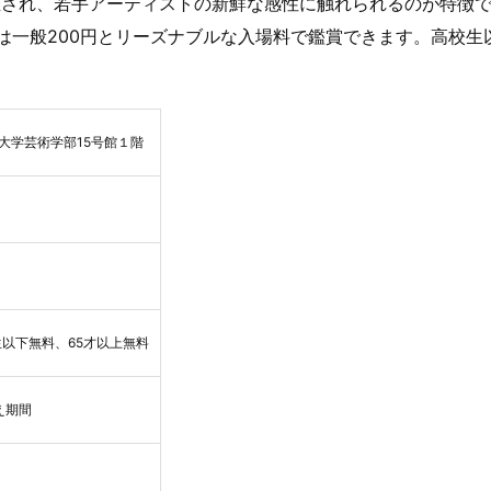
され、若手アーティストの新鮮な感性に触れられるのが特徴で
は一般200円とリーズナブルな入場料で鑑賞できます。高校生
大学芸術学部15号館１階
生以下無料、65才以上無料
え期間