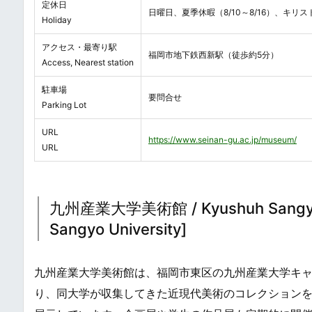
定休日
日曜日、夏季休暇（8/10～8/16）、キリスト
Holiday
アクセス・最寄り駅
福岡市地下鉄西新駅（徒歩約5分）
Access, Nearest station
駐車場
要問合せ
Parking Lot
URL
https://www.seinan-gu.ac.jp/museum/
URL
九州産業大学美術館 / Kyushuh Sangyou 
Sangyo University]
九州産業大学美術館は、福岡市東区の九州産業大学キャ
り、同大学が収集してきた近現代美術のコレクション