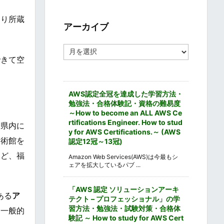
ゴ
リ
くり所蔵
ー
アーカイブ
ア
ー
できて空
カ
イ
ブ
AWS認定全冠を達成した学習方法・
勉強法・合格体験記・資格の難易度
～How to become an ALL AWS Ce
rtifications Engineer. How to stud
。県内に
y for AWS Certifications.～ (AWS
美術館を
認定12冠～13冠)
など、福
Amazon Web Services(AWS)は今最もシ
ェアを拡大しているパブ ...
「AWS 認定 ソリューションアーキ
ある
ア
テクト – プロフェッショナル」の学
習方法・勉強法・試験対策・合格体
。一般的
験記 ～ How to study for AWS Cert