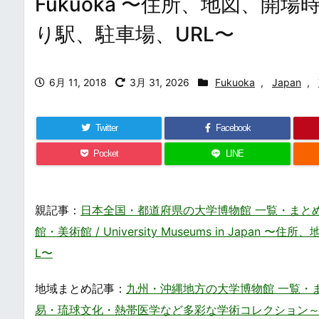
Fukuoka 〜住所、地図、
り駅、駐車場、URL〜
6月 11, 2018
3月 31, 2026
Fukuoka
,
Japan
,
Twitter
Facebook
Pocket
LINE
親記事：
日本全国・都道府県の大学博物館 一覧・まと
館・美術館 / University Museums in Ja
L〜
地域まとめ記事：
九州・沖縄地方の大学博物館 一覧・まとめ / U
易・琉球文化・熱帯医学など多彩な学術コレクション