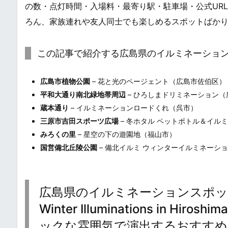
の数・点灯時間・入場料・最寄り駅・駐車場・公式UR
ろん、家族連れや友人同士でも楽しめるスポットばか
この記事で紹介する広島県のイルミネーショ
広島市植物公園
– 花と光のページェント（広島市佐伯区）
平和大通り南北緑地帯周辺
– ひろしまドリミネーション（
蔵本通り
– イルミネーションロードくれ（呉市）
三原市吉田スポーツ広場
– 冬ホタル ペットボトル＆イル
みろくの里
– 星空の下の遊園地（福山市）
国営備北丘陵公園
– 備北イルミ ウィンターイルミネーシ
広島県のイルミネーションスポッ
Winter Illuminations i
ックな雰囲気で演出するおすすめ