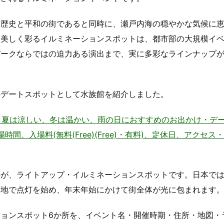
る歴史と平和の街であると同時に、瀬戸内海の穏やかな気候に
を美しく彩るイルミネーションスポットは、都市部の大規模イ
パークならではの迫力ある演出まで、実に多彩なラインナップ
のデートスポットとして水族館を紹介しました。
– 夏は涼しい、冬は温かい、雨の日におすすめのお出かけ・デ
、地図、開場時間、入場料(無料(Free)(Free)・有料)、定休日、アクセ
が、ライトアップ・イルミネーションスポットです。日本では1
各地で点灯を始め、年末年始にかけて街全体が光に包まれます
ョンスポット6か所を、イベント名・開催時期・住所・地図・