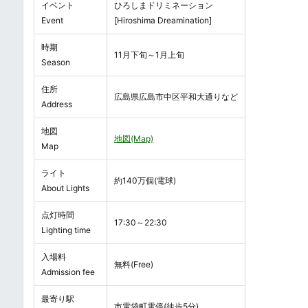
イベント
ひろしまドリミネーション
Event
[Hiroshima Dreamination]
時期
11月下旬～1月上旬
Season
住所
広島県広島市中区平和大通りなど
Address
地図
地図(Map)
Map
ライト
約140万個(電球)
About Lights
点灯時間
17:30～22:30
Lighting time
入場料
無料(Free)
Admission fee
最寄り駅
市電袋町電停(徒歩5分)