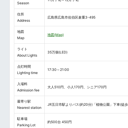
Season
住所
広島県広島市佐伯区倉重3-495
Address
地図
地図(Map)
Map
ライト
35万個(LED)
About Lights
点灯時間
17:30～21:00
Lighting time
入場料
大人510円、小人170円、シニア170円
Admission fee
最寄り駅
JR五日市駅よりバス(約20分)「植物公園」下車(徒歩
Nearest station
駐車場
約500台 450円
Parking Lot