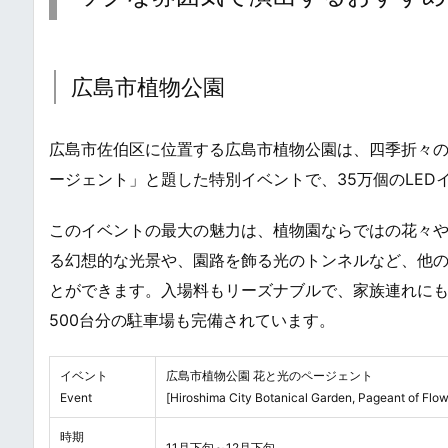
広島市植物公園
広島市佐伯区に位置する広島市植物公園は、四季折々
ージェント」と題した特別イベントで、35万個のLED
このイベントの最大の魅力は、植物園ならではの花々
る幻想的な光景や、園路を飾る光のトンネルなど、他
とができます。入場料もリーズナブルで、家族連れにも
500台分の駐車場も完備されています。
イベント
広島市植物公園 花と光のページェント
Event
[Hiroshima City Botanical Garden, Pageant of Flow
時期
11月下旬～12月下旬