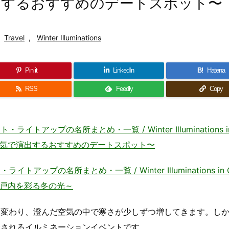
出するおすすめのデートスポット〜
Travel
,
Winter Illuminations
Pin it
LinkedIn
B!
Hatena
RSS
Feedly
Copy
ップの名所まとめ・一覧 / Winter Illuminations in
囲気で演出するおすすめのデートスポット〜
プの名所まとめ・一覧 / Winter Illuminations in C
瀬戸内を彩る冬の光～
と変わり、澄んだ空気の中で寒さが少しずつ増してきます。し
催されるイルミネーションイベントです。