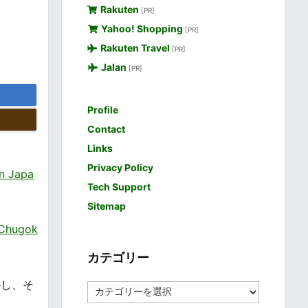
Rakuten
[PR]
Yahoo! Shopping
[PR]
Rakuten Travel
[PR]
Jalan
[PR]
Profile
Contact
Links
Privacy Policy
 Japa
Tech Support
Sitemap
hugok
カテゴリー
かし、そ
カ
テ