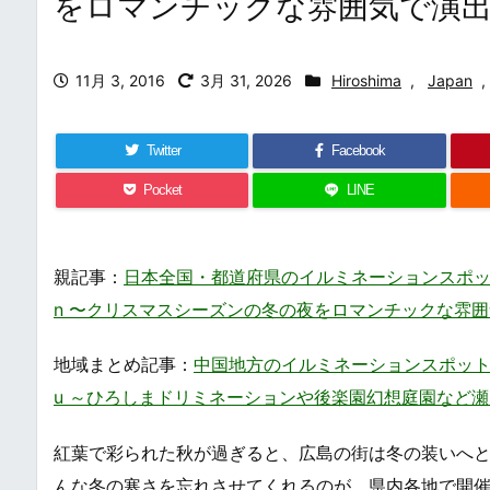
をロマンチックな雰囲気で演
11月 3, 2016
3月 31, 2026
Hiroshima
,
Japan
,
Twitter
Facebook
Pocket
LINE
親記事：
日本全国・都道府県のイルミネーションスポット・ライトア
n 〜クリスマスシーズンの冬の夜をロマンチックな雰
地域まとめ記事：
中国地方のイルミネーションスポット・ライトアッ
u ～ひろしまドリミネーションや後楽園幻想庭園など
紅葉で彩られた秋が過ぎると、広島の街は冬の装いへ
んな冬の寒さを忘れさせてくれるのが、県内各地で開