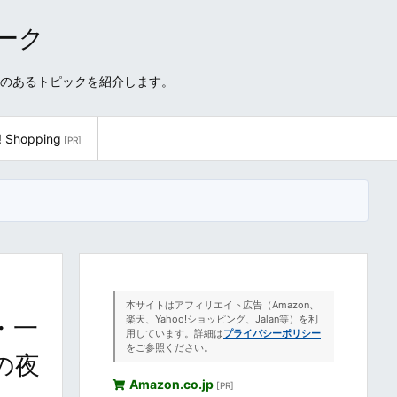
ワーク
性のあるトピックを紹介します。
! Shopping
[PR]
本サイトはアフィリエイト広告（Amazon、
・一
楽天、Yahoo!ショッピング、Jalan等）を利
用しています。詳細は
プライバシーポリシー
をご参照ください。
冬の夜
Amazon.co.jp
[PR]