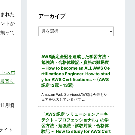
ゴ
リ
ー
恵まれた
アーカイブ
ベントか
ア
が揃って
ー
カ
イ
ブ
AWS認定全冠を達成した学習方法・
勉強法・合格体験記・資格の難易度
～How to become an ALL AWS Ce
ートスポ
rtifications Engineer. How to stud
y for AWS Certifications.～ (AWS
ス・最寄り
認定12冠～13冠)
Amazon Web Services(AWS)は今最もシ
ェアを拡大しているパブ ...
1月頃
。
「AWS 認定 ソリューションアーキ
テクト – プロフェッショナル」の学
習方法・勉強法・試験対策・合格体
ライト
験記 ～ How to study for AWS Cert