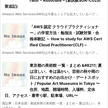
rator – Associate～(新試験SOA-C02対
策追記)
Amazon Web Services(AWS)は今最もシェアを拡大しているパブ ...
「AWS 認定 クラウドプラクティショナ
ー」の学習方法・勉強法・試験対策・合
格体験記 ～ How to study for AWS Cert
ified Cloud Practitioner(CLF)～
Amazon Web Services(AWS)は今最もシェアを拡大しているパブ ...
東京都の美術館 一覧・まとめ &#8211; 夏
は涼しい、冬は温かい、芸術の秋や雨の
日におすすめのお出かけ・デートスポッ
ト / Popular Art Museums in Tokyo 〜
住所、地図、開場時間、入場料、定休
日、アクセス・最寄り駅、駐車場、URL〜
親記事：日本全国・都道府県の美術館 一覧・まとめ – 夏は涼しい、冬
は温かい、芸 ...