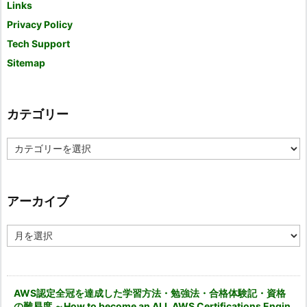
Links
Privacy Policy
Tech Support
Sitemap
カテゴリー
カ
テ
ゴ
リ
ー
アーカイブ
ア
ー
カ
イ
ブ
AWS認定全冠を達成した学習方法・勉強法・合格体験記・資格
の難易度 ～How to become an ALL AWS Certifications Engin