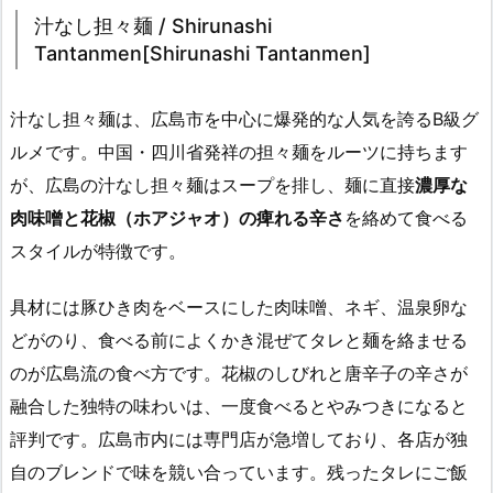
汁なし担々麺 / Shirunashi
Tantanmen[Shirunashi Tantanmen]
汁なし担々麺は、広島市を中心に爆発的な人気を誇るB級グ
ルメです。中国・四川省発祥の担々麺をルーツに持ちます
が、広島の汁なし担々麺はスープを排し、麺に直接
濃厚な
肉味噌と花椒（ホアジャオ）の痺れる辛さ
を絡めて食べる
スタイルが特徴です。
具材には豚ひき肉をベースにした肉味噌、ネギ、温泉卵な
どがのり、食べる前によくかき混ぜてタレと麺を絡ませる
のが広島流の食べ方です。花椒のしびれと唐辛子の辛さが
融合した独特の味わいは、一度食べるとやみつきになると
評判です。広島市内には専門店が急増しており、各店が独
自のブレンドで味を競い合っています。残ったタレにご飯