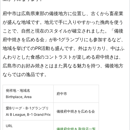
府中市は広島県東部の備後地方に位置し、古くから畜産業
が盛んな地域です。地元で手に入りやすかった挽肉を使う
ことで、自然と現在のスタイルが確立されました。「備後
府中焼きを広める会」がB-1グランプリにも参加するなど、
地域を挙げてのPR活動も盛んです。外はカリカリ、中はふ
んわりとした食感のコントラストが楽しめる府中焼きは、
広島市のお好み焼きとはまた異なる魅力を持つ、備後地方
ならではの逸品です。
発祥地・地域名
府中市
Birthplace, Area
愛Bリーグ・B-1グランプリ
備後府中焼きを広める会
Ai B League, B-1 Grand Prix
URL
備後府中焼き 取扱店一覧