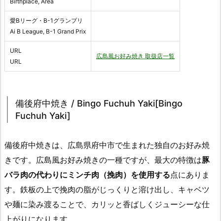
Birthplace, Area
愛Bリーグ・B-1グランプリ
Ai B League, B-1 Grand Prix
URL
広島風お好み焼き 取扱店一覧
URL
備後府中焼き / Bingo Fuchuh Yaki[Bingo
Fuchuh Yaki]
備後府中焼きは、広島県府中市で生まれた独自のお好み焼
きです。広島風お好み焼きの一種ですが、最大の特徴は
豚
バラ肉の代わりにミンチ肉（挽肉）を使用する
点にありま
す。鉄板の上で挽肉の脂がじっくりと溶け出し、キャベツ
や麺に染み渡ることで、カリッと香ばしくジューシーな仕
上がりになります。